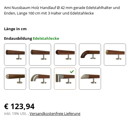
Ami Nussbaum Holz Handlauf Ø 42 mm gerade Edelstahlhalter und
Enden, Länge 160 cm mit 3 Halter und Edelstahlecke
Länge in cm
Endausbildung
Edelstahlecke
gefast
Radius gefräst
Halbkugel gefräst
Holzkrümmling
leicht g
Halbrunde Edelstahlkappe
Edelstahlbogen
Edelstahlecke
schräges Edelstahlends
€ 123,94
inkl. 19% USt. ,
Versandkostenfreie Lieferung