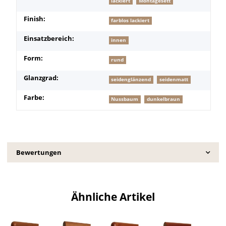
lackiert
Montagesett
Finish:
farblos lackiert
Einsatzbereich:
innen
Form:
rund
Glanzgrad:
seidenglänzend
seidenmatt
Farbe:
Nussbaum
dunkelbraun
Bewertungen
Ähnliche Artikel