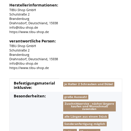
Herstellerinformationen:
TIBU-Shop GmbH
Schulstraße 2
Brandenburg
Drahnsdorf, Deutschland, 15938
info@tibu-shop.de
https://www.tibu-shop.de
verantwortliche Person:
TIBU-Shop GmbH
Schulstraße 2
Brandenburg
Drahnsdorf, Deutschland, 15938
info@tibu-shop.de
https://www.tibu-shop.de
Produkteigenschaft
Wert
Befestigungsmaterial
je Halter 2 Schrauben und Dübel
inklusive:
Besonderheiten:
große Auswahl
Zuschnittservice - nächst längere
kaufen und Wunschmaß
zusenden
alle Längen aus einem Stück
Sonderanfertigung möglich