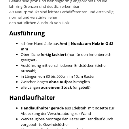
Gefäße sind grob und halbringförmig angeordnet und die
Jahrring-Grenzen sind deutlich erkennbar.
Als Naturprodukt sind leichte Farbdifferenzen und Äste völlig
normal und verstärken eher
den natürlichen Ausdruck von Holz.
Ausführung
schöne Handläufe aus
Ami | Nussbaum
Holz in Ø 42
mm
Oberfläche
fertig lackiert
(nur für den Innenbereich
geeignet)
Ausführung mit verschiedenen Endstücken (siehe
Auswahl)
in Längen von 30 bis 500cm im 10cm Raster
Zwischenlängen
ohne Aufpreis
möglich
alle Längen
aus einem Stück
(ungeteilt)
Handlaufhalter
Handlaufhalter gerade
aus Edelstahl mit Rosette zur
Abdeckung der Verschraubung zur Wand
Werkzeuglose Montage der Halter am Handlauf durch
vorgebohrte Gewindelöcher