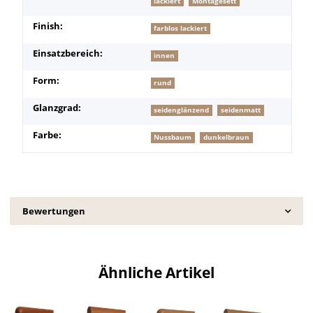
lackiert
Montagesett
Finish:
farblos lackiert
Einsatzbereich:
innen
Form:
rund
Glanzgrad:
seidenglänzend
seidenmatt
Farbe:
Nussbaum
dunkelbraun
Bewertungen
Ähnliche Artikel