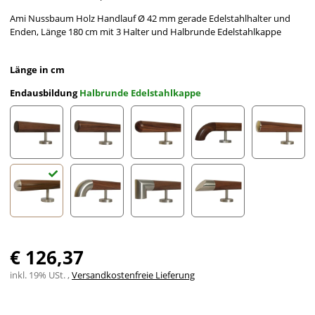
Ami Nussbaum Holz Handlauf Ø 42 mm gerade Edelstahlhalter und
Enden, Länge 180 cm mit 3 Halter und Halbrunde Edelstahlkappe
Länge in cm
Endausbildung
Halbrunde Edelstahlkappe
gefast
Radius gefräst
Halbkugel gefräst
Holzkrümmling
leicht g
Halbrunde Edelstahlkappe
Edelstahlbogen
Edelstahlecke
schräges Edelstahlends
€ 126,37
inkl. 19% USt. ,
Versandkostenfreie Lieferung