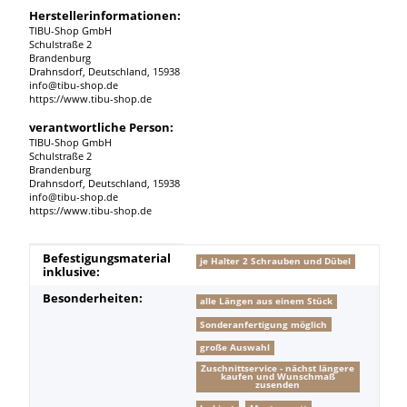
Herstellerinformationen:
TIBU-Shop GmbH
Schulstraße 2
Brandenburg
Drahnsdorf, Deutschland, 15938
info@tibu-shop.de
https://www.tibu-shop.de
verantwortliche Person:
TIBU-Shop GmbH
Schulstraße 2
Brandenburg
Drahnsdorf, Deutschland, 15938
info@tibu-shop.de
https://www.tibu-shop.de
Produkteigenschaft
Wert
Befestigungsmaterial
je Halter 2 Schrauben und Dübel
inklusive:
Besonderheiten:
alle Längen aus einem Stück
Sonderanfertigung möglich
große Auswahl
Zuschnittservice - nächst längere
kaufen und Wunschmaß
zusenden