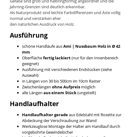
Gefäße sind grob und halbringförmig angeordnet und die
Jahrring-Grenzen sind deutlich erkennbar.
Als Naturprodukt sind leichte Farbdifferenzen und Äste völlig
normal und verstärken eher
den natürlichen Ausdruck von Holz.
Ausführung
schöne Handläufe aus
Ami | Nussbaum
Holz in Ø 42
mm
Oberfläche
fertig lackiert
(nur für den Innenbereich
geeignet)
Ausführung mit verschiedenen Endstücken (siehe
Auswahl)
in Längen von 30 bis 500cm im 10cm Raster
Zwischenlängen
ohne Aufpreis
möglich
alle Längen
aus einem Stück
(ungeteilt)
Handlaufhalter
Handlaufhalter gerade
aus Edelstahl mit Rosette zur
Abdeckung der Verschraubung zur Wand
Werkzeuglose Montage der Halter am Handlauf durch
vorgebohrte Gewindelöcher