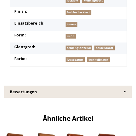
lackiert
Montagesett
Finish:
farblos lackiert
Einsatzbereich:
innen
Form:
rund
Glanzgrad:
seidenglänzend
seidenmatt
Farbe:
Nussbaum
dunkelbraun
Bewertungen
Ähnliche Artikel