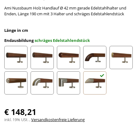
Ami Nussbaum Holz Handlauf Ø 42 mm gerade Edelstahlhalter und
Enden, Länge 190 cm mit 3 Halter und schräges Edelstahlendstück
Länge in cm
Endausbildung
schräges Edelstahlendstück
gefast
Radius gefräst
Halbkugel gefräst
Holzkrümmling
leicht g
Halbrunde Edelstahlkappe
Edelstahlbogen
Edelstahlecke
schräges Edelstahlends
€ 148,21
inkl. 19% USt. ,
Versandkostenfreie Lieferung