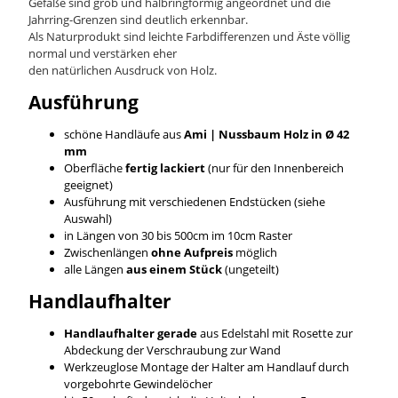
Gefäße sind grob und halbringförmig angeordnet und die
Jahrring-Grenzen sind deutlich erkennbar.
Als Naturprodukt sind leichte Farbdifferenzen und Äste völlig
normal und verstärken eher
den natürlichen Ausdruck von Holz.
Ausführung
schöne Handläufe aus
Ami | Nussbaum
Holz in Ø 42
mm
Oberfläche
fertig lackiert
(nur für den Innenbereich
geeignet)
Ausführung mit verschiedenen Endstücken (siehe
Auswahl)
in Längen von 30 bis 500cm im 10cm Raster
Zwischenlängen
ohne Aufpreis
möglich
alle Längen
aus einem Stück
(ungeteilt)
Handlaufhalter
Handlaufhalter gerade
aus Edelstahl mit Rosette zur
Abdeckung der Verschraubung zur Wand
Werkzeuglose Montage der Halter am Handlauf durch
vorgebohrte Gewindelöcher