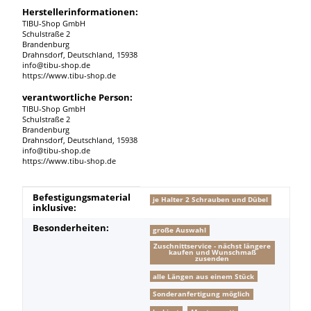
Herstellerinformationen:
TIBU-Shop GmbH
Schulstraße 2
Brandenburg
Drahnsdorf, Deutschland, 15938
info@tibu-shop.de
https://www.tibu-shop.de
verantwortliche Person:
TIBU-Shop GmbH
Schulstraße 2
Brandenburg
Drahnsdorf, Deutschland, 15938
info@tibu-shop.de
https://www.tibu-shop.de
Produkteigenschaft
Wert
Befestigungsmaterial
je Halter 2 Schrauben und Dübel
inklusive:
Besonderheiten:
große Auswahl
Zuschnittservice - nächst längere
kaufen und Wunschmaß
zusenden
alle Längen aus einem Stück
Sonderanfertigung möglich