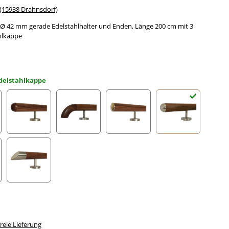
15938 Drahnsdorf)
 42 mm gerade Edelstahlhalter und Enden, Länge 200 cm mit 3
hlkappe
delstahlkappe
gefräst
Halbkugel gefräst
Holzkrümmling
leicht gewölbte Edelstahlkappe
Halbrunde Edels
ahlecke
schräges Edelstahlendstück
eie Lieferung