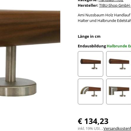
Hersteller:
TIBU-Shop GmbH (
Ami Nussbaum Holz Handlauf Ø
Halter und Halbrunde Edelsta
Länge in cm
Endausbildung
Halbrunde E
gefast
Radius 
Edelstahlbogen
Edelst
€ 134,23
inkl. 19% USt. ,
Versandkostenfr