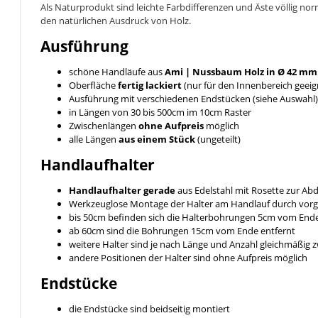
Als Naturprodukt sind leichte Farbdifferenzen und Äste völlig no
den natürlichen Ausdruck von Holz.
Ausführung
schöne Handläufe aus
Ami | Nussbaum
Holz in Ø 42 mm
Oberfläche
fertig lackiert
(nur für den Innenbereich geeig
Ausführung mit verschiedenen Endstücken (siehe Auswahl)
in Längen von 30 bis 500cm im 10cm Raster
Zwischenlängen
ohne Aufpreis
möglich
alle Längen
aus einem Stück
(ungeteilt)
Handlaufhalter
Handlaufhalter gerade
aus Edelstahl mit Rosette zur A
Werkzeuglose Montage der Halter am Handlauf durch vor
bis 50cm befinden sich die Halterbohrungen 5cm vom End
ab 60cm sind die Bohrungen 15cm vom Ende entfernt
weitere Halter sind je nach Länge und Anzahl gleichmäßig
andere Positionen der Halter sind ohne Aufpreis möglich
Endstücke
die Endstücke sind beidseitig montiert