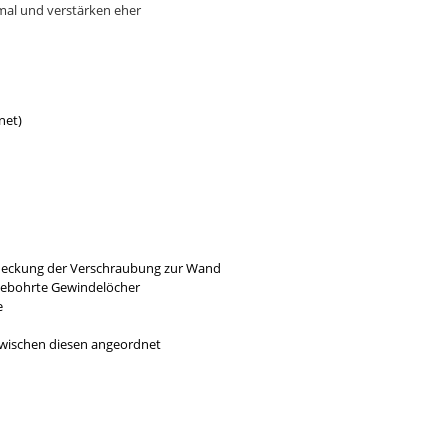
rmal und verstärken eher
net)
bdeckung der Verschraubung zur Wand
gebohrte Gewindelöcher
e
 zwischen diesen angeordnet