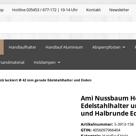
pp
Hotline 035453 / 677-172 | 10-14 Uhr
Kontakt
Newsletter
Handlaufhalter
Handlauf Aluminium
Absperrpfosten
rsandmaterial
Holzlampen
z lackiert Ø 42 mm gerade Edelstahlhalter und Enden
Ami Nussbaum Ho
Edelstahlhalter u
und Halbrunde E
Artikelnummer:
S-3913-158
GTIN:
4056097966404
Kategorie:
Handlauf Holz