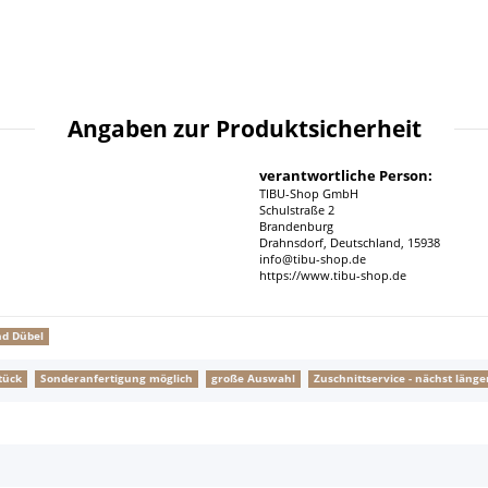
Angaben zur Produktsicherheit
verantwortliche Person:
TIBU-Shop GmbH
Schulstraße 2
Brandenburg
Drahnsdorf, Deutschland, 15938
info@tibu-shop.de
https://www.tibu-shop.de
nd Dübel
tück
Sonderanfertigung möglich
große Auswahl
Zuschnittservice - nächst lä