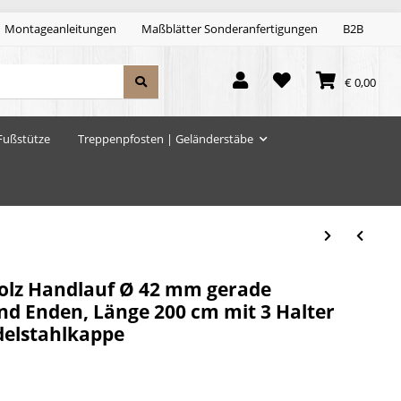
Montageanleitungen
Maßblätter Sonderanfertigungen
B2B
€ 0,00
Fußstütze
Treppenpfosten | Geländerstäbe
lz Handlauf Ø 42 mm gerade
nd Enden, Länge 200 cm mit 3 Halter
delstahlkappe