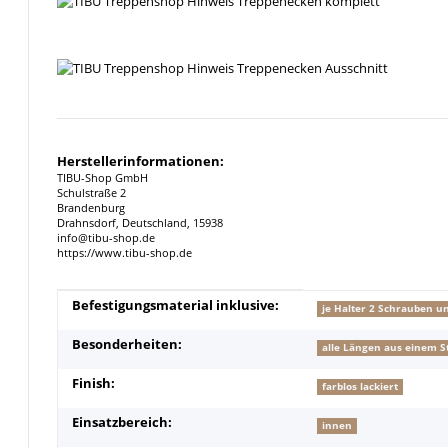
Herstellerinformationen:
TIBU-Shop GmbH
Schulstraße 2
Brandenburg
Drahnsdorf, Deutschland, 15938
info@tibu-shop.de
https://www.tibu-shop.de
Produkteigenschaft
Wert
Befestigungsmaterial inklusive:
je Halter 2 Schrauben u
Besonderheiten:
alle Längen aus einem S
Finish:
farblos lackiert
Einsatzbereich:
innen