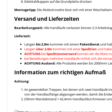
Edelstahlkappen auf die Grundplatte drücken
Montagetipp:
Die Abdeckrosette lässt sich mit einer Wäschekla
Versand und Lieferzeiten
Bearbeitungszeit:
Alle Handläufe verlassen binnen 2-3 Arbeitsta
Lieferzeit:
Längen
bis 2,0m
kommen mit einem
Paketdienst
und hab
Längen
über 2,0m
kommen mit einer
Spedition
und habe
ACHTUNG
bei
Speditionsversand
können wir die Ware nu
bei Bestellungen mehrerer Handläufe richtet sich die Vers
ACHTUNG Ausland:
Alle Produkte werden bis 2000mm Läng
Information zum richtigen Aufmaß
Achtung:
An gewendelten Treppen, bei denen sich zwei Handläufe t
von der Handlauflänge abgezogen werden, damit die Enden
(50mm Wandabstand + 42,4mm Handlaufdurchmesser und ein