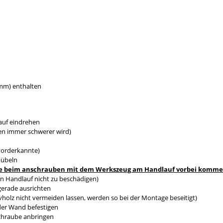
0mm) enthalten
auf eindrehen
en immer schwerer wird)
vorderkannte)
dübeln
s sie beim anschrauben mit dem Werkszeug am Handlauf vorbei komm
n Handlauf nicht zu beschädigen)
gerade ausrichten
holz nicht vermeiden lassen, werden so bei der Montage beseitigt)
 der Wand befestigen
Schraube anbringen