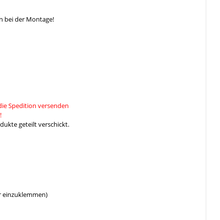
n bei der Montage!
die Spedition versenden
!
ukte geteilt verschickt.
er einzuklemmen)