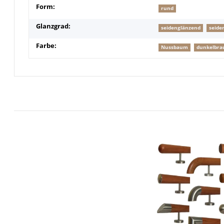
Form:
rund
Glanzgrad:
seidenglänzend
seide
Farbe:
Nussbaum
dunkelbra