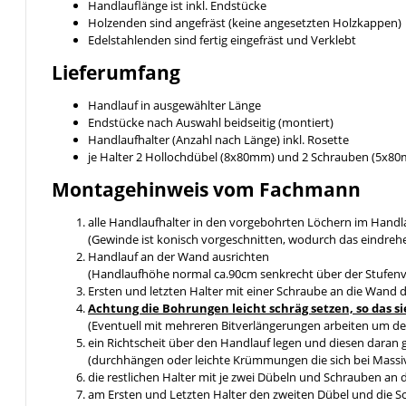
Handlauflänge ist inkl. Endstücke
Holzenden sind angefräst (keine angesetzten Holzkappen)
Edelstahlenden sind fertig eingefräst und Verklebt
Lieferumfang
Handlauf in ausgewählter Länge
Endstücke nach Auswahl beidseitig (montiert)
Handlaufhalter (Anzahl nach Länge) inkl. Rosette
je Halter 2 Hollochdübel (8x80mm) und 2 Schrauben (5x8
Montagehinweis vom Fachmann
alle Handlaufhalter in den vorgebohrten Löchern im Handl
(Gewinde ist konisch vorgeschnitten, wodurch das eindreh
Handlauf an der Wand ausrichten
(Handlaufhöhe normal ca.90cm senkrecht über der Stufen
Ersten und letzten Halter mit einer Schraube an die Wand 
Achtung die Bohrungen leicht schräg setzen, so da
(Eventuell mit mehreren Bitverlängerungen arbeiten um de
ein Richtscheit über den Handlauf legen und diesen daran 
(durchhängen oder leichte Krümmungen die sich bei Massiv
die restlichen Halter mit je zwei Dübeln und Schrauben an
am Ersten und Letzten Halter den zweiten Dübel und die 