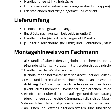
Handlauflänge ist inkl. Endstücke
Holzenden sind angefräst (keine angesetzten Holzkappen)
Edelstahlenden sind fertig eingefräst und Verklebt
Lieferumfang
Handlauf in ausgewählter Länge
Endstücke nach Auswahl beidseitig (montiert)
Handlaufhalter (Anzahl nach Länge) inkl. Rosette
je Halter 2 Hollochdübel (8x80mm) und 2 Schrauben (5x8
Montagehinweis vom Fachmann
alle Handlaufhalter in den vorgebohrten Löchern im Handl
(Gewinde ist konisch vorgeschnitten, wodurch das eindreh
Handlauf an der Wand ausrichten
(Handlaufhöhe normal ca.90cm senkrecht über der Stufen
Ersten und letzten Halter mit einer Schraube an die Wand 
Achtung die Bohrungen leicht schräg setzen, so da
(Eventuell mit mehreren Bitverlängerungen arbeiten um de
ein Richtscheit über den Handlauf legen und diesen daran 
(durchhängen oder leichte Krümmungen die sich bei Massiv
die restlichen Halter mit je zwei Dübeln und Schrauben an
am Ersten und Letzten Halter den zweiten Dübel und die 