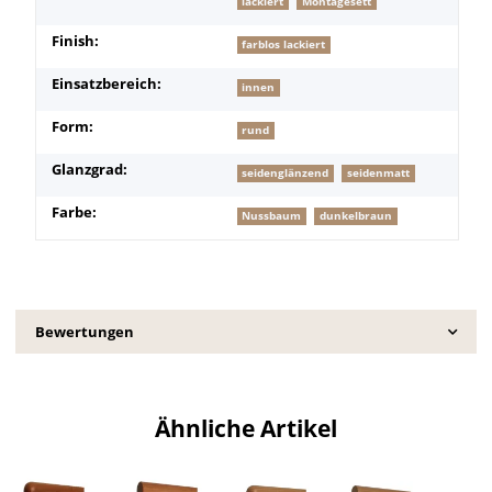
lackiert
Montagesett
Finish:
farblos lackiert
Einsatzbereich:
innen
Form:
rund
Glanzgrad:
seidenglänzend
seidenmatt
Farbe:
Nussbaum
dunkelbraun
Bewertungen
Ähnliche Artikel