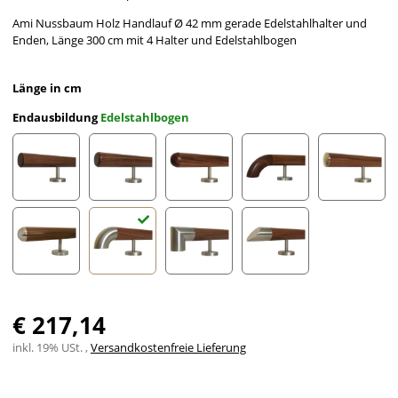
Ami Nussbaum Holz Handlauf Ø 42 mm gerade Edelstahlhalter und
Enden, Länge 300 cm mit 4 Halter und Edelstahlbogen
Länge in cm
Endausbildung
Edelstahlbogen
gefast
Radius gefräst
Halbkugel gefräst
Holzkrümmling
leicht g
Halbrunde Edelstahlkappe
Edelstahlbogen
Edelstahlecke
schräges Edelstahlends
€ 217,14
inkl. 19% USt. ,
Versandkostenfreie Lieferung