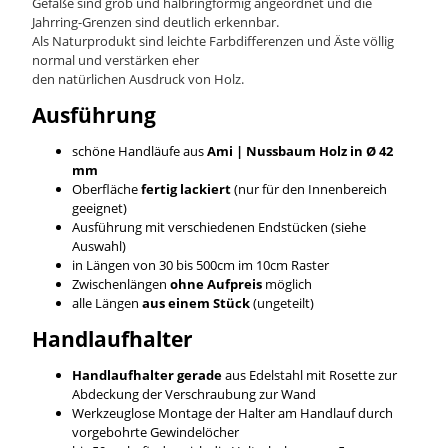
Gefäße sind grob und halbringförmig angeordnet und die
Jahrring-Grenzen sind deutlich erkennbar.
Als Naturprodukt sind leichte Farbdifferenzen und Äste völlig
normal und verstärken eher
den natürlichen Ausdruck von Holz.
Ausführung
schöne Handläufe aus
Ami | Nussbaum
Holz in Ø 42
mm
Oberfläche
fertig lackiert
(nur für den Innenbereich
geeignet)
Ausführung mit verschiedenen Endstücken (siehe
Auswahl)
in Längen von 30 bis 500cm im 10cm Raster
Zwischenlängen
ohne Aufpreis
möglich
alle Längen
aus einem Stück
(ungeteilt)
Handlaufhalter
Handlaufhalter gerade
aus Edelstahl mit Rosette zur
Abdeckung der Verschraubung zur Wand
Werkzeuglose Montage der Halter am Handlauf durch
vorgebohrte Gewindelöcher