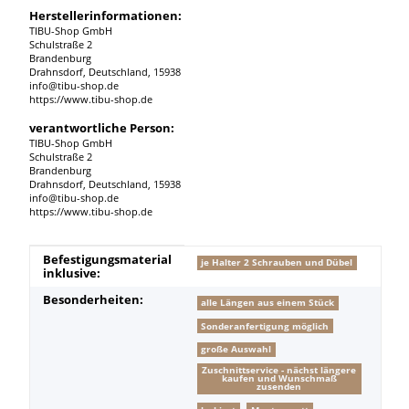
Herstellerinformationen:
TIBU-Shop GmbH
Schulstraße 2
Brandenburg
Drahnsdorf, Deutschland, 15938
info@tibu-shop.de
https://www.tibu-shop.de
verantwortliche Person:
TIBU-Shop GmbH
Schulstraße 2
Brandenburg
Drahnsdorf, Deutschland, 15938
info@tibu-shop.de
https://www.tibu-shop.de
Produkteigenschaft
Wert
Befestigungsmaterial
je Halter 2 Schrauben und Dübel
inklusive:
Besonderheiten:
alle Längen aus einem Stück
Sonderanfertigung möglich
große Auswahl
Zuschnittservice - nächst längere
kaufen und Wunschmaß
zusenden