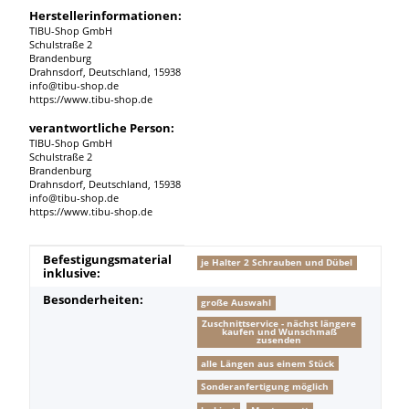
Herstellerinformationen:
TIBU-Shop GmbH
Schulstraße 2
Brandenburg
Drahnsdorf, Deutschland, 15938
info@tibu-shop.de
https://www.tibu-shop.de
verantwortliche Person:
TIBU-Shop GmbH
Schulstraße 2
Brandenburg
Drahnsdorf, Deutschland, 15938
info@tibu-shop.de
https://www.tibu-shop.de
Produkteigenschaft
Wert
Befestigungsmaterial
je Halter 2 Schrauben und Dübel
inklusive:
Besonderheiten:
große Auswahl
Zuschnittservice - nächst längere
kaufen und Wunschmaß
zusenden
alle Längen aus einem Stück
Sonderanfertigung möglich