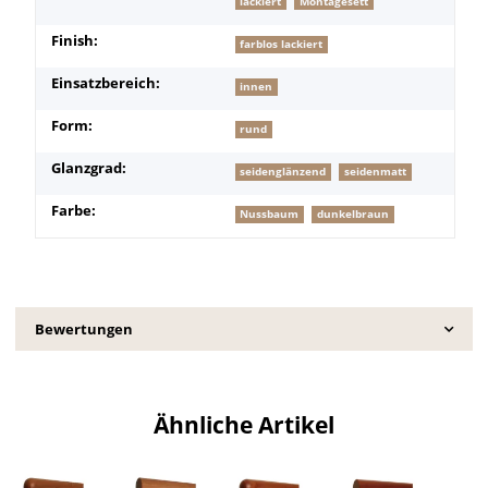
lackiert
Montagesett
Finish:
farblos lackiert
Einsatzbereich:
innen
Form:
rund
Glanzgrad:
seidenglänzend
seidenmatt
Farbe:
Nussbaum
dunkelbraun
Bewertungen
Ähnliche Artikel