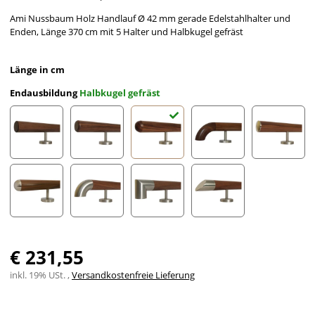
Ami Nussbaum Holz Handlauf Ø 42 mm gerade Edelstahlhalter und
Enden, Länge 370 cm mit 5 Halter und Halbkugel gefräst
Länge in cm
Endausbildung
Halbkugel gefräst
gefast
Radius gefräst
Halbkugel gefräst
Holzkrümmling
leicht g
Halbrunde Edelstahlkappe
Edelstahlbogen
Edelstahlecke
schräges Edelstahlends
€ 231,55
inkl. 19% USt. ,
Versandkostenfreie Lieferung