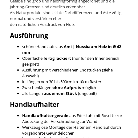
Gefäße sind grob und halbringförmig angeordnet und die
Jahrring-Grenzen sind deutlich erkennbar.
Als Naturprodukt sind leichte Farbdifferenzen und Äste völlig
normal und verstärken eher
den natürlichen Ausdruck von Holz.
Ausführung
schöne Handläufe aus
Ami | Nussbaum
Holz in Ø 42
mm
Oberfläche
fertig lackiert
(nur für den Innenbereich
geeignet)
Ausführung mit verschiedenen Endstücken (siehe
Auswahl)
in Längen von 30 bis 500cm im 10cm Raster
Zwischenlängen
ohne Aufpreis
möglich
alle Längen
aus einem Stück
(ungeteilt)
Handlaufhalter
Handlaufhalter gerade
aus Edelstahl mit Rosette zur
Abdeckung der Verschraubung zur Wand
Werkzeuglose Montage der Halter am Handlauf durch
vorgebohrte Gewindelöcher