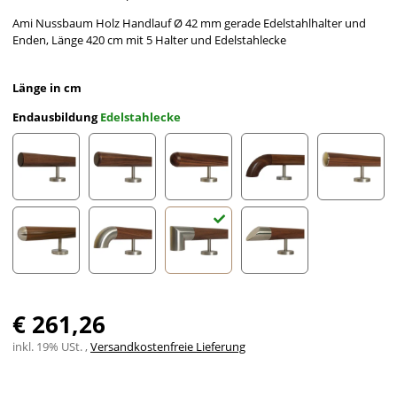
Ami Nussbaum Holz Handlauf Ø 42 mm gerade Edelstahlhalter und
Enden, Länge 420 cm mit 5 Halter und Edelstahlecke
Länge in cm
Endausbildung
Edelstahlecke
gefast
Radius gefräst
Halbkugel gefräst
Holzkrümmling
leicht g
Halbrunde Edelstahlkappe
Edelstahlbogen
Edelstahlecke
schräges Edelstahlends
€ 261,26
inkl. 19% USt. ,
Versandkostenfreie Lieferung