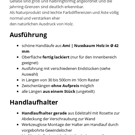
Gefäße sind grob und halbringförmig angeordnet und die
Jahrring-Grenzen sind deutlich erkennbar.
Als Naturprodukt sind leichte Farbdifferenzen und Äste völlig
normal und verstärken eher
den natürlichen Ausdruck von Holz.
Ausführung
schöne Handläufe aus
Ami | Nussbaum
Holz in Ø 42
mm
Oberfläche
fertig lackiert
(nur für den Innenbereich
geeignet)
Ausführung mit verschiedenen Endstücken (siehe
Auswahl)
in Längen von 30 bis 500cm im 10cm Raster
Zwischenlängen
ohne Aufpreis
möglich
alle Längen
aus einem Stück
(ungeteilt)
Handlaufhalter
Handlaufhalter gerade
aus Edelstahl mit Rosette zur
Abdeckung der Verschraubung zur Wand
Werkzeuglose Montage der Halter am Handlauf durch
vorgebohrte Gewindelöcher