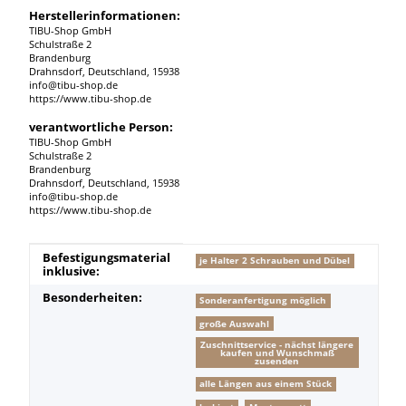
Herstellerinformationen:
TIBU-Shop GmbH
Schulstraße 2
Brandenburg
Drahnsdorf, Deutschland, 15938
info@tibu-shop.de
https://www.tibu-shop.de
verantwortliche Person:
TIBU-Shop GmbH
Schulstraße 2
Brandenburg
Drahnsdorf, Deutschland, 15938
info@tibu-shop.de
https://www.tibu-shop.de
Produkteigenschaft
Wert
Befestigungsmaterial
je Halter 2 Schrauben und Dübel
inklusive:
Besonderheiten:
Sonderanfertigung möglich
große Auswahl
Zuschnittservice - nächst längere
kaufen und Wunschmaß
zusenden
alle Längen aus einem Stück