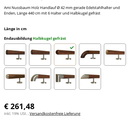
Ami Nussbaum Holz Handlauf Ø 42 mm gerade Edelstahlhalter und
Enden, Länge 440 cm mit 6 Halter und Halbkugel gefräst
Länge in cm
Endausbildung
Halbkugel gefräst
gefast
Radius gefräst
Halbkugel gefräst
Holzkrümmling
leicht g
Halbrunde Edelstahlkappe
Edelstahlbogen
Edelstahlecke
schräges Edelstahlends
€ 261,48
inkl. 19% USt. ,
Versandkostenfreie Lieferung