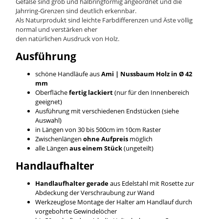
Gefäße sind grob und halbringförmig angeordnet und die
Jahrring-Grenzen sind deutlich erkennbar.
Als Naturprodukt sind leichte Farbdifferenzen und Äste völlig
normal und verstärken eher
den natürlichen Ausdruck von Holz.
Ausführung
schöne Handläufe aus
Ami | Nussbaum
Holz in Ø 42
mm
Oberfläche
fertig lackiert
(nur für den Innenbereich
geeignet)
Ausführung mit verschiedenen Endstücken (siehe
Auswahl)
in Längen von 30 bis 500cm im 10cm Raster
Zwischenlängen
ohne Aufpreis
möglich
alle Längen
aus einem Stück
(ungeteilt)
Handlaufhalter
Handlaufhalter gerade
aus Edelstahl mit Rosette zur
Abdeckung der Verschraubung zur Wand
Werkzeuglose Montage der Halter am Handlauf durch
vorgebohrte Gewindelöcher