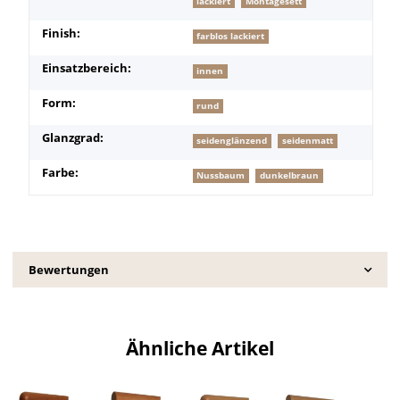
lackiert
Montagesett
Finish:
farblos lackiert
Einsatzbereich:
innen
Form:
rund
Glanzgrad:
seidenglänzend
seidenmatt
Farbe:
Nussbaum
dunkelbraun
Bewertungen
Ähnliche Artikel