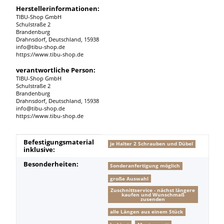
Herstellerinformationen:
TIBU-Shop GmbH
Schulstraße 2
Brandenburg
Drahnsdorf, Deutschland, 15938
info@tibu-shop.de
https://www.tibu-shop.de
verantwortliche Person:
TIBU-Shop GmbH
Schulstraße 2
Brandenburg
Drahnsdorf, Deutschland, 15938
info@tibu-shop.de
https://www.tibu-shop.de
Produkteigenschaft
Wert
Befestigungsmaterial
je Halter 2 Schrauben und Dübel
inklusive:
Besonderheiten:
Sonderanfertigung möglich
große Auswahl
Zuschnittservice - nächst längere
kaufen und Wunschmaß
zusenden
alle Längen aus einem Stück