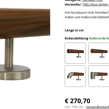
Hersteller:
TIBU-Shop GmbH (
Ami Nussbaum Holz Handlauf Ø
Halter und Halbrunde Edelsta
Länge in cm
Endausbildung
Halbrunde E
gefast
Radius 
Edelstahlbogen
Edelst
€ 270,70
inkl. 19% USt. ,
Versandkostenfr