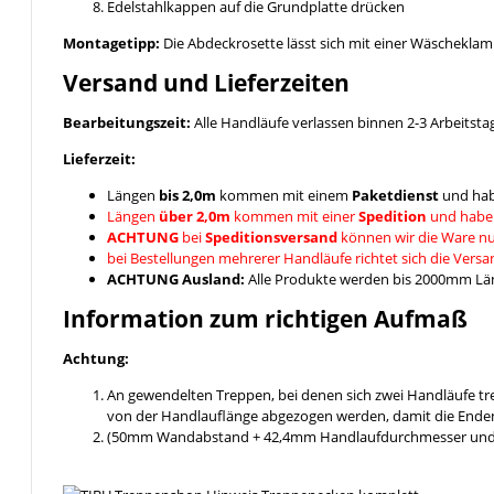
Edelstahlkappen auf die Grundplatte drücken
Montagetipp:
Die Abdeckrosette lässt sich mit einer Wäschekla
Versand und Lieferzeiten
Bearbeitungszeit:
Alle Handläufe verlassen binnen 2-3 Arbeitsta
Lieferzeit:
Längen
bis 2,0m
kommen mit einem
Paketdienst
und hab
Längen
über 2,0m
kommen mit einer
Spedition
und habe
ACHTUNG
bei
Speditionsversand
können wir die Ware nu
bei Bestellungen mehrerer Handläufe richtet sich die Vers
ACHTUNG Ausland:
Alle Produkte werden bis 2000mm Läng
Information zum richtigen Aufmaß
Achtung:
An gewendelten Treppen, bei denen sich zwei Handläufe t
von der Handlauflänge abgezogen werden, damit die Enden
(50mm Wandabstand + 42,4mm Handlaufdurchmesser und ein