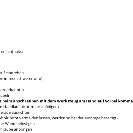
0mm) enthalten
auf eindrehen
en immer schwerer wird)
vorderkannte)
dübeln
s sie beim anschrauben mit dem Werkszeug am Handlauf vorbei komm
n Handlauf nicht zu beschädigen)
gerade ausrichten
holz nicht vermeiden lassen, werden so bei der Montage beseitigt)
 der Wand befestigen
Schraube anbringen