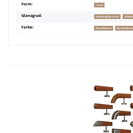
Form:
rund
Glanzgrad:
seidenglänzend
seide
Farbe:
Nussbaum
dunkelbra