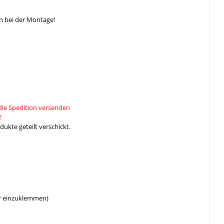
n bei der Montage!
die Spedition versenden
!
ukte geteilt verschickt.
er einzuklemmen)