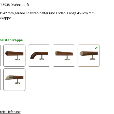
15938 Drahnsdorf)
 42 mm gerade Edelstahlhalter und Enden, Länge 450 cm mit 6
hlkappe
delstahlkappe
gefräst
Halbkugel gefräst
Holzkrümmling
leicht gewölbte Edelstahlkappe
Halbrunde Edels
ahlecke
schräges Edelstahlendstück
eie Lieferung