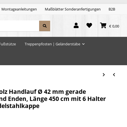
Montageanleitungen
Maßblätter Sonderanfertigungen
B2B
€ 0,00
Fußstütze
Treppenpfosten | Geländerstäbe
lz Handlauf Ø 42 mm gerade
nd Enden, Länge 450 cm mit 6 Halter
delstahlkappe