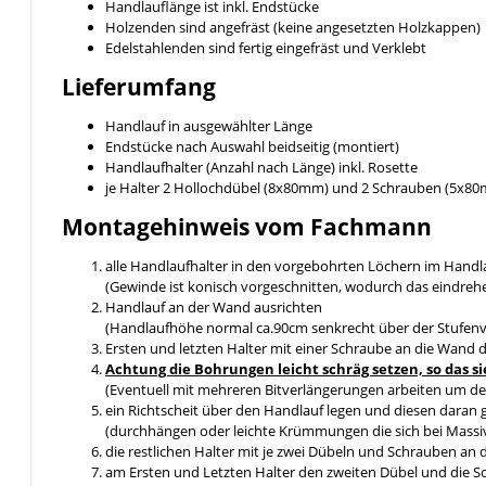
Handlauflänge ist inkl. Endstücke
Holzenden sind angefräst (keine angesetzten Holzkappen)
Edelstahlenden sind fertig eingefräst und Verklebt
Lieferumfang
Handlauf in ausgewählter Länge
Endstücke nach Auswahl beidseitig (montiert)
Handlaufhalter (Anzahl nach Länge) inkl. Rosette
je Halter 2 Hollochdübel (8x80mm) und 2 Schrauben (5x8
Montagehinweis vom Fachmann
alle Handlaufhalter in den vorgebohrten Löchern im Handl
(Gewinde ist konisch vorgeschnitten, wodurch das eindreh
Handlauf an der Wand ausrichten
(Handlaufhöhe normal ca.90cm senkrecht über der Stufen
Ersten und letzten Halter mit einer Schraube an die Wand 
Achtung die Bohrungen leicht schräg setzen, so da
(Eventuell mit mehreren Bitverlängerungen arbeiten um de
ein Richtscheit über den Handlauf legen und diesen daran 
(durchhängen oder leichte Krümmungen die sich bei Massiv
die restlichen Halter mit je zwei Dübeln und Schrauben an
am Ersten und Letzten Halter den zweiten Dübel und die 