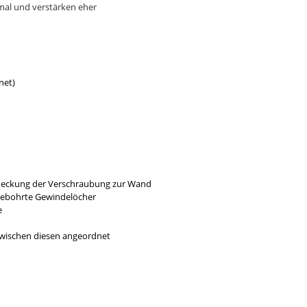
rmal und verstärken eher
net)
bdeckung der Verschraubung zur Wand
gebohrte Gewindelöcher
e
 zwischen diesen angeordnet