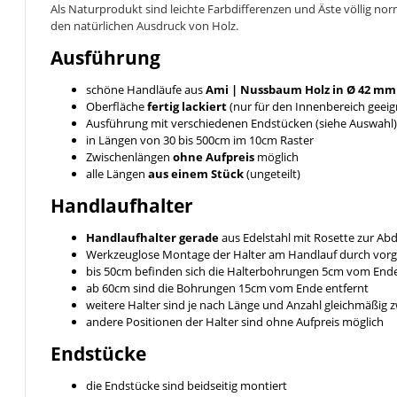
Als Naturprodukt sind leichte Farbdifferenzen und Äste völlig no
den natürlichen Ausdruck von Holz.
Ausführung
schöne Handläufe aus
Ami | Nussbaum
Holz in Ø 42 mm
Oberfläche
fertig lackiert
(nur für den Innenbereich geeig
Ausführung mit verschiedenen Endstücken (siehe Auswahl)
in Längen von 30 bis 500cm im 10cm Raster
Zwischenlängen
ohne Aufpreis
möglich
alle Längen
aus einem Stück
(ungeteilt)
Handlaufhalter
Handlaufhalter gerade
aus Edelstahl mit Rosette zur A
Werkzeuglose Montage der Halter am Handlauf durch vor
bis 50cm befinden sich die Halterbohrungen 5cm vom End
ab 60cm sind die Bohrungen 15cm vom Ende entfernt
weitere Halter sind je nach Länge und Anzahl gleichmäßig
andere Positionen der Halter sind ohne Aufpreis möglich
Endstücke
die Endstücke sind beidseitig montiert