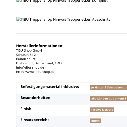
Herstellerinformationen:
TIBU-Shop GmbH
Schulstraße 2
Brandenburg
Drahnsdorf, Deutschland, 15938
info@tibu-shop.de
https://www.tibu-shop.de
Produkteigenschaft
Wert
Befestigungsmaterial inklusive:
je Halter 2 Schrauben u
Besonderheiten:
alle Längen aus einem S
Finish:
farblos lackiert
Einsatzbereich:
innen