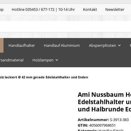
pp
Hotline 035453 / 677-172 | 10-14 Uhr
Kontakt
Newsletter
Handlaufhalter
Handlauf Aluminium
Absperrpfosten
rsandmaterial
Holzlampen
z lackiert Ø 42 mm gerade Edelstahlhalter und Enden
Ami Nussbaum Ho
Edelstahlhalter u
und Halbrunde E
Artikelnummer:
S-3913-383
GTIN:
4056097968651
Kategorie:
Handlauf Holz