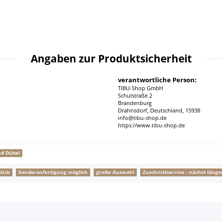
Angaben zur Produktsicherheit
verantwortliche Person:
TIBU-Shop GmbH
Schulstraße 2
Brandenburg
Drahnsdorf, Deutschland, 15938
info@tibu-shop.de
https://www.tibu-shop.de
nd Dübel
tück
Sonderanfertigung möglich
große Auswahl
Zuschnittservice - nächst lä