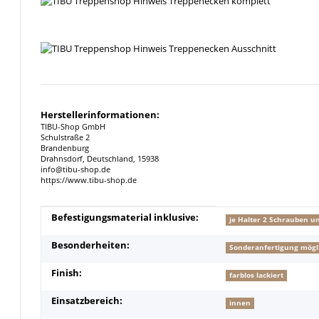
Herstellerinformationen:
TIBU-Shop GmbH
Schulstraße 2
Brandenburg
Drahnsdorf, Deutschland, 15938
info@tibu-shop.de
https://www.tibu-shop.de
Produkteigenschaft
Wert
Befestigungsmaterial inklusive:
je Halter 2 Schrauben u
Besonderheiten:
Sonderanfertigung mögl
Finish:
farblos lackiert
Einsatzbereich:
innen