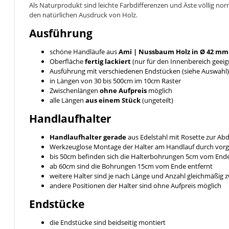
Als Naturprodukt sind leichte Farbdifferenzen und Äste völlig no
den natürlichen Ausdruck von Holz.
Ausführung
schöne Handläufe aus
Ami | Nussbaum
Holz in Ø 42 mm
Oberfläche
fertig lackiert
(nur für den Innenbereich geeig
Ausführung mit verschiedenen Endstücken (siehe Auswahl)
in Längen von 30 bis 500cm im 10cm Raster
Zwischenlängen
ohne Aufpreis
möglich
alle Längen
aus einem Stück
(ungeteilt)
Handlaufhalter
Handlaufhalter gerade
aus Edelstahl mit Rosette zur A
Werkzeuglose Montage der Halter am Handlauf durch vor
bis 50cm befinden sich die Halterbohrungen 5cm vom End
ab 60cm sind die Bohrungen 15cm vom Ende entfernt
weitere Halter sind je nach Länge und Anzahl gleichmäßig
andere Positionen der Halter sind ohne Aufpreis möglich
Endstücke
die Endstücke sind beidseitig montiert