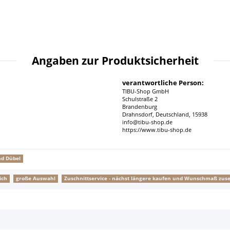
Angaben zur Produktsicherheit
verantwortliche Person:
TIBU-Shop GmbH
Schulstraße 2
Brandenburg
Drahnsdorf, Deutschland, 15938
info@tibu-shop.de
https://www.tibu-shop.de
nd Dübel
ich
große Auswahl
Zuschnittservice - nächst längere kaufen und Wunschmaß zus