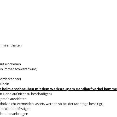
0mm) enthalten
auf eindrehen
en immer schwerer wird)
vorderkannte)
dübeln
s sie beim anschrauben mit dem Werkszeug am Handlauf vorbei komm
n Handlauf nicht zu beschädigen)
gerade ausrichten
holz nicht vermeiden lassen, werden so bei der Montage beseitigt)
 der Wand befestigen
Schraube anbringen