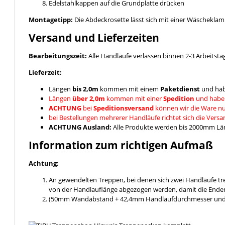
Edelstahlkappen auf die Grundplatte drücken
Montagetipp:
Die Abdeckrosette lässt sich mit einer Wäschekla
Versand und Lieferzeiten
Bearbeitungszeit:
Alle Handläufe verlassen binnen 2-3 Arbeitsta
Lieferzeit:
Längen
bis 2,0m
kommen mit einem
Paketdienst
und hab
Längen
über 2,0m
kommen mit einer
Spedition
und habe
ACHTUNG
bei
Speditionsversand
können wir die Ware nu
bei Bestellungen mehrerer Handläufe richtet sich die Vers
ACHTUNG Ausland:
Alle Produkte werden bis 2000mm Läng
Information zum richtigen Aufmaß
Achtung:
An gewendelten Treppen, bei denen sich zwei Handläufe t
von der Handlauflänge abgezogen werden, damit die Enden
(50mm Wandabstand + 42,4mm Handlaufdurchmesser und ein