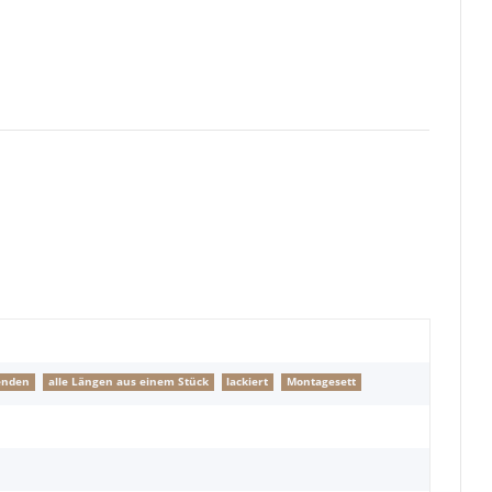
enden
alle Längen aus einem Stück
lackiert
Montagesett