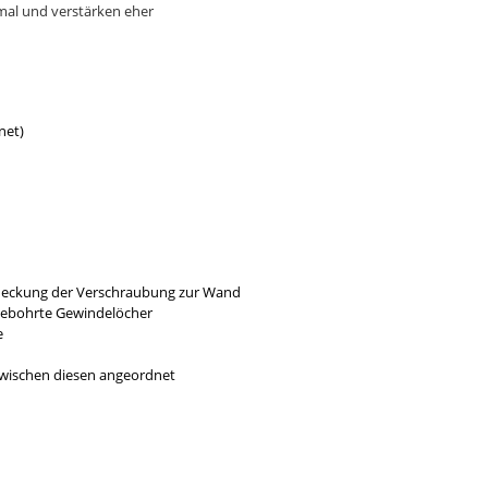
rmal und verstärken eher
net)
bdeckung der Verschraubung zur Wand
gebohrte Gewindelöcher
e
 zwischen diesen angeordnet