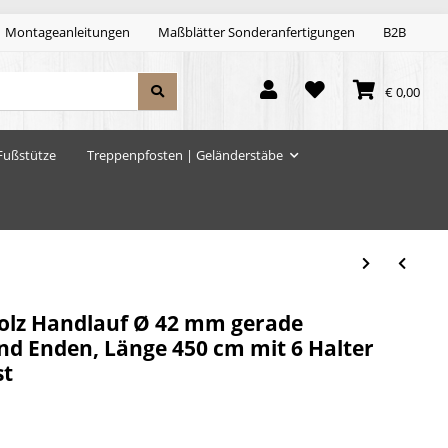
Montageanleitungen
Maßblätter Sonderanfertigungen
B2B
€ 0,00
Fußstütze
Treppenpfosten | Geländerstäbe
lz Handlauf Ø 42 mm gerade
nd Enden, Länge 450 cm mit 6 Halter
st