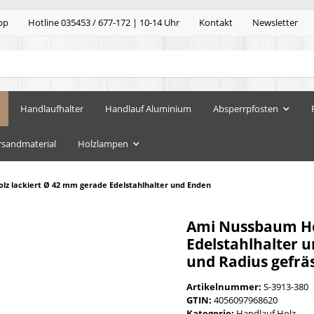
pp
Hotline 035453 / 677-172 | 10-14 Uhr
Kontakt
Newsletter
Handlaufhalter
Handlauf Aluminium
Absperrpfosten
rsandmaterial
Holzlampen
z lackiert Ø 42 mm gerade Edelstahlhalter und Enden
Ami Nussbaum Ho
Edelstahlhalter u
und Radius gefrä
Artikelnummer:
S-3913-380
GTIN:
4056097968620
Kategorie:
Handlauf Holz