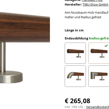
Hersteller:
TIBU-Shop GmbH (
Ami Nussbaum Holz Handlauf Ø
Halter und Radius gefräst
Länge in cm
Endausbildung
Radius gefrä
gefast
Radius 
Edelstahlbogen
Edelst
€ 265,08
inkl. 19% USt. ,
Versandkostenfr