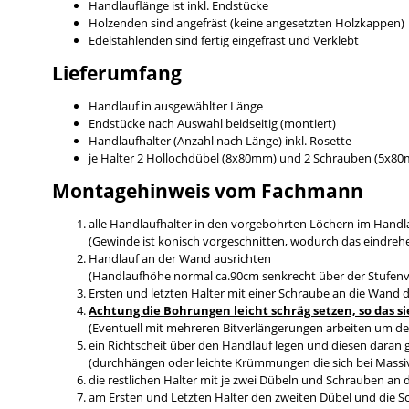
Handlauflänge ist inkl. Endstücke
Holzenden sind angefräst (keine angesetzten Holzkappen)
Edelstahlenden sind fertig eingefräst und Verklebt
Lieferumfang
Handlauf in ausgewählter Länge
Endstücke nach Auswahl beidseitig (montiert)
Handlaufhalter (Anzahl nach Länge) inkl. Rosette
je Halter 2 Hollochdübel (8x80mm) und 2 Schrauben (5x8
Montagehinweis vom Fachmann
alle Handlaufhalter in den vorgebohrten Löchern im Handl
(Gewinde ist konisch vorgeschnitten, wodurch das eindreh
Handlauf an der Wand ausrichten
(Handlaufhöhe normal ca.90cm senkrecht über der Stufen
Ersten und letzten Halter mit einer Schraube an die Wand 
Achtung die Bohrungen leicht schräg setzen, so da
(Eventuell mit mehreren Bitverlängerungen arbeiten um de
ein Richtscheit über den Handlauf legen und diesen daran 
(durchhängen oder leichte Krümmungen die sich bei Massiv
die restlichen Halter mit je zwei Dübeln und Schrauben an
am Ersten und Letzten Halter den zweiten Dübel und die 