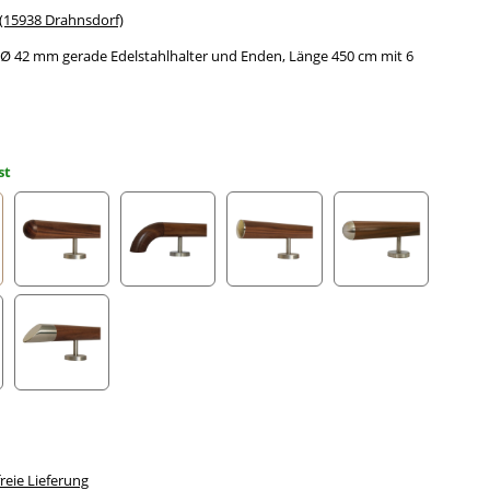
15938 Drahnsdorf)
 42 mm gerade Edelstahlhalter und Enden, Länge 450 cm mit 6
st
gefräst
Halbkugel gefräst
Holzkrümmling
leicht gewölbte Edelstahlkappe
Halbrunde Edels
ahlecke
schräges Edelstahlendstück
eie Lieferung