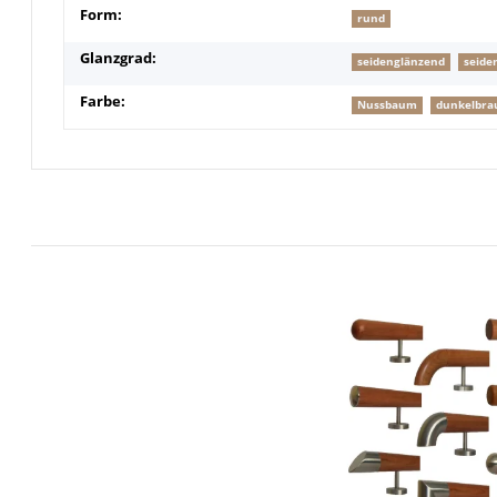
Form:
rund
Glanzgrad:
seidenglänzend
seide
Farbe:
Nussbaum
dunkelbra