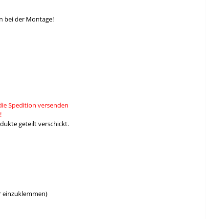
n bei der Montage!
die Spedition versenden
!
ukte geteilt verschickt.
er einzuklemmen)