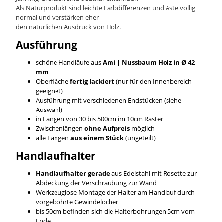
Als Naturprodukt sind leichte Farbdifferenzen und Äste völlig
normal und verstärken eher
den natürlichen Ausdruck von Holz.
Ausführung
schöne Handläufe aus
Ami | Nussbaum
Holz in Ø 42
mm
Oberfläche
fertig lackiert
(nur für den Innenbereich
geeignet)
Ausführung mit verschiedenen Endstücken (siehe
Auswahl)
in Längen von 30 bis 500cm im 10cm Raster
Zwischenlängen
ohne Aufpreis
möglich
alle Längen
aus einem Stück
(ungeteilt)
Handlaufhalter
Handlaufhalter gerade
aus Edelstahl mit Rosette zur
Abdeckung der Verschraubung zur Wand
Werkzeuglose Montage der Halter am Handlauf durch
vorgebohrte Gewindelöcher
bis 50cm befinden sich die Halterbohrungen 5cm vom
Ende