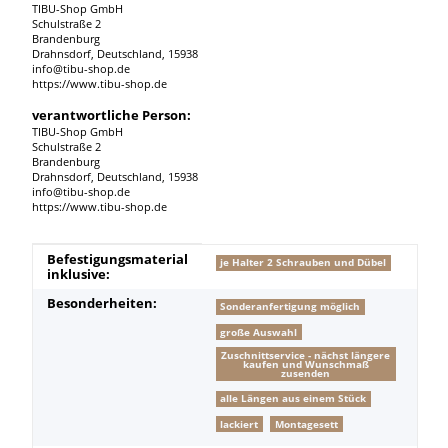
TIBU-Shop GmbH
Schulstraße 2
Brandenburg
Drahnsdorf, Deutschland, 15938
info@tibu-shop.de
https://www.tibu-shop.de
verantwortliche Person:
TIBU-Shop GmbH
Schulstraße 2
Brandenburg
Drahnsdorf, Deutschland, 15938
info@tibu-shop.de
https://www.tibu-shop.de
Produkteigenschaft
Wert
Befestigungsmaterial
je Halter 2 Schrauben und Dübel
inklusive:
Besonderheiten:
Sonderanfertigung möglich
große Auswahl
Zuschnittservice - nächst längere
kaufen und Wunschmaß
zusenden
alle Längen aus einem Stück
lackiert
Montagesett