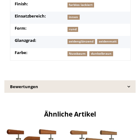
Finish:
farblos lackiert
Einsatzbereich:
innen
Form:
rund
Glanzgrad:
seidenglänzend
seidenmatt
Farbe:
Nussbaum
dunkelbraun
Bewertungen
Ähnliche Artikel