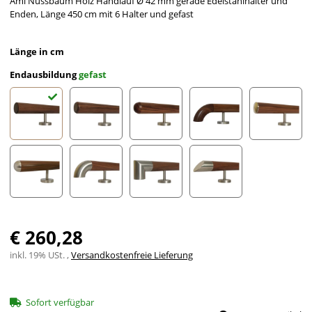
Ami Nussbaum Holz Handlauf Ø 42 mm gerade Edelstahlhalter und
Enden, Länge 450 cm mit 6 Halter und gefast
Länge in cm
Endausbildung
gefast
gefast
Radius gefräst
Halbkugel gefräst
Holzkrümmling
leicht g
Halbrunde Edelstahlkappe
Edelstahlbogen
Edelstahlecke
schräges Edelstahlends
€ 260,28
inkl. 19% USt. ,
Versandkostenfreie Lieferung
Sofort verfügbar