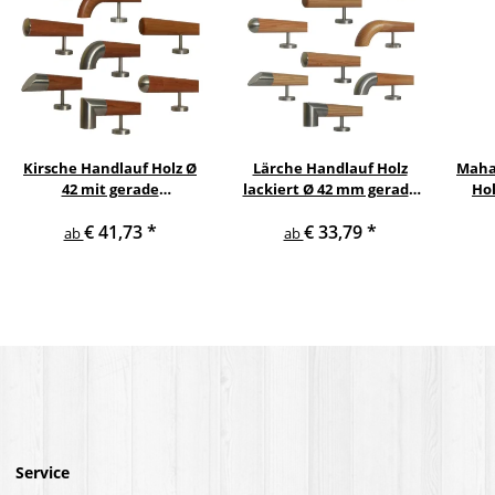
Kirsche Handlauf Holz Ø
Lärche Handlauf Holz
Maha
42 mit gerade
lackiert Ø 42 mm gerade
Hol
Edelstahlhalter und
Edelstahlhalter und
ger
€ 41,73
*
€ 33,79
*
Endstücken
Enden
ab
ab
Service