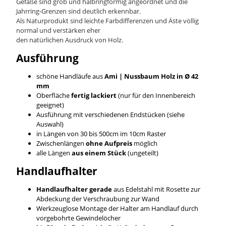
Gefäße sind grob und halbringförmig angeordnet und die
Jahrring-Grenzen sind deutlich erkennbar.
Als Naturprodukt sind leichte Farbdifferenzen und Äste völlig
normal und verstärken eher
den natürlichen Ausdruck von Holz.
Ausführung
schöne Handläufe aus
Ami | Nussbaum
Holz in Ø 42
mm
Oberfläche
fertig lackiert
(nur für den Innenbereich
geeignet)
Ausführung mit verschiedenen Endstücken (siehe
Auswahl)
in Längen von 30 bis 500cm im 10cm Raster
Zwischenlängen
ohne Aufpreis
möglich
alle Längen
aus einem Stück
(ungeteilt)
Handlaufhalter
Handlaufhalter gerade
aus Edelstahl mit Rosette zur
Abdeckung der Verschraubung zur Wand
Werkzeuglose Montage der Halter am Handlauf durch
vorgebohrte Gewindelöcher