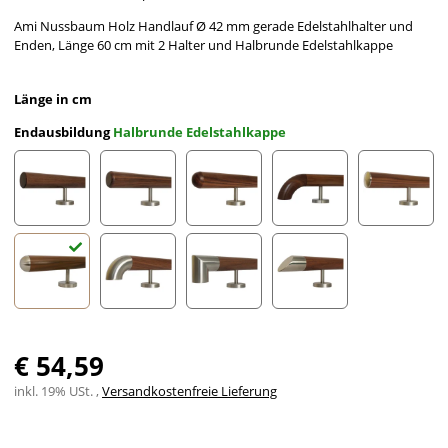
Ami Nussbaum Holz Handlauf Ø 42 mm gerade Edelstahlhalter und
Enden, Länge 60 cm mit 2 Halter und Halbrunde Edelstahlkappe
Länge in cm
Endausbildung
Halbrunde Edelstahlkappe
gefast
Radius gefräst
Halbkugel gefräst
Holzkrümmling
leicht g
Halbrunde Edelstahlkappe
Edelstahlbogen
Edelstahlecke
schräges Edelstahlends
€ 54,59
inkl. 19% USt. ,
Versandkostenfreie Lieferung