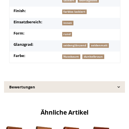
lackiert
Montagesett
Finish:
farblos lackiert
Einsatzbereich:
innen
Form:
rund
Glanzgrad:
seidenglänzend
seidenmatt
Farbe:
Nussbaum
dunkelbraun
Bewertungen
Ähnliche Artikel