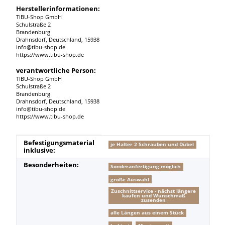
Herstellerinformationen:
TIBU-Shop GmbH
Schulstraße 2
Brandenburg
Drahnsdorf, Deutschland, 15938
info@tibu-shop.de
https://www.tibu-shop.de
verantwortliche Person:
TIBU-Shop GmbH
Schulstraße 2
Brandenburg
Drahnsdorf, Deutschland, 15938
info@tibu-shop.de
https://www.tibu-shop.de
Produkteigenschaft
Wert
Befestigungsmaterial
je Halter 2 Schrauben und Dübel
inklusive:
Besonderheiten:
Sonderanfertigung möglich
große Auswahl
Zuschnittservice - nächst längere
kaufen und Wunschmaß
zusenden
alle Längen aus einem Stück