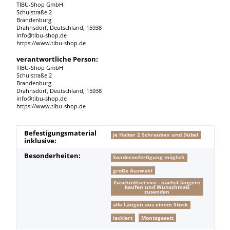
TIBU-Shop GmbH
Schulstraße 2
Brandenburg
Drahnsdorf, Deutschland, 15938
info@tibu-shop.de
https://www.tibu-shop.de
verantwortliche Person:
TIBU-Shop GmbH
Schulstraße 2
Brandenburg
Drahnsdorf, Deutschland, 15938
info@tibu-shop.de
https://www.tibu-shop.de
Produkteigenschaft
Wert
Befestigungsmaterial
je Halter 2 Schrauben und Dübel
inklusive:
Besonderheiten:
Sonderanfertigung möglich
große Auswahl
Zuschnittservice - nächst längere
kaufen und Wunschmaß
zusenden
alle Längen aus einem Stück
lackiert
Montagesett