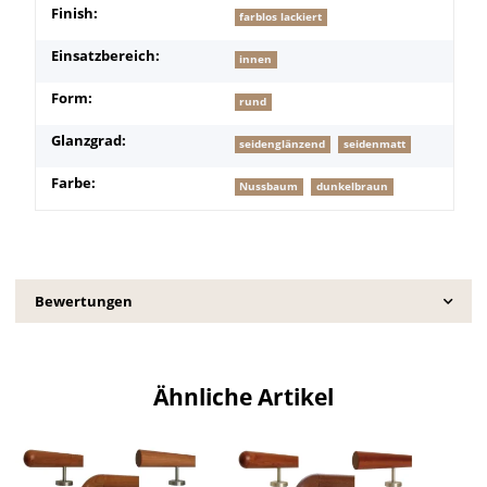
Finish:
farblos lackiert
Einsatzbereich:
innen
Form:
rund
Glanzgrad:
seidenglänzend
seidenmatt
Farbe:
Nussbaum
dunkelbraun
Bewertungen
Ähnliche Artikel