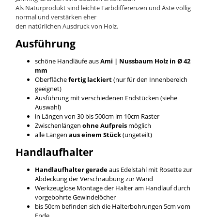
Als Naturprodukt sind leichte Farbdifferenzen und Äste völlig
normal und verstärken eher
den natürlichen Ausdruck von Holz.
Ausführung
schöne Handläufe aus
Ami | Nussbaum
Holz in Ø 42
mm
Oberfläche
fertig lackiert
(nur für den Innenbereich
geeignet)
Ausführung mit verschiedenen Endstücken (siehe
Auswahl)
in Längen von 30 bis 500cm im 10cm Raster
Zwischenlängen
ohne Aufpreis
möglich
alle Längen
aus einem Stück
(ungeteilt)
Handlaufhalter
Handlaufhalter gerade
aus Edelstahl mit Rosette zur
Abdeckung der Verschraubung zur Wand
Werkzeuglose Montage der Halter am Handlauf durch
vorgebohrte Gewindelöcher
bis 50cm befinden sich die Halterbohrungen 5cm vom
Ende