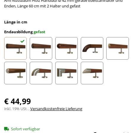
Ami Nussbaum Holz Handlauf Ø 42 mm gerade Edelstahlhalter und
Enden, Länge 60 cm mit 2 Halter und gefast
Länge in cm
Endausbildung
gefast
gefast
Radius gefräst
Halbkugel gefräst
Holzkrümmling
leicht g
Halbrunde Edelstahlkappe
Edelstahlbogen
Edelstahlecke
schräges Edelstahlends
€ 44,99
inkl. 19% USt. ,
Versandkostenfreie Lieferung
Sofort verfügbar