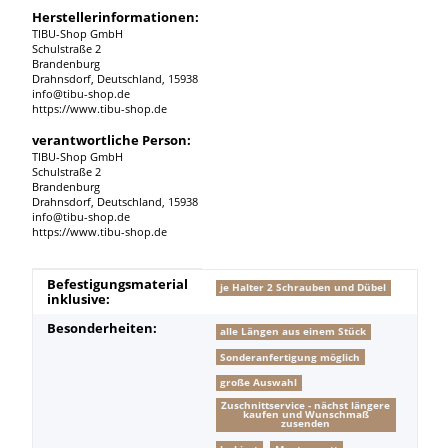
Herstellerinformationen:
TIBU-Shop GmbH
Schulstraße 2
Brandenburg
Drahnsdorf, Deutschland, 15938
info@tibu-shop.de
https://www.tibu-shop.de
verantwortliche Person:
TIBU-Shop GmbH
Schulstraße 2
Brandenburg
Drahnsdorf, Deutschland, 15938
info@tibu-shop.de
https://www.tibu-shop.de
Produkteigenschaft
Wert
Befestigungsmaterial
je Halter 2 Schrauben und Dübel
inklusive:
Besonderheiten:
alle Längen aus einem Stück
Sonderanfertigung möglich
große Auswahl
Zuschnittservice - nächst längere
kaufen und Wunschmaß
zusenden