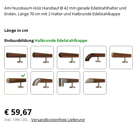
Ami Nussbaum Holz Handlauf Ø 42 mm gerade Edelstahlhalter und
Enden, Länge 70 cm mit 2 Halter und Halbrunde Edelstahlkappe
Länge in cm
Endausbildung
Halbrunde Edelstahlkappe
gefast
Radius gefräst
Halbkugel gefräst
Holzkrümmling
leicht g
Halbrunde Edelstahlkappe
Edelstahlbogen
Edelstahlecke
schräges Edelstahlends
€ 59,67
inkl. 19% USt. ,
Versandkostenfreie Lieferung