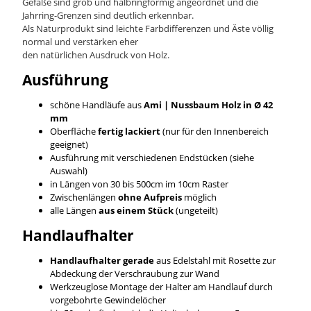
Gefäße sind grob und halbringförmig angeordnet und die
Jahrring-Grenzen sind deutlich erkennbar.
Als Naturprodukt sind leichte Farbdifferenzen und Äste völlig
normal und verstärken eher
den natürlichen Ausdruck von Holz.
Ausführung
schöne Handläufe aus
Ami | Nussbaum
Holz in Ø 42
mm
Oberfläche
fertig lackiert
(nur für den Innenbereich
geeignet)
Ausführung mit verschiedenen Endstücken (siehe
Auswahl)
in Längen von 30 bis 500cm im 10cm Raster
Zwischenlängen
ohne Aufpreis
möglich
alle Längen
aus einem Stück
(ungeteilt)
Handlaufhalter
Handlaufhalter gerade
aus Edelstahl mit Rosette zur
Abdeckung der Verschraubung zur Wand
Werkzeuglose Montage der Halter am Handlauf durch
vorgebohrte Gewindelöcher