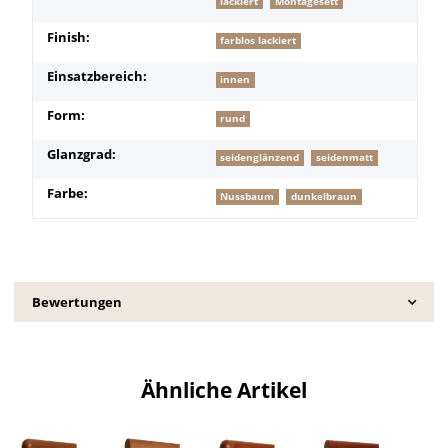
lackiert
Montagesett
Finish:
farblos lackiert
Einsatzbereich:
innen
Form:
rund
Glanzgrad:
seidenglänzend
seidenmatt
Farbe:
Nussbaum
dunkelbraun
Bewertungen
Ähnliche Artikel