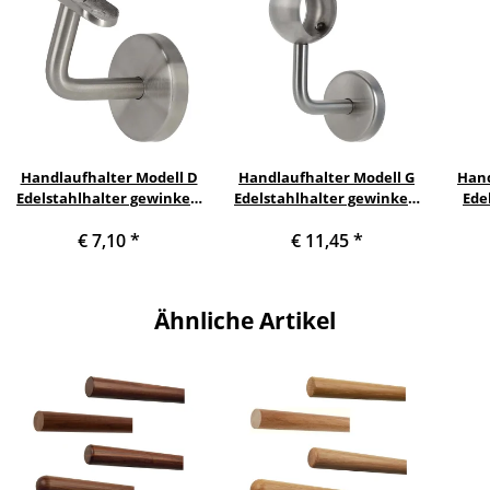
Handlaufhalter Modell D
Handlaufhalter Modell G
Hand
Edelstahlhalter gewinkelt
Edelstahlhalter gewinkelt
Ede
mit Halteplatte
mit Kugelring
€ 7,10
*
€ 11,45
*
Durchmesser 42,4 mm
Ähnliche Artikel