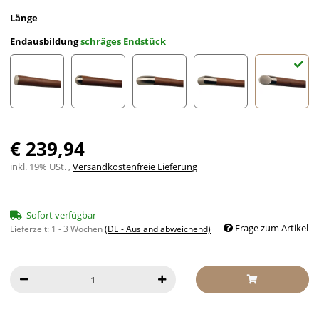
Länge
Endausbildung
schräges Endstück
leicht gewölbte Edelstahlkappe
halbrunde Edelstahlkappe
Edelstahl Bogen
Edelstahl Ecke
schräges
€ 239,94
inkl. 19% USt. ,
Versandkostenfreie Lieferung
Sofort verfügbar
Frage zum Artikel
Lieferzeit:
1 - 3 Wochen
(DE - Ausland abweichend)