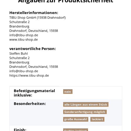
Herstellerinformationen:
TIBU-Shop GmbH (15938 Drahnsdorf)
Schulstraße 2
Brandenburg
Drahnsdorf, Deutschland, 15938
info@tibu-shop.de
www.tibu-shop.de
verantwortliche Person:
Steffen Buhl
Schulstraße 2
Brandenburg
Drahnsdorf, Deutschland, 15938
info@tibu-shop.de
https://www.tibu-shop.de
Produkteigenschaft
Wert
Befestigungsmaterial
nein
inklusive:
Besonderheiten:
alle Längen aus einem Stück
Sonderanfertigung möglich
große Auswahl
lackiert
Finish:
farblos lackiert