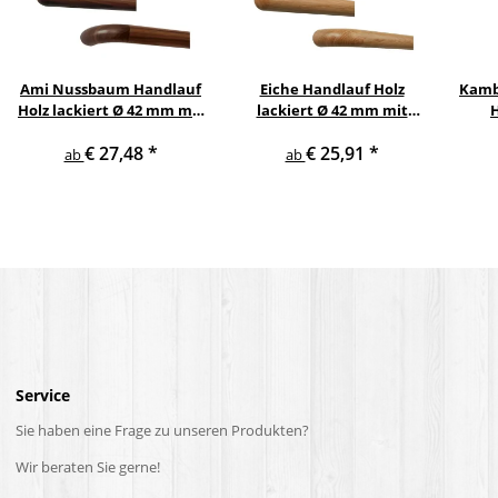
Ami Nussbaum Handlauf
Eiche Handlauf Holz
Kamb
Holz lackiert Ø 42 mm mit
lackiert Ø 42 mm mit
Holzenden ohne
Holzenden ohne
Ed
€ 27,48
*
€ 25,91
*
Handlaufhalter
Handlaufhalter
ab
ab
Service
Sie haben eine Frage zu unseren Produkten?
Wir beraten Sie gerne!