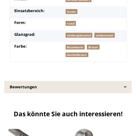
Einsatzbereich:
innen
Form:
rund
Glanzgrad:
seidenglänzend
seidenmatt
Farbe:
Nussbaum
Braun
dunkelbraun
Bewertungen
Das könnte Sie auch interessieren!