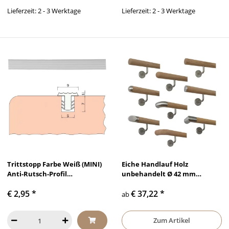
Lieferzeit: 2 - 3 Werktage
Lieferzeit: 2 - 3 Werktage
Trittstopp Farbe Weiß (MINI)
Eiche Handlauf Holz
Anti-Rutsch-Profil
unbehandelt Ø 42 mm
Treppenstufen Gleitschutz
gewinkelte Edelstahlhalter
€ 2,95
*
€ 37,22
*
und Rutschgummi
und Enden
ab
Zum Artikel