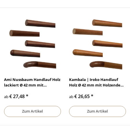
Ami Nussbaum Handlauf Holz
Kambala | Iroko Handlauf
lackiert Ø 42 mm mit
Holz Ø 42 mm mit Holzenden
Holzenden ohne
ohne Halter
€ 27,48
*
€ 26,65
*
Handlaufhalter
ab
ab
Zum Artikel
Zum Artikel