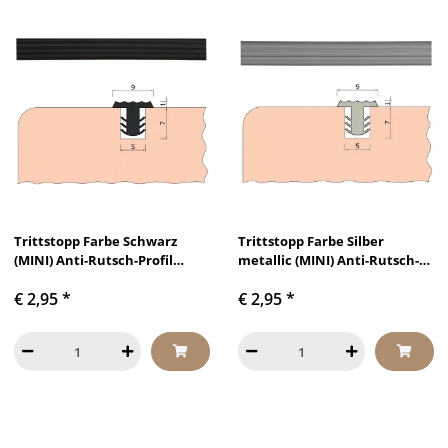
Trittstopp Farbe Schwarz
Trittstopp Farbe Silber
(MINI) Anti-Rutsch-Profil
metallic (MINI) Anti-Rutsch-
Treppenstufen Gleitschutz
Profil Treppenstufen
€ 2,95
*
€ 2,95
*
und Rutschgummi
Gleitschutz und
Rutschgummi