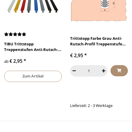
Trittstopp Farbe Grau Anti-
TIBU Trittstopp
Rutsch-Profil Treppenstufen
Treppenstufen Anti-Rutsch-
Gleitschutz und
€ 2,95
*
Profil Gleitschutz und
Rutschgummi
€ 2,95
*
Rutschgummi in
ab
verschiedenen Farben
Zum Artikel
Lieferzeit: 2 - 3 Werktage