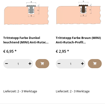
Trittstopp Farbe Dunkel
Trittstopp Farbe Braun (MINI)
leuchtend (MINI) Anti-Rutsch-
Anti-Rutsch-Profil
Profil Treppenstufen
Treppenstufen Gleitschutz
€ 6,95
*
€ 2,95
*
Gleitschutz und
und Rutschgummi
Rutschgummi
Lieferzeit: 2 - 3 Werktage
Lieferzeit: 2 - 3 Werktage