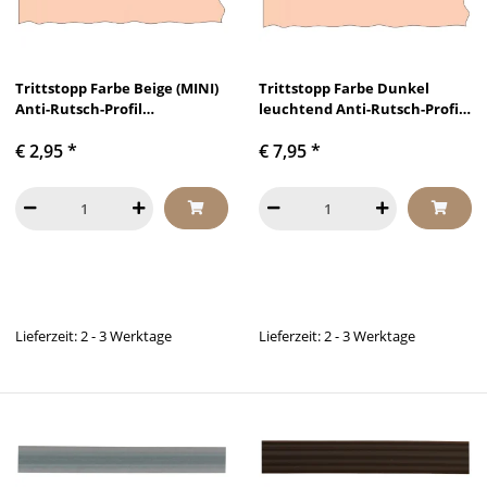
Trittstopp Farbe Beige (MINI)
Trittstopp Farbe Dunkel
Anti-Rutsch-Profil
leuchtend Anti-Rutsch-Profil
Treppenstufen Gleitschutz
Treppenstufen Gleitschutz
€ 2,95
*
€ 7,95
*
und Rutschgummi
und Rutschgummi
Lieferzeit: 2 - 3 Werktage
Lieferzeit: 2 - 3 Werktage