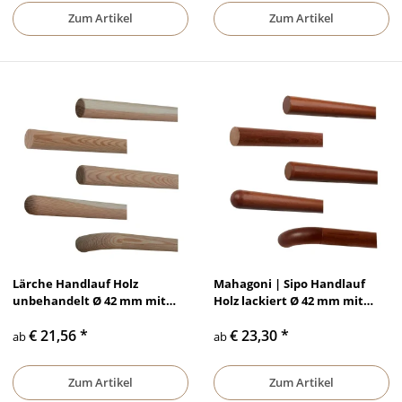
Zum Artikel
Zum Artikel
Lärche Handlauf Holz
Mahagoni | Sipo Handlauf
unbehandelt Ø 42 mm mit
Holz lackiert Ø 42 mm mit
Holzenden ohne Halter
Holzenden ohne
€ 21,56
*
€ 23,30
*
Handlaufhalter
ab
ab
Zum Artikel
Zum Artikel