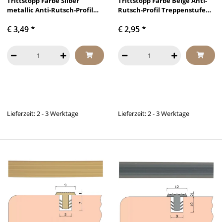
Trittstopp Farbe Silber
Trittstopp Farbe Beige Anti-
metallic Anti-Rutsch-Profil
Rutsch-Profil Treppenstufen
Treppenstufen Gleitschutz
Gleitschutz und
€ 3,49
*
€ 2,95
*
und Rutschgummi
Rutschgummi
Lieferzeit: 2 - 3 Werktage
Lieferzeit: 2 - 3 Werktage