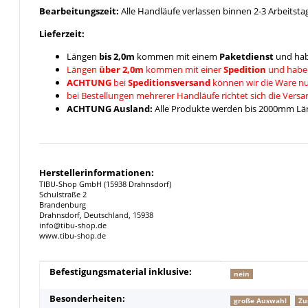
Bearbeitungszeit:
Alle Handläufe verlassen binnen 2-3 Arbeitsta
Lieferzeit:
Längen
bis 2,0m
kommen mit einem
Paketdienst
und hab
Längen
über 2,0m
kommen mit einer
Spedition
und habe
ACHTUNG
bei
Speditionsversand
können wir die Ware nu
bei Bestellungen mehrerer Handläufe richtet sich die Vers
ACHTUNG Ausland:
Alle Produkte werden bis 2000mm Läng
Herstellerinformationen:
TIBU-Shop GmbH (15938 Drahnsdorf)
Schulstraße 2
Brandenburg
Drahnsdorf, Deutschland, 15938
info@tibu-shop.de
www.tibu-shop.de
Produkteigenschaft
Wert
Befestigungsmaterial inklusive:
nein
Besonderheiten:
große Auswahl
Zu