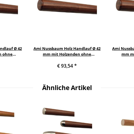
ndlauf Ø 42
Ami Nussbaum Holz Handlauf Ø 42
Ami Nussba
n ohne
mm mit Holzenden ohne
mm mi
 170 cm und
Handlaufhalter, Länge 180 cm und
Handlaufha
€ 93,54
*
st
Radius gefräst
R
Ähnliche Artikel