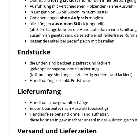
Oberfläche
fertig lackiert
(nur für den Innenbereich geeig
Ausführung mit verschiedenen Holzenden (siehe Auswahl)
in Längen von 30 bis 500cm im 10cm Raster
Zwischenlängen
ohne Aufpreis
möglich
alle Längen
aus einem Stück
(ungeteilt)
(ab 3,5m Länge können die Handläufe durch eine Schiftung 
zusammen gesetzt sein, da es schwer ist fehlerfreies Rohm
passende Halter bei Bedarf gleich mit bestellen
Endstücke
die Enden sind beidseitig gefräst und lackiert
(gekappt ist sägerau ohne Lackierung)
(Krümmlinge sind angesetzt - fertig verleimt und lackiert)
Handlauflänge ist inkl. Endstücke
Lieferumfang
Handlauf in ausgewählter Länge
Enden bearbeitet nach Auswahl (beidseitig)
Handläufe selber sind ohne Handlaufhalter,
diese können in gewünschter Anzahl in der Auktion gleich 
Versand und Lieferzeiten