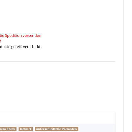
die Spedition versenden
!
ukte geteilt verschickt.
inem Stück
lackiert
unterschiedliche Varianten