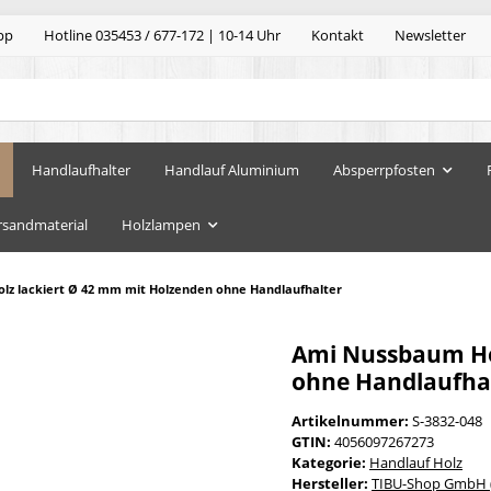
pp
Hotline 035453 / 677-172 | 10-14 Uhr
Kontakt
Newsletter
Handlaufhalter
Handlauf Aluminium
Absperrpfosten
rsandmaterial
Holzlampen
lz lackiert Ø 42 mm mit Holzenden ohne Handlaufhalter
Ami Nussbaum Ho
ohne Handlaufhal
Artikelnummer:
S-3832-048
GTIN:
4056097267273
Kategorie:
Handlauf Holz
Hersteller:
TIBU-Shop GmbH (