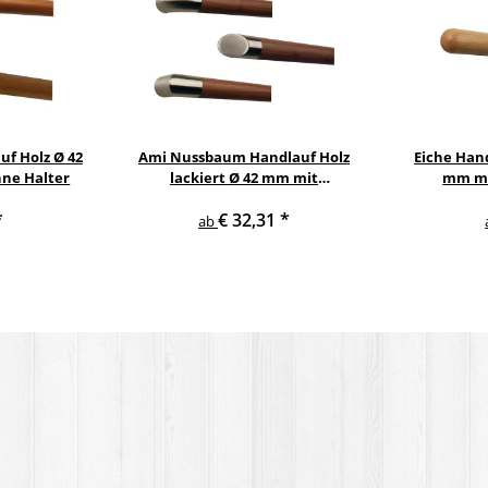
uf Holz Ø 42
Ami Nussbaum Handlauf Holz
Eiche Hand
ne Halter
lackiert Ø 42 mm mit
mm mi
Edelstahlenden ohne Halter
H
*
€ 32,31
*
ab