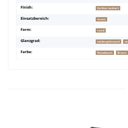
Finish:
farblos lackiert
Einsatzbereich:
innen
Form:
rund
Glanzgrad:
seidenglänzend
se
Farbe:
Nussbaum
Braun