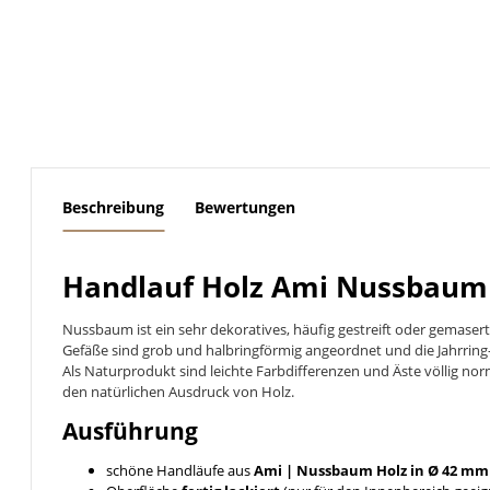
weitere Registerkarten anzeigen
Beschreibung
Bewertungen
Handlauf Holz Ami Nussbaum 
Nussbaum ist ein sehr dekoratives, häufig gestreift oder gemase
Gefäße sind grob und halbringförmig angeordnet und die Jahrring
Als Naturprodukt sind leichte Farbdifferenzen und Äste völlig no
den natürlichen Ausdruck von Holz.
Ausführung
schöne Handläufe aus
Ami | Nussbaum
Holz in Ø 42 mm