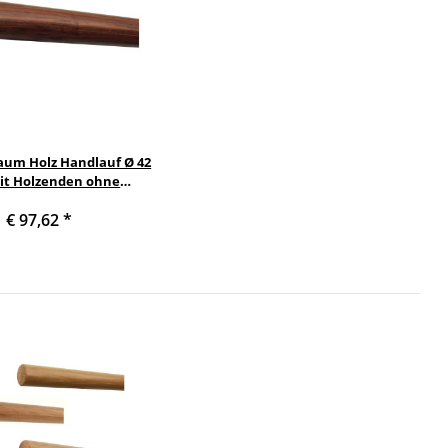
um Holz Handlauf Ø 42
t Holzenden ohne
lter, Länge 190 cm und
€ 97,62
*
adius gefräst