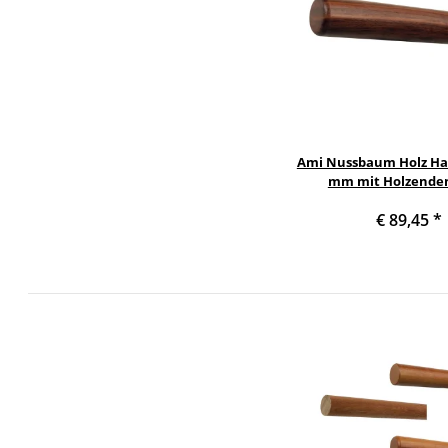
Ami Nussbaum Holz Ha
mm mit Holzende
Handlaufhalter, Länge
€ 89,45
*
Radius gefrä