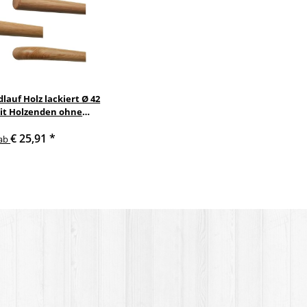
lauf Holz lackiert Ø 42
t Holzenden ohne
andlaufhalter
€ 25,91
*
ab