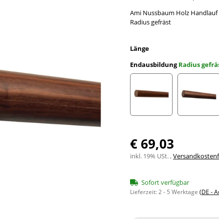
Ami Nussbaum Holz Handlauf 
Radius gefräst
Länge
Endausbildung
Radius gefrä
gekappt (sägerau)
gefast
€ 69,03
inkl. 19% USt. ,
Versandkostenfr
Sofort verfügbar
Lieferzeit:
2 - 5 Werktage
(DE - 