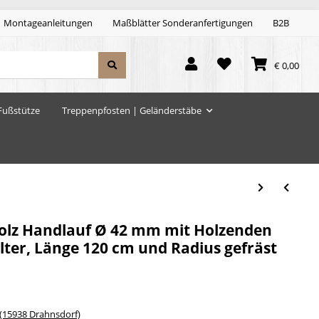
Montageanleitungen
Maßblätter Sonderanfertigungen
B2B
€ 0,00
Fußstütze
Treppenpfosten | Geländerstäbe
lz Handlauf Ø 42 mm mit Holzenden
ter, Länge 120 cm und Radius gefräst
15938 Drahnsdorf)