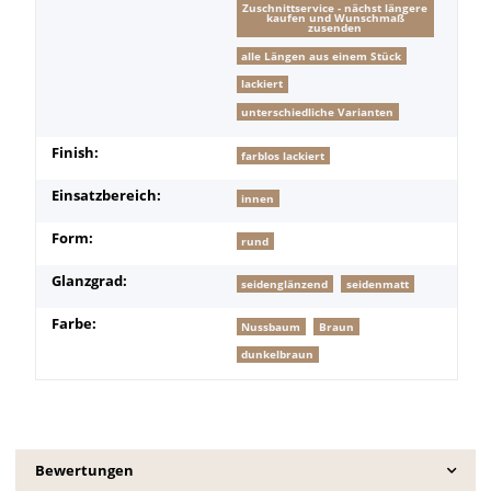
Zuschnittservice - nächst längere
kaufen und Wunschmaß
zusenden
alle Längen aus einem Stück
lackiert
unterschiedliche Varianten
Finish:
farblos lackiert
Einsatzbereich:
innen
Form:
rund
Glanzgrad:
seidenglänzend
seidenmatt
Farbe:
Nussbaum
Braun
dunkelbraun
Bewertungen