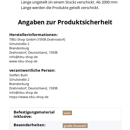
Länge ungeteilt (in einem Stück) verschickt. Ab 2000 mm
Länge werden die Produkte geteilt verschickt.
Angaben zur Produktsicherheit
Herstellerinformationen:
TIBU-Shop GmbH (15938 Drahnsdorf)
Schulstraße 2
Brandenburg
Drahnsdorf, Deutschland, 15938
info@tibu-shop.de
www.tibu-shop.de
verantwortliche Person:
Steffen Buhl
Schulstraße 2
Brandenburg
Drahnsdorf, Deutschland, 15938
info@tibu-shop.de
https://www.tibu-shop.de
Produkteigenschaft
Wert
Befestigungsmaterial
nein
inklusive:
Besonderheiten:
große Auswahl