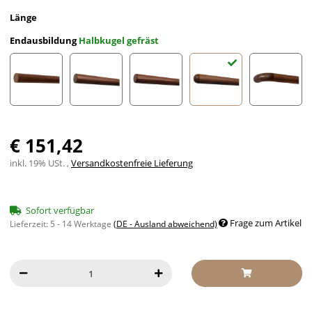
Länge
Endausbildung
Halbkugel gefräst
gekappt (sägerau)
gefast
Radius gefräst
Halbkugel gefräst
Holzkrü
€ 151,42
inkl. 19% USt. ,
Versandkostenfreie Lieferung
Sofort verfügbar
Frage zum Artikel
Lieferzeit:
5 - 14 Werktage
(DE - Ausland abweichend)