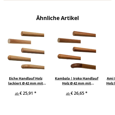
Ähnliche Artikel
Eiche Handlauf Holz
Kambala | Iroko Handlauf
Ami 
lackiert Ø 42 mm mit
Holz Ø 42 mm mit
Holz 
Holzenden ohne
Holzenden ohne Halter
Ed
€ 25,91
*
€ 26,65
*
Handlaufhalter
ab
ab