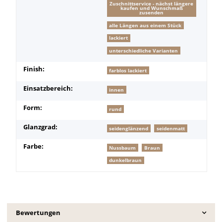
Zuschnittservice - nächst längere
kaufen und Wunschmaß
zusenden
alle Längen aus einem Stück
lackiert
unterschiedliche Varianten
Finish:
farblos lackiert
Einsatzbereich:
innen
Form:
rund
Glanzgrad:
seidenglänzend
seidenmatt
Farbe:
Nussbaum
Braun
dunkelbraun
Bewertungen