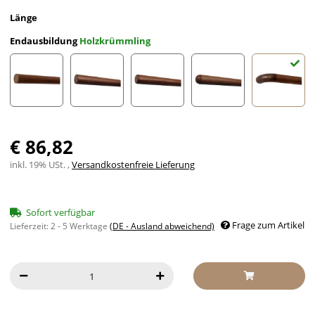
Länge
Endausbildung
Holzkrümmling
gekappt (sägerau)
gefast
Radius gefräst
Halbkugel gefräst
Holzkrü
€ 86,82
inkl. 19% USt. ,
Versandkostenfreie Lieferung
Sofort verfügbar
Frage zum Artikel
Lieferzeit:
2 - 5 Werktage
(DE - Ausland abweichend)