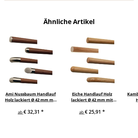
Ähnliche Artikel
Ami Nussbaum Handlauf
Eiche Handlauf Holz
Kamb
Holz lackiert Ø 42 mm mit
lackiert Ø 42 mm mit
Edelstahlenden ohne
Holzenden ohne
Hol
€ 32,31
*
€ 25,91
*
Halter
Handlaufhalter
ab
ab