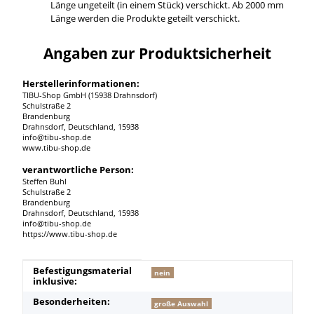
Länge ungeteilt (in einem Stück) verschickt. Ab 2000 mm
Länge werden die Produkte geteilt verschickt.
Angaben zur Produktsicherheit
Herstellerinformationen:
TIBU-Shop GmbH (15938 Drahnsdorf)
Schulstraße 2
Brandenburg
Drahnsdorf, Deutschland, 15938
info@tibu-shop.de
www.tibu-shop.de
verantwortliche Person:
Steffen Buhl
Schulstraße 2
Brandenburg
Drahnsdorf, Deutschland, 15938
info@tibu-shop.de
https://www.tibu-shop.de
Produkteigenschaft
Wert
Befestigungsmaterial
nein
inklusive:
Besonderheiten:
große Auswahl