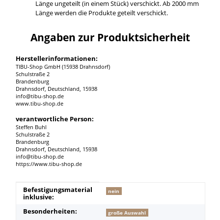
Länge ungeteilt (in einem Stück) verschickt. Ab 2000 mm
Länge werden die Produkte geteilt verschickt.
Angaben zur Produktsicherheit
Herstellerinformationen:
TIBU-Shop GmbH (15938 Drahnsdorf)
Schulstraße 2
Brandenburg
Drahnsdorf, Deutschland, 15938
info@tibu-shop.de
www.tibu-shop.de
verantwortliche Person:
Steffen Buhl
Schulstraße 2
Brandenburg
Drahnsdorf, Deutschland, 15938
info@tibu-shop.de
https://www.tibu-shop.de
Produkteigenschaft
Wert
Befestigungsmaterial
nein
inklusive:
Besonderheiten:
große Auswahl