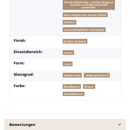
Zuschnittservice - nächst längere
kaufen und Wunschmaß
zusenden
alle Längen aus einem Stück
lackiert
unterschiedliche Varianten
Finish:
farblos lackiert
Einsatzbereich:
innen
Form:
rund
Glanzgrad:
seidenmatt
seidenglänzend
Farbe:
Nussbaum
Braun
dunkelbraun
Bewertungen