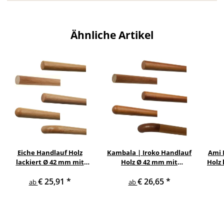
Ähnliche Artikel
Eiche Handlauf Holz
Kambala | Iroko Handlauf
Ami 
lackiert Ø 42 mm mit
Holz Ø 42 mm mit
Holz 
Holzenden ohne
Holzenden ohne Halter
Ed
€ 25,91
*
€ 26,65
*
Handlaufhalter
ab
ab