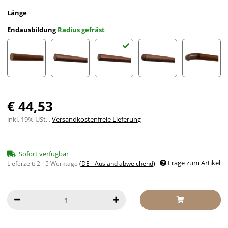
Länge
Endausbildung
Radius gefräst
gekappt (sägerau)
gefast
Radius gefräst
Halbkugel gefräst
Holzkrü
€ 44,53
inkl. 19% USt. ,
Versandkostenfreie Lieferung
Sofort verfügbar
Frage zum Artikel
Lieferzeit:
2 - 5 Werktage
(DE - Ausland abweichend)