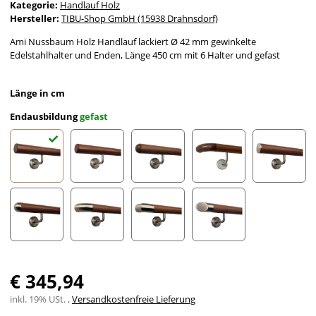
Kategorie:
Handlauf Holz
Hersteller:
TIBU-Shop GmbH (15938 Drahnsdorf)
Ami Nussbaum Holz Handlauf lackiert Ø 42 mm gewinkelte
Edelstahlhalter und Enden, Länge 450 cm mit 6 Halter und gefast
Länge in cm
Endausbildung
gefast
gefast
Radius gefräst
Halbkugel gefräst
Holzkrümmling
leicht g
Halbrunde Edelstahlkappe
Edelstahlbogen
Edelstahlecke
schräges Edelstahlends
€ 345,94
inkl. 19% USt. ,
Versandkostenfreie Lieferung