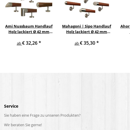
Ami Nussbaum Handlauf
Mahagoni | Sipo Handlauf
Ahor
Holz lackiert Ø 42 mm
Holz lackiert Ø 42 mm
gerade Edelstahlhalter
gewinkelte
Ed
€ 32,26
*
€ 35,30
*
und Enden
Edelstahlhalter und
ab
ab
Enden
Service
Sie haben eine Frage zu unseren Produkten?
Wir beraten Sie gerne!