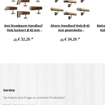
Ami Nussbaum Handlauf
Ahorn Handlauf Holz Ø 42
Maha
Holz lackiert Ø 42 mm
mm gewinkelte
Hol
gerade Edelstahlhalter
Edelstahlhalter und
€ 32,26
*
€ 34,26
*
und Enden
Enden
Ed
ab
ab
Service
Sie haben eine Frage zu unseren Produkten?