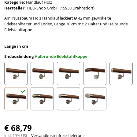
Kategorie:
Handlauf Holz
Hersteller:
TIBU-Shop GmbH (15938 Drahnsdorf)
Ami Nussbaum Holz Handlauf lackiert Ø 42 mm gewinkelte
Edelstahlhalter und Enden, Länge 70 cm mit 2 Halter und Halbrunde
Edelstahlkappe
Länge in cm
Endausbildung
Halbrunde Edelstahlkappe
gefast
Radius gefräst
Halbkugel gefräst
Holzkrümmling
leicht g
Halbrunde Edelstahlkappe
Edelstahlbogen
Edelstahlecke
schräges Edelstahlends
€ 68,79
inkl. 19% USt. ,
Versandkostenfreie Lieferung