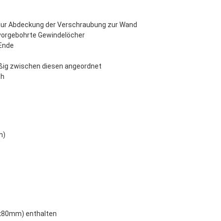
 zur Abdeckung der Verschraubung zur Wand
vorgebohrte Gewindelöcher
 Ende
äßig zwischen diesen angeordnet
ch
n)
5x80mm) enthalten