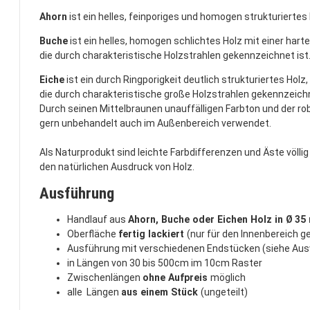
Ahorn
ist ein helles, feinporiges und homogen strukturiertes 
Buche
ist ein helles, homogen schlichtes Holz mit einer hart
die durch charakteristische Holzstrahlen gekennzeichnet ist
Eiche
ist ein durch Ringporigkeit deutlich strukturiertes Holz
die durch charakteristische große Holzstrahlen gekennzeichn
Durch seinen Mittelbraunen unauffälligen Farbton und der ro
gern unbehandelt auch im Außenbereich verwendet.
Als Naturprodukt sind leichte Farbdifferenzen und Äste völli
den natürlichen Ausdruck von Holz.
Ausführung
Handlauf aus
Ahorn, Buche oder Eichen Holz in Ø 3
Oberfläche
fertig lackiert
(nur für den Innenbereich g
Ausführung mit verschiedenen Endstücken (siehe Aus
in Längen von 30 bis 500cm im 10cm Raster
Zwischenlängen
ohne Aufpreis
möglich
alle Längen
aus einem Stück
(ungeteilt)