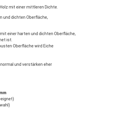
Holz mit einer mittleren Dichte.
en und dichten Oberfläche,
.
, mit einer harten und dichten Oberfläche,
et ist.
busten Oberfläche wird Eiche
g normal und verstärken eher
5 mm
eeignet)
wahl)