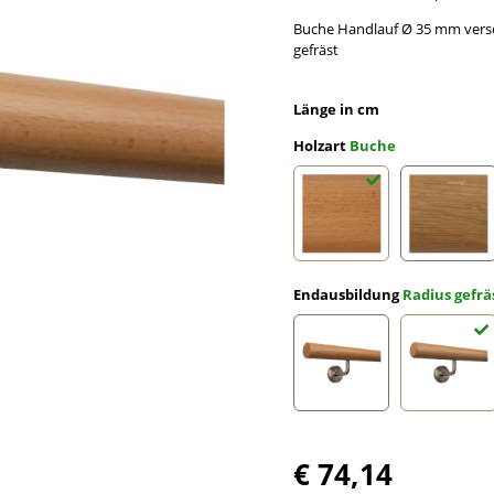
Buche Handlauf Ø 35 mm versc
gefräst
Länge in cm
Holzart
Buche
Buche
Eiche
Endausbildung
Radius gefrä
gefast
Radius 
€ 74,14