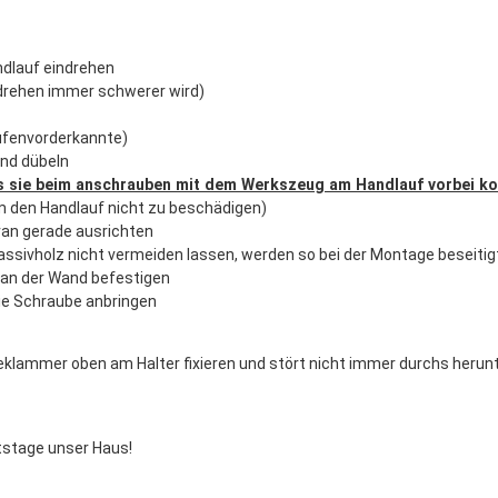
ndlauf eindrehen
ndrehen immer schwerer wird)
ufenvorderkannte)
and dübeln
as sie beim anschrauben mit dem Werkszeug am Handlauf vorbei 
m den Handlauf nicht zu beschädigen)
ran gerade ausrichten
ssivholz nicht vermeiden lassen, werden so bei der Montage beseitig
n an der Wand befestigen
ie Schraube anbringen
eklammer oben am Halter fixieren und stört nicht immer durchs herun
itstage unser Haus!