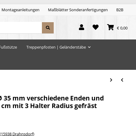
Montageanleitungen
Maßblätter Sonderanfertigungen
B2B
€ 0,00
Fußstütze
Treppenpfosten | Geländerstäbe
Ø 35 mm verschiedene Enden und
 cm mit 3 Halter Radius gefräst
15938 Drahnsdorf)