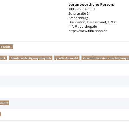
verantwortliche Person:
TIBU-Shop GmbH
Schulstraße 2
Brandenburg
Drahnsdorf, Deutschland, 15938
info@tibu-shop.de
https://www.tibu-shop.de
nd Dübel
tück
Sonderanfertigung möglich
große Auswahl
Zuschnittservice - nächst lä
nmatt