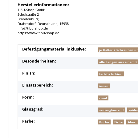
Herstellerinformationen:
TIBU-Shop GmbH
Schulstraße 2
Brandenburg
Drahnsdorf, Deutschland, 15938
info@tibu-shop.de
https://www.tibu-shop.de
Produkteigenschaft
Wert
Befestigungsmaterial inklusive:
je Halter 2 Schrauben u
Besonderheiten:
alle Längen aus einem S
Finish:
farblos lackiert
Einsatzbereich:
innen
Form:
rund
Glanzgrad:
seidenglänzend
seide
Farbe:
Buche
Eiche
Ahorn