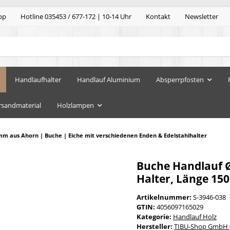
pp
Hotline 035453 / 677-172 | 10-14 Uhr
Kontakt
Newsletter
Handlaufhalter
Handlauf Aluminium
Absperrpfosten
rsandmaterial
Holzlampen
mm aus Ahorn | Buche | Eiche mit verschiedenen Enden & Edelstahlhalter
Buche Handlauf 
Halter, Länge 150
Artikelnummer:
S-3946-038
GTIN:
4056097165029
Kategorie:
Handlauf Holz
Hersteller:
TIBU-Shop GmbH (