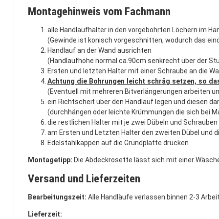
Montagehinweis vom Fachmann
alle Handlaufhalter in den vorgebohrten Löchern im Ha
(Gewinde ist konisch vorgeschnitten, wodurch das ei
Handlauf an der Wand ausrichten
(Handlaufhöhe normal ca.90cm senkrecht über der St
Ersten und letzten Halter mit einer Schraube an die W
Achtung die Bohrungen leicht schräg setzen, so d
(Eventuell mit mehreren Bitverlängerungen arbeiten u
ein Richtscheit über den Handlauf legen und diesen da
(durchhängen oder leichte Krümmungen die sich bei Ma
die restlichen Halter mit je zwei Dübeln und Schraube
am Ersten und Letzten Halter den zweiten Dübel und d
Edelstahlkappen auf die Grundplatte drücken
Montagetipp:
Die Abdeckrosette lässt sich mit einer Wäsch
Versand und Lieferzeiten
Bearbeitungszeit:
Alle Handläufe verlassen binnen 2-3 Arbe
Lieferzeit: