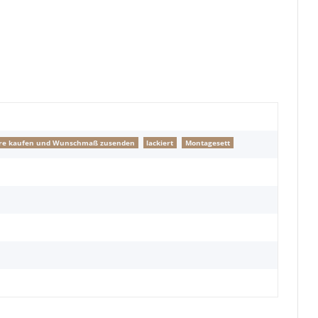
ngere kaufen und Wunschmaß zusenden
lackiert
Montagesett