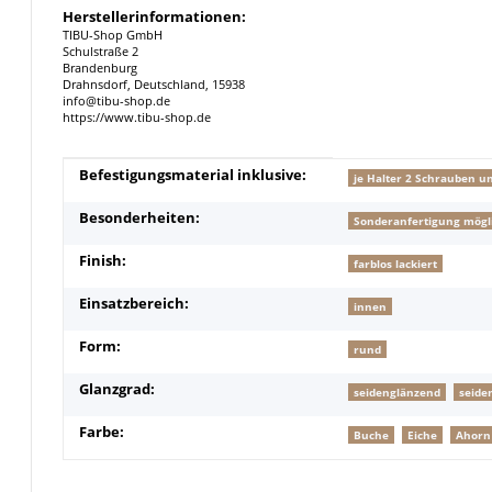
Herstellerinformationen:
TIBU-Shop GmbH
Schulstraße 2
Brandenburg
Drahnsdorf, Deutschland, 15938
info@tibu-shop.de
https://www.tibu-shop.de
Produkteigenschaft
Wert
Befestigungsmaterial inklusive:
je Halter 2 Schrauben u
Besonderheiten:
Sonderanfertigung mögl
Finish:
farblos lackiert
Einsatzbereich:
innen
Form:
rund
Glanzgrad:
seidenglänzend
seide
Farbe:
Buche
Eiche
Ahorn