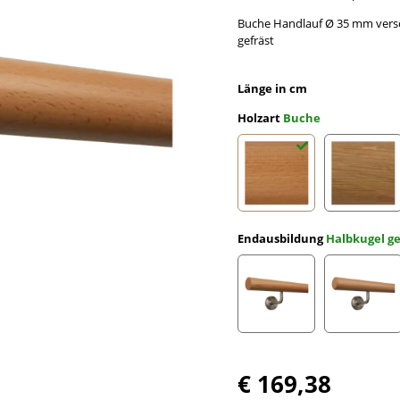
Buche Handlauf Ø 35 mm versc
gefräst
Länge in cm
Holzart
Buche
Buche
Eiche
Endausbildung
Halbkugel ge
gefast
Radius 
€ 169,38