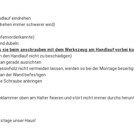
ndlauf eindrehen
ndrehen immer schwerer wird)
ufenvorderkannte)
and dübeln
as sie beim anschrauben mit dem Werkszeug am Handlauf vorbei 
m den Handlauf nicht zu beschädigen)
ran gerade ausrichten
ssivholz nicht vermeiden lassen, werden so bei der Montage beseitig
n an der Wand befestigen
ie Schraube anbringen
eklammer oben am Halter fixieren und stört nicht immer durchs herun
itstage unser Haus!