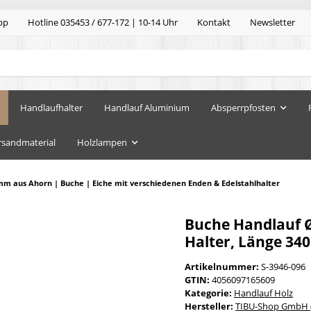
pp
Hotline 035453 / 677-172 | 10-14 Uhr
Kontakt
Newsletter
Handlaufhalter
Handlauf Aluminium
Absperrpfosten
rsandmaterial
Holzlampen
mm aus Ahorn | Buche | Eiche mit verschiedenen Enden & Edelstahlhalter
Buche Handlauf 
Halter, Länge 340
Artikelnummer:
S-3946-096
GTIN:
4056097165609
Kategorie:
Handlauf Holz
Hersteller:
TIBU-Shop GmbH (