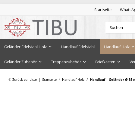
Startseite
WhatsA
Geländer Edelstahl Holz
Handlauf Edelstahl
Handlauf Holz
Geländer Zubehör
Treppenzubehör
Briefkästen
Ve
Zurück zur Liste
Startseite
Handlauf Holz
Handlauf | Geländer Ø 35 