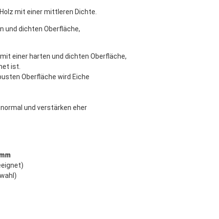
Holz mit einer mittleren Dichte.
en und dichten Oberfläche,
.
, mit einer harten und dichten Oberfläche,
et ist.
busten Oberfläche wird Eiche
g normal und verstärken eher
5 mm
eeignet)
wahl)