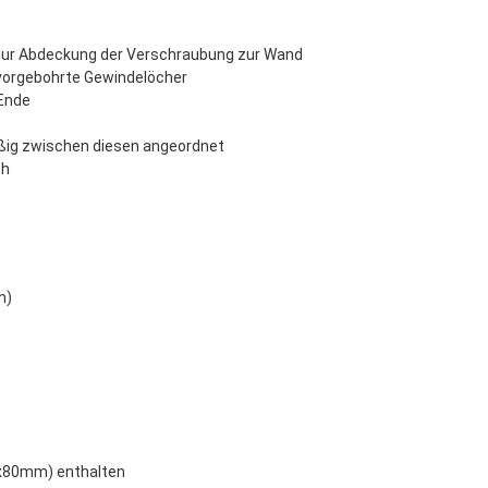
 zur Abdeckung der Verschraubung zur Wand
vorgebohrte Gewindelöcher
 Ende
äßig zwischen diesen angeordnet
ch
n)
5x80mm) enthalten