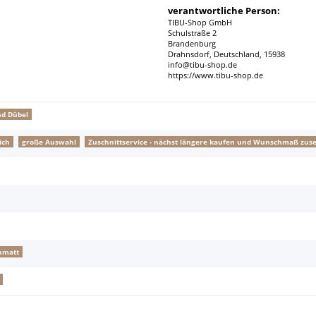
verantwortliche Person:
TIBU-Shop GmbH
Schulstraße 2
Brandenburg
Drahnsdorf, Deutschland, 15938
info@tibu-shop.de
https://www.tibu-shop.de
nd Dübel
ich
große Auswahl
Zuschnittservice - nächst längere kaufen und Wunschmaß zus
nmatt