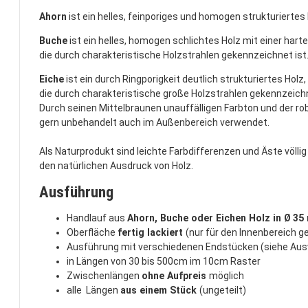
Ahorn
ist ein helles, feinporiges und homogen strukturiertes 
Buche
ist ein helles, homogen schlichtes Holz mit einer hart
die durch charakteristische Holzstrahlen gekennzeichnet ist
Eiche
ist ein durch Ringporigkeit deutlich strukturiertes Holz
die durch charakteristische große Holzstrahlen gekennzeichn
Durch seinen Mittelbraunen unauffälligen Farbton und der ro
gern unbehandelt auch im Außenbereich verwendet.
Als Naturprodukt sind leichte Farbdifferenzen und Äste völli
den natürlichen Ausdruck von Holz.
Ausführung
Handlauf aus
Ahorn, Buche oder Eichen Holz in Ø 3
Oberfläche
fertig lackiert
(nur für den Innenbereich g
Ausführung mit verschiedenen Endstücken (siehe Aus
in Längen von 30 bis 500cm im 10cm Raster
Zwischenlängen
ohne Aufpreis
möglich
alle Längen
aus einem Stück
(ungeteilt)