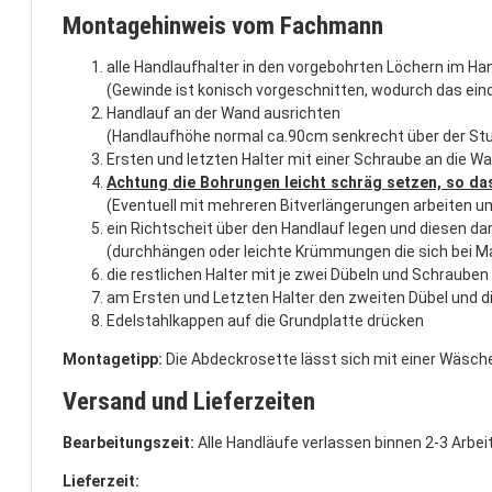
Montagehinweis vom Fachmann
alle Handlaufhalter in den vorgebohrten Löchern im Ha
(Gewinde ist konisch vorgeschnitten, wodurch das ei
Handlauf an der Wand ausrichten
(Handlaufhöhe normal ca.90cm senkrecht über der St
Ersten und letzten Halter mit einer Schraube an die W
Achtung die Bohrungen leicht schräg setzen, so d
(Eventuell mit mehreren Bitverlängerungen arbeiten u
ein Richtscheit über den Handlauf legen und diesen da
(durchhängen oder leichte Krümmungen die sich bei Ma
die restlichen Halter mit je zwei Dübeln und Schraube
am Ersten und Letzten Halter den zweiten Dübel und d
Edelstahlkappen auf die Grundplatte drücken
Montagetipp:
Die Abdeckrosette lässt sich mit einer Wäsch
Versand und Lieferzeiten
Bearbeitungszeit:
Alle Handläufe verlassen binnen 2-3 Arbe
Lieferzeit: