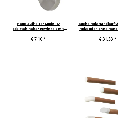
Handlaufhalter Modell D
Buche Holz Handlauf 
Edelstahlhalter gewinkelt mit
Holzenden ohne Handl
Halteplatte
Länge 50 cm und Halbku
€ 7,10
*
€ 31,33
*