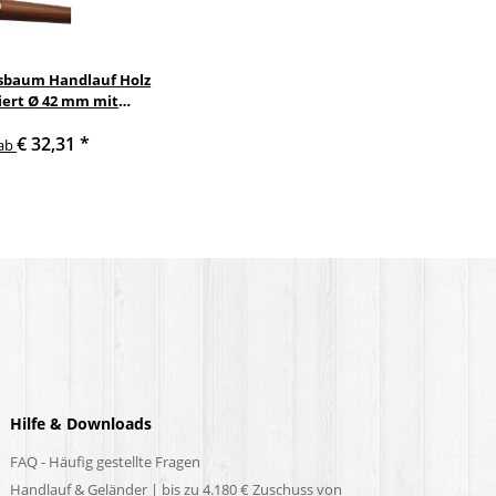
sbaum Handlauf Holz
iert Ø 42 mm mit
hlenden ohne Halter
€ 32,31
*
ab
Hilfe & Downloads
FAQ - Häufig gestellte Fragen
Handlauf & Geländer | bis zu 4.180 € Zuschuss von