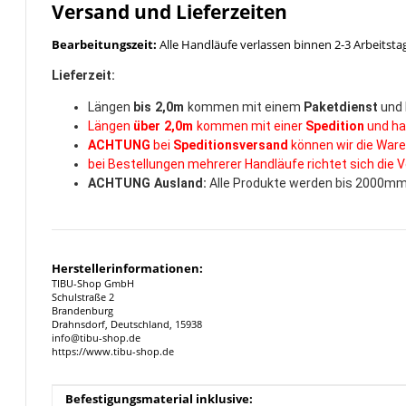
Versand und Lieferzeiten
Bearbeitungszeit:
Alle Handläufe verlassen binnen 2-3 Arbeitsta
Lieferzeit:
Längen
bis 2,0m
kommen mit einem
Paketdienst
und 
Längen
über 2,0m
kommen mit einer
Spedition
und ha
ACHTUNG
bei
Speditionsversand
können wir die Ware
bei Bestellungen mehrerer Handläufe richtet sich die
ACHTUNG Ausland:
Alle Produkte werden bis 2000mm 
Herstellerinformationen:
TIBU-Shop GmbH
Schulstraße 2
Brandenburg
Drahnsdorf, Deutschland, 15938
info@tibu-shop.de
https://www.tibu-shop.de
Produkteigenschaft
Wert
Befestigungsmaterial inklusive: