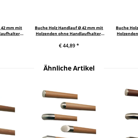
Ø 42 mm mit
Buche Holz Handlauf Ø 42 mm mit
Buche Holz
aufhalter,
Holzenden ohne Handlaufhalter,
Holzenden
gel gefräst
Länge 110 cm und Halbkugel gefräst
Länge 330 c
€ 44,89
*
Ähnliche Artikel