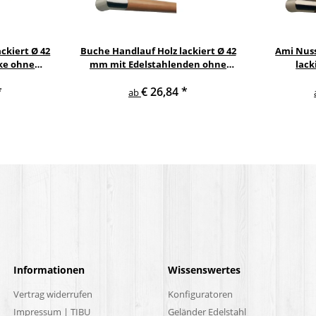
ckiert Ø 42
Buche Handlauf Holz lackiert Ø 42
Ami Nus
ke ohne
mm mit Edelstahlenden ohne
lack
er
Handlaufhalter
Edelsta
*
€ 26,84
*
ab
Informationen
Wissenswertes
Vertrag widerrufen
Konfiguratoren
Impressum | TIBU
Geländer Edelstahl