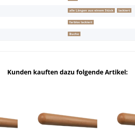
alle Längen aus einem Stück
lackiert
farblos lackiert
Buche
Kunden kauften dazu folgende Artikel: