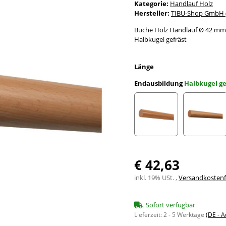
Kategorie:
Handlauf Holz
Hersteller:
TIBU-Shop GmbH (
Buche Holz Handlauf Ø 42 mm
Halbkugel gefräst
Länge
Endausbildung
Halbkugel ge
gekappt (sägerau)
gefast
€ 42,63
inkl. 19% USt. ,
Versandkostenfr
Sofort verfügbar
Lieferzeit:
2 - 5 Werktage
(DE - 