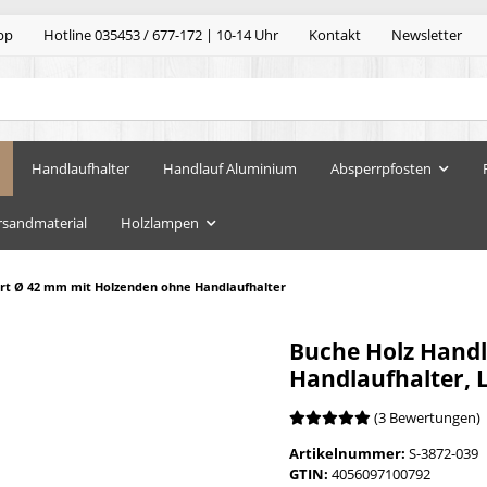
pp
Hotline 035453 / 677-172 | 10-14 Uhr
Kontakt
Newsletter
Handlaufhalter
Handlauf Aluminium
Absperrpfosten
rsandmaterial
Holzlampen
ert Ø 42 mm mit Holzenden ohne Handlaufhalter
Buche Holz Hand
Handlaufhalter, 
(3 Bewertungen)
Artikelnummer:
S-3872-039
GTIN:
4056097100792