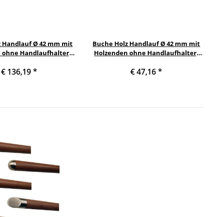
 Handlauf Ø 42 mm mit
Buche Holz Handlauf Ø 42 mm mit
 ohne Handlaufhalter,
Holzenden ohne Handlaufhalter,
m und Halbkugel gefräst
Länge 120 cm und Halbkugel gefräst
€ 136,19
*
€ 47,16
*