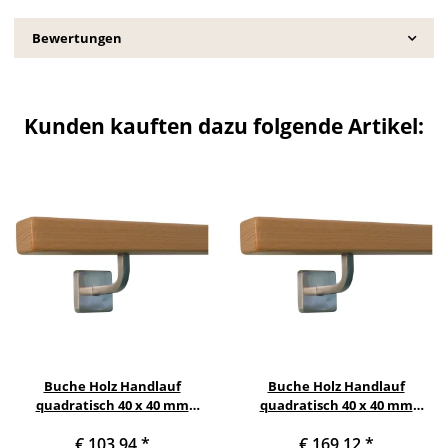
Bewertungen
Kunden kauften dazu folgende Artikel:
Buche Holz Handlauf
Buche Holz Handlauf
quadratisch 40 x 40 mm
quadratisch 40 x 40 mm
gewinkelte Halter, Länge 160
gewinkelte Halter, Länge 230
€ 103,94
*
€ 169,12
*
cm mit 3 Halter
cm mit 3 Halter