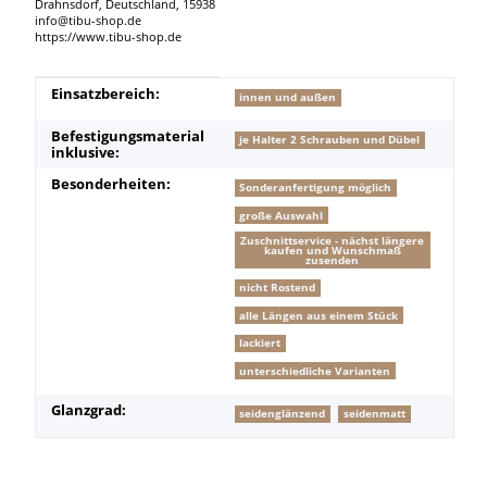
Drahnsdorf, Deutschland, 15938
info@tibu-shop.de
https://www.tibu-shop.de
Produkteigenschaft
Wert
Einsatzbereich:
innen und außen
Befestigungsmaterial
je Halter 2 Schrauben und Dübel
inklusive:
Besonderheiten:
Sonderanfertigung möglich
große Auswahl
Zuschnittservice - nächst längere
kaufen und Wunschmaß
zusenden
nicht Rostend
alle Längen aus einem Stück
lackiert
unterschiedliche Varianten
Glanzgrad:
seidenglänzend
seidenmatt