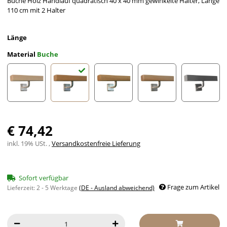
Buche Holz Handlauf quadratisch 40 x 40 mm gewinkelte Halter, Länge
110 cm mit 2 Halter
Länge
Material
Buche
Ahorn
Buche
Eiche
Esche
Edelstah
€ 74,42
inkl. 19% USt. ,
Versandkostenfreie Lieferung
Sofort verfügbar
Frage zum Artikel
Lieferzeit:
2 - 5 Werktage
(DE - Ausland abweichend)