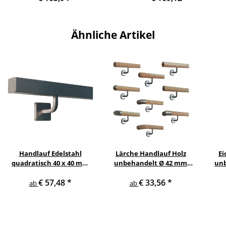
Ähnliche Artikel
Handlauf Edelstahl
Lärche Handlauf Holz
Ei
quadratisch 40 x 40 mm
unbehandelt Ø 42 mm
unb
gewinkelte quadratische
gewinkelte
€ 57,48
*
€ 33,56
*
Edelstahlhalter
Edelstahlhalter und
Ed
ab
ab
Enden