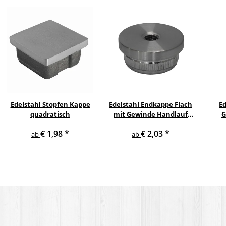
Edelstahl Stopfen Kappe
Edelstahl Endkappe Flach
E
quadratisch
mit Gewinde Handlauf
G
Geländer
€ 1,98
*
€ 2,03
*
ab
ab