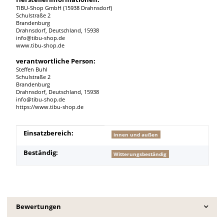
TIBU-Shop GmbH (15938 Drahnsdorf)
Schulstraße 2
Brandenburg
Drahnsdorf, Deutschland, 15938
info@tibu-shop.de
www.tibu-shop.de
verantwortliche Person:
Steffen Buhl
Schulstraße 2
Brandenburg
Drahnsdorf, Deutschland, 15938
info@tibu-shop.de
https://www.tibu-shop.de
Produkteigenschaft
Wert
Einsatzbereich:
innen und außen
Beständig:
Witterungsbeständig
Bewertungen