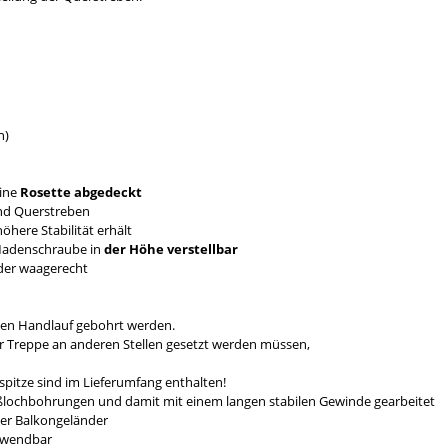
n)
eine
Rosette abgedeckt
nd Querstreben
here Stabilität erhält
 Madenschraube in
der Höhe verstellbar
nder waagerecht
n!
den Handlauf gebohrt werden.
er Treppe an anderen Stellen gesetzt werden müssen,
pitze sind im Lieferumfang enthalten!
eßlochbohrungen und damit mit einem langen stabilen Gewinde gearbeitet
der Balkongeländer
erwendbar