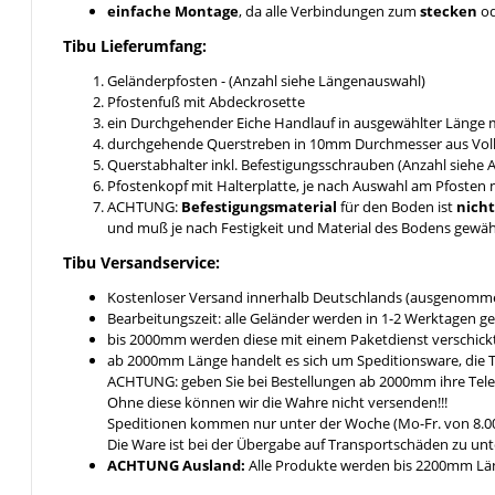
einfache Montage
, da alle Verbindungen zum
stecken
o
Tibu Lieferumfang:
Geländerpfosten - (Anzahl siehe Längenauswahl)
Pfostenfuß mit Abdeckrosette
ein Durchgehender Eiche Handlauf in ausgewählter Länge
durchgehende Querstreben in 10mm Durchmesser aus Voll
Querstabhalter inkl. Befestigungsschrauben (Anzahl siehe
Pfostenkopf mit Halterplatte, je nach Auswahl am Pfosten 
ACHTUNG:
Befestigungsmaterial
für den Boden ist
nich
und muß je nach Festigkeit und Material des Bodens gewä
Tibu Versandservice:
Kostenloser Versand innerhalb Deutschlands (ausgenomme
Bearbeitungszeit: alle Geländer werden in 1-2 Werktagen ge
bis 2000mm werden diese mit einem Paketdienst verschickt 
ab 2000mm Länge handelt es sich um Speditionsware, die T
ACHTUNG: geben Sie bei Bestellungen ab 2000mm ihre Tel
Ohne diese können wir die Wahre nicht versenden!!!
Speditionen kommen nur unter der Woche (Mo-Fr. von 8.00
Die Ware ist bei der Übergabe auf Transportschäden zu unt
ACHTUNG Ausland:
Alle Produkte werden bis 2200mm Läng