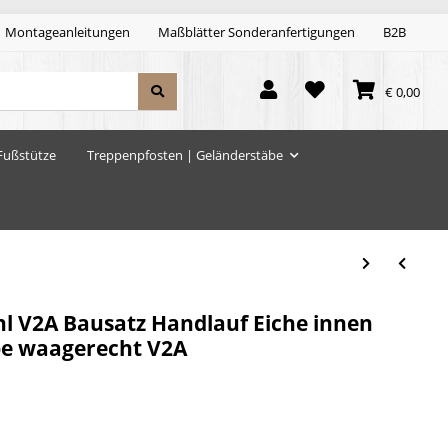
Montageanleitungen
Maßblätter Sonderanfertigungen
B2B
€ 0,00
Fußstütze
Treppenpfosten | Geländerstäbe
hl V2A Bausatz Handlauf Eiche innen
be waagerecht V2A