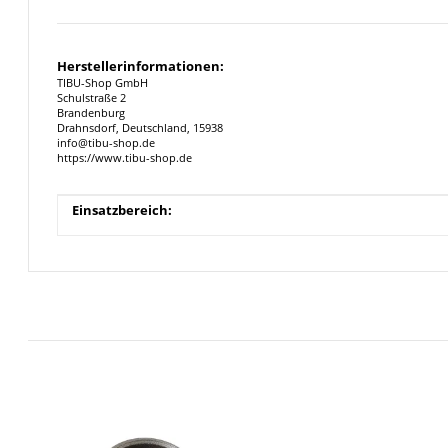
Herstellerinformationen:
TIBU-Shop GmbH
Schulstraße 2
Brandenburg
Drahnsdorf, Deutschland, 15938
info@tibu-shop.de
https://www.tibu-shop.de
Produkteigenschaft
Wert
Einsatzbereich: