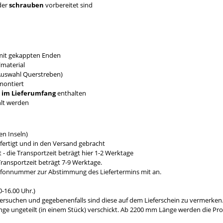
der
schrauben
vorbereitet sind
 mit gekappten Enden
material
 Auswahl Querstreben)
montiert
t im Lieferumfang
enthalten
hlt werden
n Inseln)
fertigt und in den Versand gebracht
- die Transportzeit beträgt hier 1-2 Werktage
ransportzeit beträgt 7-9 Werktage.
efonnummer zur Abstimmung des Liefertermins mit an.
-16.00 Uhr.)
ersuchen und gegebenenfalls sind diese auf dem Lieferschein zu vermerken
e ungeteilt (in einem Stück) verschickt. Ab 2200 mm Länge werden die Prod