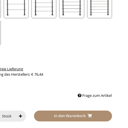
trebe
mit 2 Streben
mit 3 Streben
mit 4 Streben
mit 5 Streben
Streben
eie Lieferung
g des Herstellers
:
€ 76,44
Frage zum Artikel
In den Warenkorb
Stück