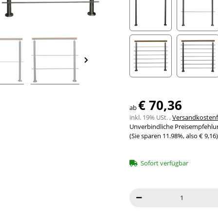
ohne Streben
mit 1 S
mit 6 Streben
mit 7 
€ 70,36
ab
inkl. 19% USt. ,
Versandkostenfr
Unverbindliche Preisempfehlun
(Sie sparen
11.98%
, also
€ 9,16
)
Sofort verfügbar