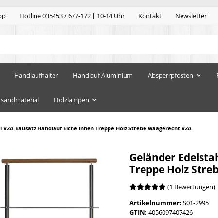
pp
Hotline 035453 / 677-172 | 10-14 Uhr
Kontakt
Newsletter
Handlaufhalter
Handlauf Aluminium
Absperrpfosten
rsandmaterial
Holzlampen
l V2A Bausatz Handlauf Eiche innen Treppe Holz Strebe waagerecht V2A
Geländer Edelsta
Treppe Holz Stre
(1 Bewertungen)
Artikelnummer:
S01-2995
GTIN:
4056097407426