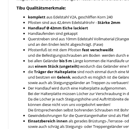
Tibu Qualitätsmerkmale:
komplett
aus Edelstahl V2A, geschliffen Korn 240
Pfosten sind aus 42,4mm Edelstahlrohr -
Stärke 2mm
Handlauf Ø 42mm Eiche lackiert
Handlaufenden sind gekappt
Querstreben sind aus 10mm Edelstahl Vollmaterial (Stange
und an den Enden leicht abgeschrägt. (Fase)
Pfostenfuß ist mit dem Pfosten
fest verschweißt
und die Befestigungsschrauben am Boden werden durch 
bei allen Geländer
bis 5 m
Länge kommen die Handläufe u
aus
einem Stück (ungeteilt)
wodurch das Geländer eine hö
die
Träger der Halteplatte
sind noch einmal durch eine
und besitzen ein
Gelenk
, wodurch es möglich ist die Gelä
sowie auch als Steigungsgeländer an Treppen zu verbaue
Der Handlauf wird durch eine Halterplatte aufgenommen.
Bei der Halterplatte müssen Löcher zur Verschraubung in 
Da die Löcher je nach Steigungshöhe und Auftrittsbreite d
können diese nicht von uns vorgebohrt werden!
Die Entsprechenden selbst bohrenden Schrauben mit Bohrs
Gewindebohrungen für die Querstangenhalter sind als Fli
Einsatzbereich innen
als gerades Brüstungs-,Terrasse- o
sowie auch schräg als Steigungs- oder Treppengeländer v