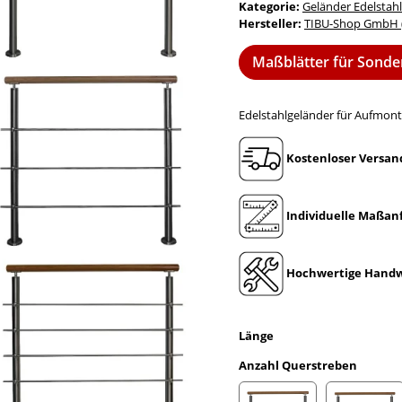
Kategorie:
Geländer Edelstahl
Hersteller:
TIBU-Shop GmbH (
Maßblätter für Sond
Edelstahlgeländer für Aufmont
Kostenloser Versan
Individuelle Maßan
Hochwertige Handw
Länge
Anzahl Querstreben