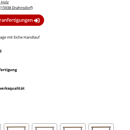
 Holz
15938 Drahnsdorf)
eranfertigungen

age mit Eiche Handlauf
d
fertigung
erksqualität