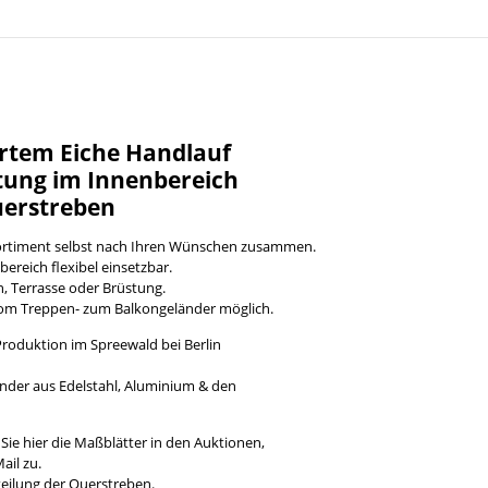
ertem Eiche Handlauf
stung im Innenbereich
Querstreben
Sortiment selbst nach Ihren Wünschen zusammen.
ereich flexibel einsetzbar.
, Terrasse oder Brüstung.
vom Treppen- zum Balkongeländer möglich.
Produktion im Spreewald bei Berlin
änder aus Edelstahl, Aluminium & den
ie hier die Maßblätter in den Auktionen,
ail zu.
teilung der Querstreben.