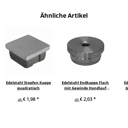
Ähnliche Artikel
Edelstahl Stopfen Kappe
Edelstahl Endkappe Flach
E
quadratisch
mit Gewinde Handlauf
G
Geländer
€ 1,98
*
€ 2,03
*
ab
ab