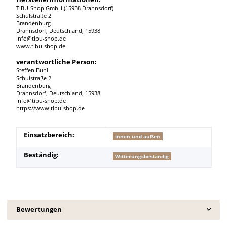
TIBU-Shop GmbH (15938 Drahnsdorf)
Schulstraße 2
Brandenburg
Drahnsdorf, Deutschland, 15938
info@tibu-shop.de
www.tibu-shop.de
verantwortliche Person:
Steffen Buhl
Schulstraße 2
Brandenburg
Drahnsdorf, Deutschland, 15938
info@tibu-shop.de
https://www.tibu-shop.de
Produkteigenschaft
Wert
Einsatzbereich:
innen und außen
Beständig:
Witterungsbeständig
Bewertungen