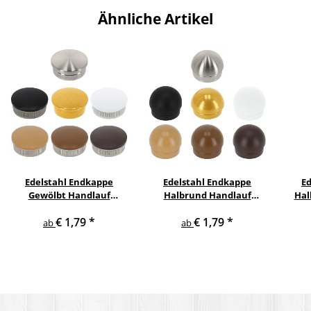
Ähnliche Artikel
Edelstahl Endkappe
Edelstahl Endkappe
E
Gewölbt Handlauf
Halbrund Handlauf
Hal
Geländer
Geländer
H
€ 1,79
*
€ 1,79
*
ab
ab