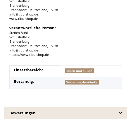
Schulstraße 2
Brandenburg
Drahnsdorf, Deutschland, 15938
info@tibu-shop.de
www.tibu-shop.de
verantwortliche Person:
Steffen Buhl
Schulstraße 2
Brandenburg
Drahnsdorf, Deutschland, 15938
info@tibu-shop.de
https://www.tibu-shop.de
Produkteigenschaft
Wert
Einsatzbereich:
innen und außen
Beständig:
Witterungsbeständig
Bewertungen