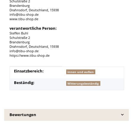
Schulstraße 2
Brandenburg
Drahnsdorf, Deutschland, 15938
info@tibu-shop.de
www.tibu-shop.de
verantwortliche Person:
Steffen Buhl
Schulstraße 2
Brandenburg
Drahnsdorf, Deutschland, 15938
info@tibu-shop.de
https://www.tibu-shop.de
Produkteigenschaft
Wert
Einsatzbereich:
innen und außen
Beständig:
Witterungsbeständig
Bewertungen