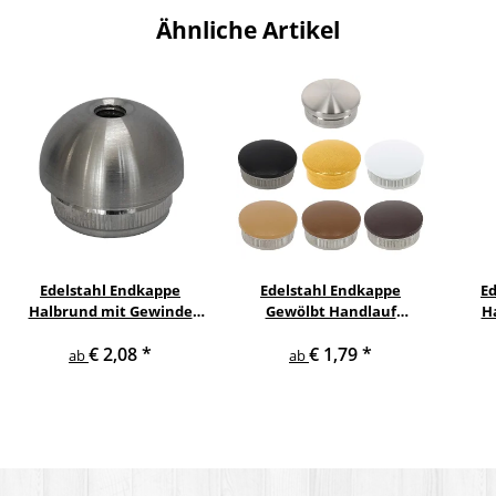
Ähnliche Artikel
Edelstahl Endkappe
Edelstahl Endkappe
E
Halbrund mit Gewinde
Gewölbt Handlauf
H
Handlauf Geländer
Geländer
€ 2,08
*
€ 1,79
*
ab
ab