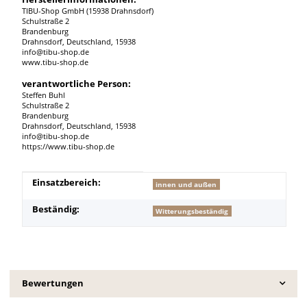
TIBU-Shop GmbH (15938 Drahnsdorf)
Schulstraße 2
Brandenburg
Drahnsdorf, Deutschland, 15938
info@tibu-shop.de
www.tibu-shop.de
verantwortliche Person:
Steffen Buhl
Schulstraße 2
Brandenburg
Drahnsdorf, Deutschland, 15938
info@tibu-shop.de
https://www.tibu-shop.de
Produkteigenschaft
Wert
Einsatzbereich:
innen und außen
Beständig:
Witterungsbeständig
Bewertungen