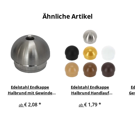
Ähnliche Artikel
Edelstahl Endkappe
Edelstahl Endkappe
E
Halbrund mit Gewinde
Halbrund Handlauf
Ge
Handlauf Geländer
Geländer
H
€ 2,08
*
€ 1,79
*
ab
ab