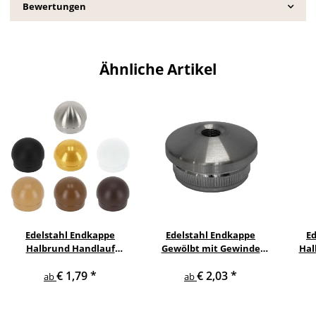
Bewertungen
Ähnliche Artikel
Edelstahl Endkappe
Edelstahl Endkappe
E
Halbrund Handlauf
Gewölbt mit Gewinde
Hal
Geländer
Handlauf Geländer
H
€ 1,79
*
€ 2,03
*
ab
ab