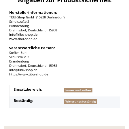
Herstellerinformationen:
TIBU-Shop GmbH (15938 Drahnsdorf)
Schulstraße 2
Brandenburg
Drahnsdorf, Deutschland, 15938
info@tibu-shop.de
www.tibu-shop.de
verantwortliche Person:
Steffen Buhl
Schulstraße 2
Brandenburg
Drahnsdorf, Deutschland, 15938
info@tibu-shop.de
https://www.tibu-shop.de
Produkteigenschaft
Wert
Einsatzbereich:
innen und außen
Beständig:
Witterungsbeständig