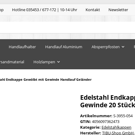
pp
Hotline 035453 / 677-172 | 10-14 Uhr
Kontakt
Newsletter
Handlaufhalter
Handlauf Aluminium
Absperrpfosten
rsandmaterial
Holzlampen
tahl Endkappe Gewölbt mit Gewinde Handlauf Geländer
Edelstahl Endkap
Gewinde 20 Stück
Artikelnummer:
S-3955-054
GTIN:
4056097362473
Kategorie:
Edelstahlkappen
Hersteller:
TIBU-Shop GmbH (