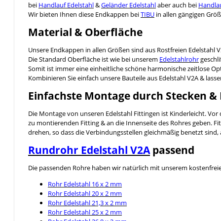
bei
Handlauf Edelstahl
&
Geländer Edelstahl
aber auch bei
Handlau
Wir bieten Ihnen diese Endkappen bei
TIBU
in allen gängigen Größ
Material & Oberfläche
Unsere Endkappen in allen Größen sind aus Rostfreien Edelstahl V
Die Standard Oberfläche ist wie bei unserem
Edelstahlrohr
geschli
Somit ist immer eine einheitliche schöne harmonische zeitlose Opt
Kombinieren Sie einfach unsere Bauteile aus Edelstahl V2A & lassen 
Einfachste Montage durch Stecken &
Die Montage von unseren Edelstahl Fittingen ist Kinderleicht. Vo
zu montierenden Fitting & an die Innenseite des Rohres geben. Fitt
drehen, so dass die Verbindungsstellen gleichmäßig benetzt sind, 
Rundrohr Edelstahl V2A
passend
Die passenden Rohre haben wir natürlich mit unserem kostenfreien 
Rohr Edelstahl 16 x 2 mm
Rohr Edelstahl 20 x 2 mm
Rohr Edelstahl 21,3 x 2 mm
Rohr Edelstahl 25 x 2 mm