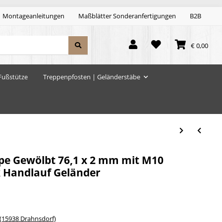
Montageanleitungen
Maßblätter Sonderanfertigungen
B2B
€ 0,00
Fußstütze
Treppenpfosten | Geländerstäbe
pe Gewölbt 76,1 x 2 mm mit M10
 Handlauf Geländer
15938 Drahnsdorf)