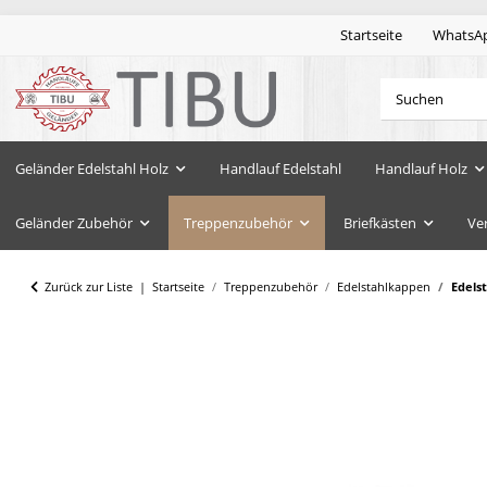
Startseite
WhatsA
Geländer Edelstahl Holz
Handlauf Edelstahl
Handlauf Holz
Geländer Zubehör
Treppenzubehör
Briefkästen
Ve
Zurück zur Liste
Startseite
Treppenzubehör
Edelstahlkappen
Edels