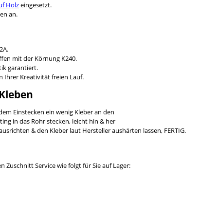
f Holz
eingesetzt.
en an.
2A.
ffen mit der Körnung K240.
ik garantiert.
Ihrer Kreativität freien Lauf.
 Kleben
r dem Einstecken ein wenig Kleber an den
ing in das Rohr stecken, leicht hin & her
ausrichten & den Kleber laut Hersteller aushärten lassen, FERTIG.
Zuschnitt Service wie folgt für Sie auf Lager: