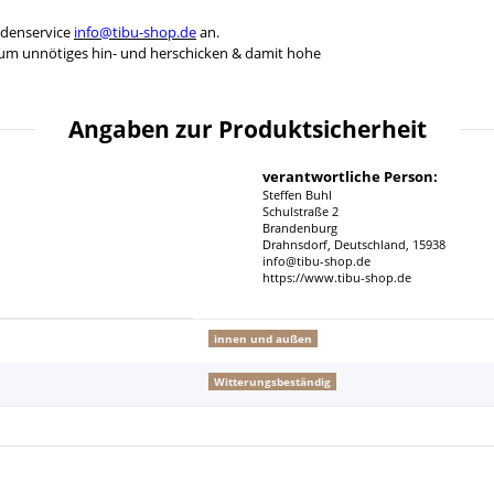
ndenservice
info@tibu-shop.de
an.
 um unnötiges hin- und herschicken & damit hohe
Angaben zur Produktsicherheit
verantwortliche Person:
Steffen Buhl
Schulstraße 2
Brandenburg
Drahnsdorf, Deutschland, 15938
info@tibu-shop.de
https://www.tibu-shop.de
innen und außen
Witterungsbeständig