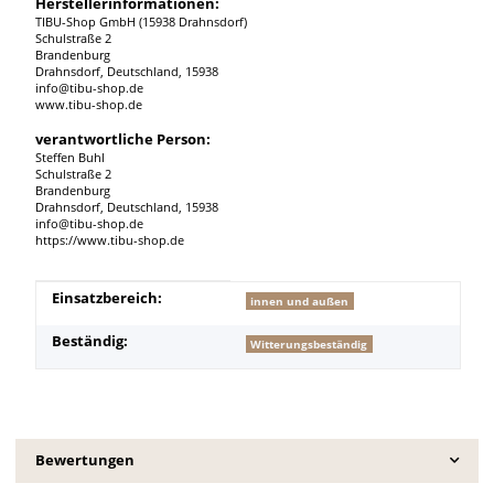
Herstellerinformationen:
TIBU-Shop GmbH (15938 Drahnsdorf)
Schulstraße 2
Brandenburg
Drahnsdorf, Deutschland, 15938
info@tibu-shop.de
www.tibu-shop.de
verantwortliche Person:
Steffen Buhl
Schulstraße 2
Brandenburg
Drahnsdorf, Deutschland, 15938
info@tibu-shop.de
https://www.tibu-shop.de
Produkteigenschaft
Wert
Einsatzbereich:
innen und außen
Beständig:
Witterungsbeständig
Bewertungen