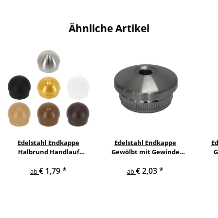
Ähnliche Artikel
Edelstahl Endkappe
Edelstahl Endkappe
E
Halbrund Handlauf
Gewölbt mit Gewinde
G
Geländer
Handlauf Geländer
€ 1,79
*
€ 2,03
*
ab
ab