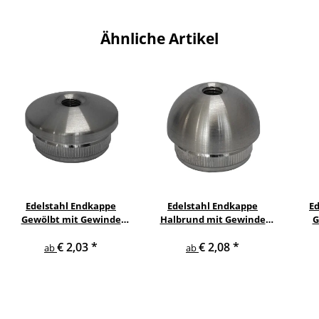
Ähnliche Artikel
Edelstahl Endkappe
Edelstahl Endkappe
E
Gewölbt mit Gewinde
Halbrund mit Gewinde
G
Handlauf Geländer
Handlauf Geländer
€ 2,03
*
€ 2,08
*
ab
ab