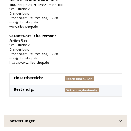
TIBU-Shop GmbH (15938 Drahnsdorf)
Schulstraße 2
Brandenburg
Drahnsdorf, Deutschland, 15938
info@tibu-shop.de
www.tibu-shop.de
verantwortliche Person:
Steffen Buhl
Schulstraße 2
Brandenburg
Drahnsdorf, Deutschland, 15938
info@tibu-shop.de
https://www.tibu-shop.de
Produkteigenschaft
Wert
Einsatzbereich:
innen und außen
Beständig:
Witterungsbeständig
Bewertungen