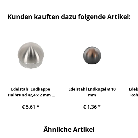
Kunden kauften dazu folgende Artikel:
Edelstahl Endkappe
Edelstahl Endkugel Ø 10
Edel
Halbrund 42,4 x 2 mm 2
mm
Roh
Stück Handlauf Geländer
Gele
€ 5,61
*
€ 1,36
*
mit
Ähnliche Artikel