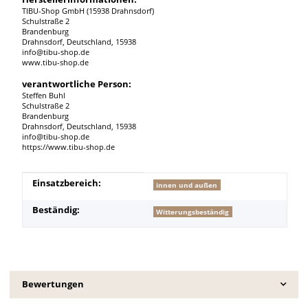
TIBU-Shop GmbH (15938 Drahnsdorf)
Schulstraße 2
Brandenburg
Drahnsdorf, Deutschland, 15938
info@tibu-shop.de
www.tibu-shop.de
verantwortliche Person:
Steffen Buhl
Schulstraße 2
Brandenburg
Drahnsdorf, Deutschland, 15938
info@tibu-shop.de
https://www.tibu-shop.de
Produkteigenschaft
Wert
Einsatzbereich:
innen und außen
Beständig:
Witterungsbeständig
Bewertungen