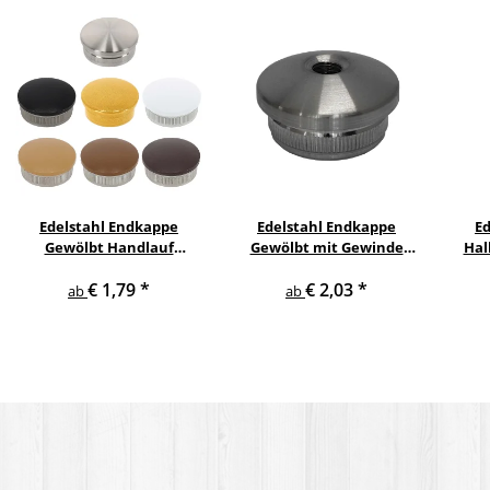
Edelstahl Endkappe
Edelstahl Endkappe
E
Gewölbt Handlauf
Gewölbt mit Gewinde
Hal
Geländer
Handlauf Geländer
H
€ 1,79
*
€ 2,03
*
ab
ab