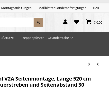
Montageanleitungen
Maßblätter Sonderanfertigungen
B2B
€ 0,00
Fußstütze
Treppenpfosten | Geländerstäbe
hl V2A Seitenmontage, Länge 520 cm
 Querstreben und Seitenabstand 30