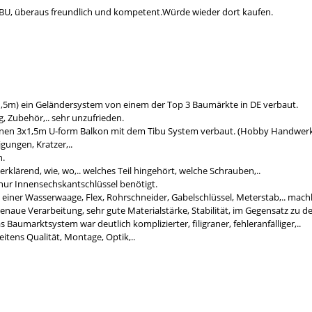
BU, überaus freundlich und kompetent.Würde wieder dort kaufen.
,5m) ein Geländersystem von einem der Top 3 Baumärkte in DE verbaut.
, Zubehör,.. sehr unzufrieden.
einen 3x1,5m U-form Balkon mit dem Tibu System verbaut. (Hobby Handwerk
ungen, Kratzer,..
n.
erklärend, wie, wo,.. welches Teil hingehört, welche Schrauben,..
nur Innensechskantschlüssel benötigt.
 einer Wasserwaage, Flex, Rohrschneider, Gabelschlüssel, Meterstab,.. mach
sgenaue Verarbeitung, sehr gute Materialstärke, Stabilität, im Gegensatz zu 
Baumarktsystem war deutlich komplizierter, filigraner, fehleranfälliger,..
itens Qualität, Montage, Optik,..