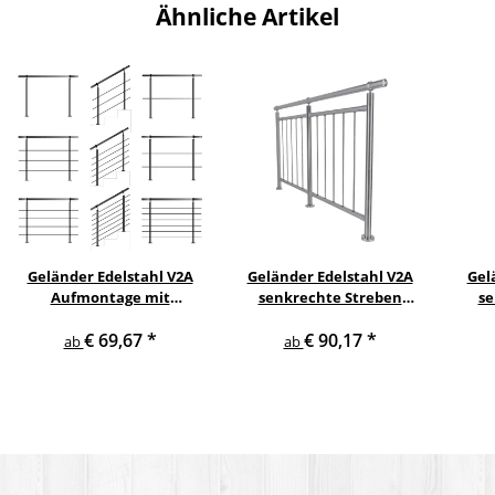
Ähnliche Artikel
Geländer Edelstahl V2A
Geländer Edelstahl V2A
Gel
Aufmontage mit
senkrechte Streben
se
waagerechten
Aufmontage
s
€ 69,67
*
€ 90,17
*
Querstreben
ab
ab