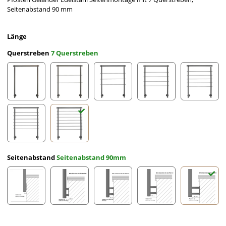
Seitenabstand 90 mm
Länge
Querstreben
7 Querstreben
ohne Querstreben
2 Querstreben
3 Querstreben
4 Querstreben
5 Querst
6 Querstreben
7 Querstreben
Seitenabstand
Seitenabstand 90mm
Seitenabstand 10mm
Seitenabstand 30mm
Seitenabstand 50mm
Seitenabstand 70mm
Seitena