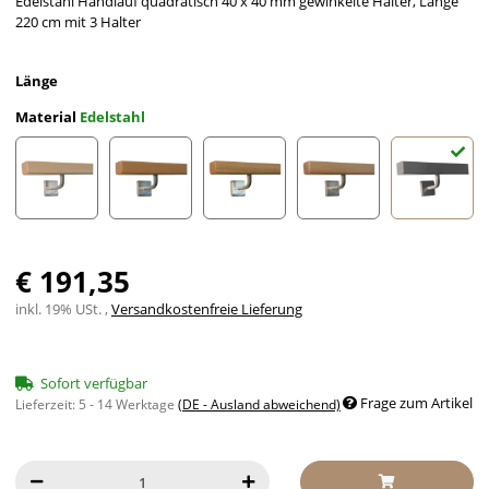
Edelstahl Handlauf quadratisch 40 x 40 mm gewinkelte Halter, Länge
220 cm mit 3 Halter
Länge
Material
Edelstahl
Ahorn
Buche
Eiche
Esche
Edelstah
€ 191,35
inkl. 19% USt. ,
Versandkostenfreie Lieferung
Sofort verfügbar
Frage zum Artikel
Lieferzeit:
5 - 14 Werktage
(DE - Ausland abweichend)