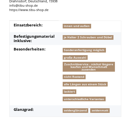
Drahnsdorf, Deutschland, 15938
info@tibu-shop.de
https://www.tibu-shop.de
Produkteigenschaft
Wert
Einsatzbereich:
innen und außen
Befestigungsmaterial
je Halter 2 Schrauben und Dübel
inklusive:
Besonderheiten:
Sonderanfertigung möglich
große Auswahl
Zuschnittservice - nächst längere
kaufen und Wunschmaß
zusenden
nicht Rostend
alle Längen aus einem Stück
lackiert
unterschiedliche Varianten
Glanzgrad:
seidenglänzend
seidenmatt