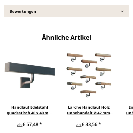
Bewertungen
Ähnliche Artikel
Handlauf Edelstahl
Lärche Handlauf Holz
Ei
quadratisch 40 x 40 mm
unbehandelt Ø 42 mm
unb
gewinkelte quadratische
gewinkelte
€ 57,48
*
€ 33,56
*
Edelstahlhalter
Edelstahlhalter und
Ed
ab
ab
Enden