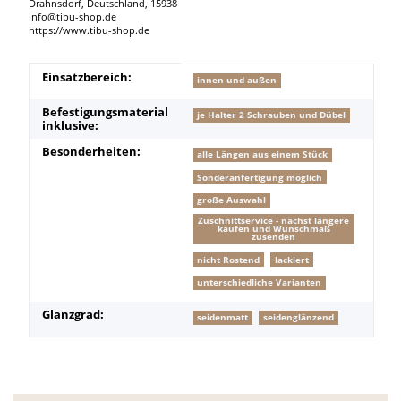
Drahnsdorf, Deutschland, 15938
info@tibu-shop.de
https://www.tibu-shop.de
Produkteigenschaft
Wert
Einsatzbereich:
innen und außen
Befestigungsmaterial
je Halter 2 Schrauben und Dübel
inklusive:
Besonderheiten:
alle Längen aus einem Stück
Sonderanfertigung möglich
große Auswahl
Zuschnittservice - nächst längere
kaufen und Wunschmaß
zusenden
nicht Rostend
lackiert
unterschiedliche Varianten
Glanzgrad:
seidenmatt
seidenglänzend