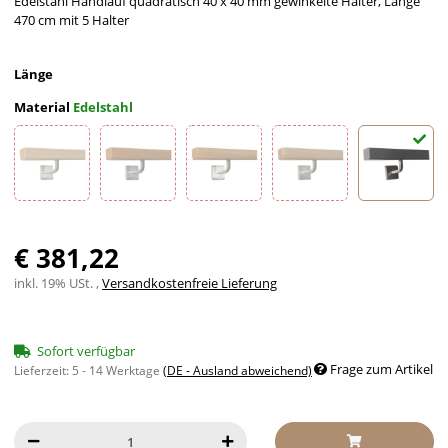
Edelstahl Handlauf quadratisch 40 x 40 mm gewinkelte Halter, Länge
470 cm mit 5 Halter
Länge
Material
Edelstahl
Ahorn
Buche
Eiche
Esche
Edelstah
€ 381,22
inkl. 19% USt. ,
Versandkostenfreie Lieferung
Sofort verfügbar
Frage zum Artikel
Lieferzeit:
5 - 14 Werktage
(DE - Ausland abweichend)