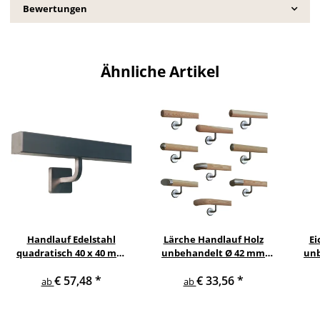
Bewertungen
Ähnliche Artikel
Handlauf Edelstahl
Lärche Handlauf Holz
Ei
quadratisch 40 x 40 mm
unbehandelt Ø 42 mm
unb
gewinkelte quadratische
gewinkelte
€ 57,48
*
€ 33,56
*
Edelstahlhalter
Edelstahlhalter und
Ed
ab
ab
Enden