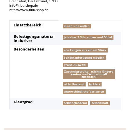
Drahnsdorf, Deutschland, 15938
info@tibu-shop.de
https://www.tibu-shop.de
Produkteigenschaft
Wert
Einsatzbereich:
innen und außen
Befestigungsmaterial
je Halter 2 Schrauben und Dübel
inklusive:
Besonderheiten:
alle Längen aus einem Stück
Sonderanfertigung möglich
große Auswahl
Zuschnittservice - nächst längere
kaufen und Wunschmaß
zusenden
nicht Rostend
lackiert
unterschiedliche Varianten
Glanzgrad:
seidenglänzend
seidenmatt