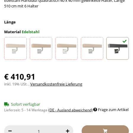
Edelstahl Handlauf quadratisch 40 x 40 mm gewinkelte Halter, Länge
510 cm mit 6 Halter
Länge
Material
Edelstahl
Ahorn
Buche
Eiche
Esche
Edelstah
€ 410,91
inkl. 19% USt. ,
Versandkostenfreie Lieferung
Sofort verfügbar
Frage zum Artikel
Lieferzeit:
5 - 14 Werktage
(DE - Ausland abweichend)