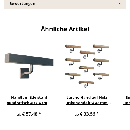
Bewertungen
Ähnliche Artikel
Handlauf Edelstahl
Lärche Handlauf Holz
Ei
quadratisch 40 x 40 mm
unbehandelt Ø 42 mm
unb
gewinkelte quadratische
gewinkelte
€ 57,48
*
€ 33,56
*
Edelstahlhalter
Edelstahlhalter und
Ed
ab
ab
Enden