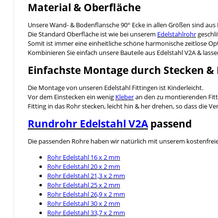
Material & Oberfläche
Unsere Wand- & Bodenflansche 90° Ecke in allen Größen sind aus R
Die Standard Oberfläche ist wie bei unserem
Edelstahlrohr
geschli
Somit ist immer eine einheitliche schöne harmonische zeitlose Opt
Kombinieren Sie einfach unsere Bauteile aus Edelstahl V2A & lassen 
Einfachste Montage durch Stecken &
Die Montage von unseren Edelstahl Fittingen ist Kinderleicht.
Vor dem Einstecken ein wenig
Kleber
an den zu montierenden Fitti
Fitting in das Rohr stecken, leicht hin & her drehen, so dass die 
Rundrohr Edelstahl V2A
passend
Die passenden Rohre haben wir natürlich mit unserem kostenfreien 
Rohr Edelstahl 16 x 2 mm
Rohr Edelstahl 20 x 2 mm
Rohr Edelstahl 21,3 x 2 mm
Rohr Edelstahl 25 x 2 mm
Rohr Edelstahl 26,9 x 2 mm
Rohr Edelstahl 30 x 2 mm
Rohr Edelstahl 33,7 x 2 mm