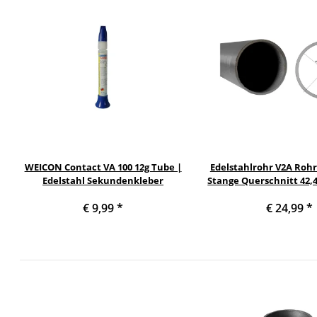
WEICON Contact VA 100 12g Tube |
Edelstahlrohr V2A Rohr
Edelstahl Sekundenkleber
Stange Querschnitt 42,
Zoll)Länge: 100
€ 9,99
*
€ 24,99
*