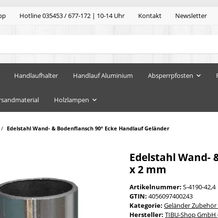
pp
Hotline 035453 / 677-172 | 10-14 Uhr
Kontakt
Newsletter
Handlaufhalter
Handlauf Aluminium
Absperrpfosten
rsandmaterial
Holzlampen
Edelstahl Wand- & Bodenflansch 90° Ecke Handlauf Geländer
Edelstahl Wand- &
x 2 mm
Artikelnummer:
S-4190-42,4
GTIN:
4056097400243
Kategorie:
Geländer Zubehör
Hersteller:
TIBU-Shop GmbH (