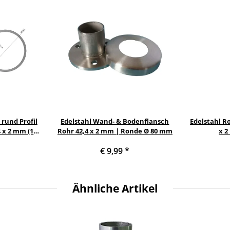
 rund Profil
Edelstahl Wand- & Bodenflansch
Edelstahl Ro
4 x 2 mm (1¼
Rohr 42,4 x 2 mm | Ronde Ø 80 mm
x 2
0 mm
höhenverst
€ 9,99
*
Ähnliche Artikel