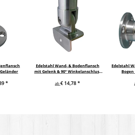
denflansch
Edelstahl Wand- & Bodenflansch
Edelstahl W
 Geländer
mit Gelenk & 90° Winkelanschluss
Bogen 
Handlauf Geländer
,89
*
€ 14,78
*
ab