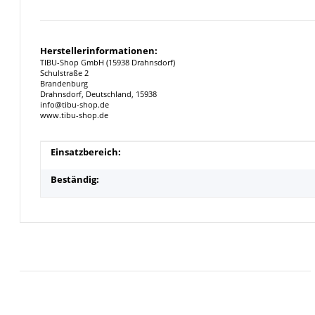
Herstellerinformationen:
TIBU-Shop GmbH (15938 Drahnsdorf)
Schulstraße 2
Brandenburg
Drahnsdorf, Deutschland, 15938
info@tibu-shop.de
www.tibu-shop.de
Produkteigenschaft
Wert
Einsatzbereich:
Beständig: