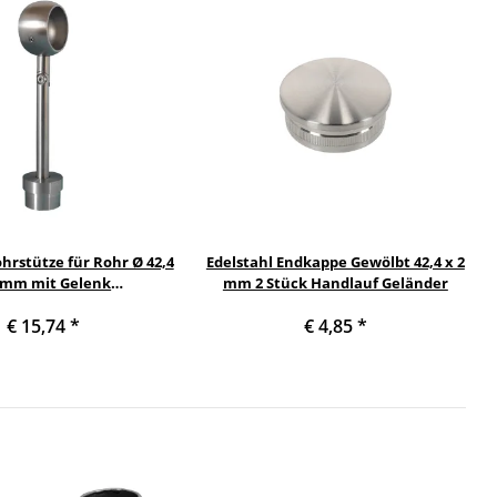
hrstütze für Rohr Ø 42,4
Edelstahl Endkappe Gewölbt 42,4 x 2
 mm mit Gelenk
mm 2 Stück Handlauf Geländer
ellbar mit Kugelring Ø
€ 15,74
*
€ 4,85
*
42,4