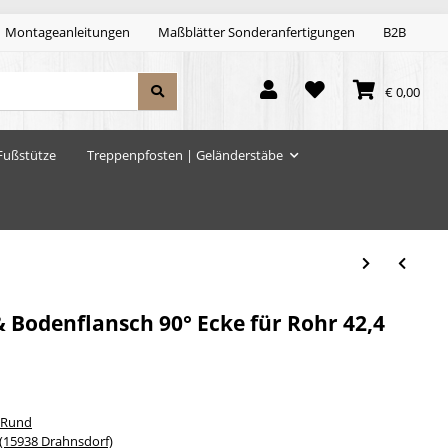
Montageanleitungen
Maßblätter Sonderanfertigungen
B2B
€ 0,00
Fußstütze
Treppenpfosten | Geländerstäbe
 Bodenflansch 90° Ecke für Rohr 42,4
 Rund
15938 Drahnsdorf)