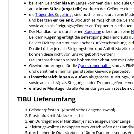
bei allen Geländer
bis 6 m
Länge kommen die Handläufe u
aus
einem Stück (ungeteilt)
wodurch das Geländer eine hö
die
Träger des Kugelrings
sind noch einmal durch eine Ma
und besitzen ein
Gelenk
, wodurch es möglich ist die Gelä
sowie auch als Steigungsgeländer an Treppen zu verbauen!
Der Handlauf wird durch einen
Kugelring
oder durch eine
H
Bei dem Kugelring erfolgt die Befestigung des Handlaufs 
Bei der Halterplatte müssen Löcher zur Verschraubung in 
Da die Löcher je nach Steigungshöhe und Auftrittsbreite d
können diese nicht von uns vorgebohrt werden!
Die Entsprechenden selbst bohrenden Schrauben mit Bohrs
Gewindebohrungen für die
Querstrebenhalter
sind als Fli
und damit mit einem langen stabilen Gewinde gearbeitet
Einsatzbereich innen & außen
als gerades Brüstungs-,T
sowie auch schräg als Steigungs- oder Treppengeländer v
einfache Montage
, da alle Verbindungen zum
stecken
o
TIBU
Lieferumfang
Geländerpfosten - (Anzahl siehe Längenauswahl)
Pfostenfuß mit Abdeckrosette
ein Durchgehender Handlauf je nach ausgewählter Länge
2 leicht gewölbte Endkappen zum verschließen der Handlau
durchgehende Querstreben in 10mm Durchmesser aus Voll