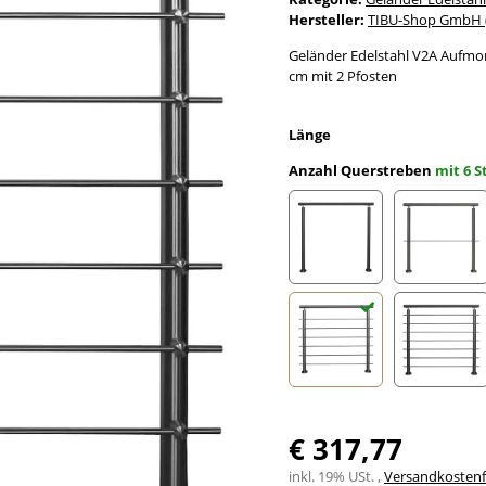
Hersteller:
TIBU-Shop GmbH (
Geländer Edelstahl V2A Aufmon
cm mit 2 Pfosten
Länge
Anzahl Querstreben
mit 6 
ohne Streben
mit 1 S
mit 6 Streben
mit 7 
€ 317,77
inkl. 19% USt. ,
Versandkostenfr