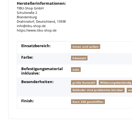
Herstellerinformationen:
TIBU-Shop GmbH
Schulstraße 2
Brandenburg
Drahnsdorf, Deutschland, 15938
info@tibu-shop.de
https://www.tibu-shop.de
Produkteigenschaft
Wert
Einsatzbereich:
innen und außen
Farbe:
Edelstahl
Befestigungsmaterial
nein
inklusive:
Besonderheiten:
große Auswahl
Witterungsbeständig
Geländer sind problemlos kürzbar
un
Finish:
Korn 240 geschliffen