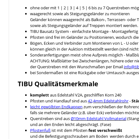
ohne oder mit 1 | 2 | 3 | 4 | 5 | 6 bis zu 7 Querstreben mög
waagerecht sowie als Steigungsgeländer zu montieren
Geländer können waagerecht als Balkon-, Terrassen- ode
sowie als Steigungsgeländer auf Treppen montiert werden.
TIBU Bausatz System - einfachste Montage - Montageferti
Pfosten sind frei im Geländer zu Positionieren, wodurch di
Bögen, Ecken und Verbinder zum Montieren von L - U ode
können gleich in der Auktion mitbestellt werden (sind nich
Sonderanfertigungen meist ohne Aufpreis möglich - Maßblä
ACHTUNG: Maßblätter bei Zwischenlängen, höhere oder nied
der Querstreben mit den Wunschmaßen per Email
info@ti
bei Sondermaßen ist eine Rückgabe oder Umtausch ausges
TIBU
Qualitätsmerkmale
komplett
aus Edelstahl V2A, geschliffen Korn 240
Pfosten und Handlauf sind aus
42,4mm Edelstahlrohr
-
Stä
leicht gewölbten Endkappen
zum verschließen der Rohrende
falls sie mehrere Geländer (z.B. über Eck) verbinden möcht
Querstreben sind aus
Ø10mm Edelstahl Vollmaterial
(Stang
und an den Enden leicht abgeschrägt. (Fase)
Pfostenfuß
ist mit dem Pfosten
fest verschweißt
und die Befestigungsschrauben am Boden werden durch 