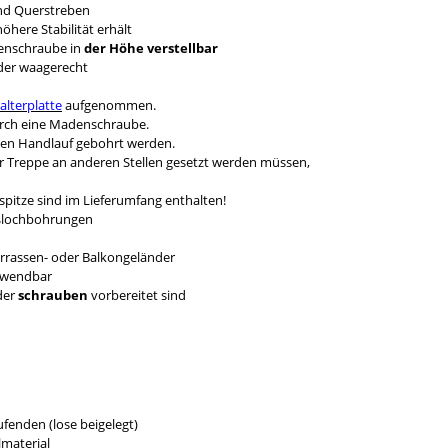
nd Querstreben
here Stabilität erhält
denschraube in
der Höhe verstellbar
nder waagerecht
alterplatte
aufgenommen.
durch eine Madenschraube.
den Handlauf gebohrt werden.
er Treppe an anderen Stellen gesetzt werden müssen,
pitze sind im Lieferumfang enthalten!
eßlochbohrungen
errassen- oder Balkongeländer
erwendbar
der
schrauben
vorbereitet sind
fenden (lose beigelegt)
material