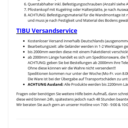
Querstabhalter inkl. Befestigungsschrauben (Anzahl siehe
Pfostenkopf mit Kugelring oder Halterplatte, je nach Ausw
ACHTUNG: Befestigungsmaterial für die Wandmontage ist n
und muss je nach Festigkeit und Material des Bodens gewä
TIBU
Versandservice
Kostenloser Versand innerhalb Deutschlands (ausgenomme
Bearbeitungszeit: alle Geländer werden in 1-2 Werktagen ge
bis 2000mm werden diese mit einem Paketdienst verschickt 
ab 2000mm Länge handelt es sich um Speditionsware, die T
ACHTUNG: geben Sie bei Bestellungen ab 2000mm ihre Tel
Ohne diese können wir die Wahre nicht versenden!!!
Speditionen kommen nur unter der Woche (Mo-Fr. von 8.00
Die Ware ist bei der Übergabe auf Transportschäden zu unt
ACHTUNG Ausland:
Alle Produkte werden bis 2200mm Läng
Fragen oder benötigen Sie weitere Hilfe beim Aufmaß, dann schrei
diese wird binnen 24h, spätestens jedoch nach 48 Stunden beantw
Wir beraten Sie auch gern an unserer Hotline von 7:00 - 9:00 & 10:0