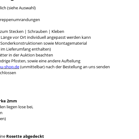
lich (siehe Auswahl)
r Treppenumrandungen
g zum Stecken | Schrauben | Kleben
e Länge vor Ort individuell angepasst werden kann
r Sonderkonstruktionen sowie Montagematerial
t im Lieferumfang enthalten)
tter in der Auktion beachten
rige Pfosten, sowie eine andere Aufteilung
bu-shop.de
(unmittelbar) nach der Bestellung an uns senden
chlossen
rke 2mm
n liegen lose bei,
en
en)
eine
Rosette abgedeckt