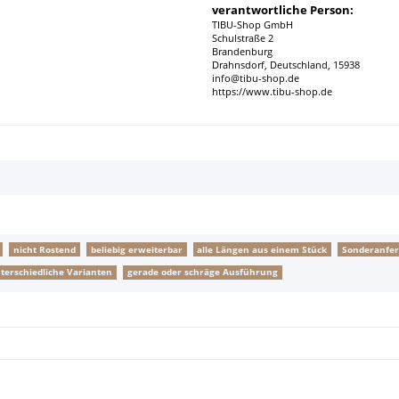
verantwortliche Person:
TIBU-Shop GmbH
Schulstraße 2
Brandenburg
Drahnsdorf, Deutschland, 15938
info@tibu-shop.de
https://www.tibu-shop.de
nicht Rostend
beliebig erweiterbar
alle Längen aus einem Stück
Sonderanfer
terschiedliche Varianten
gerade oder schräge Ausführung