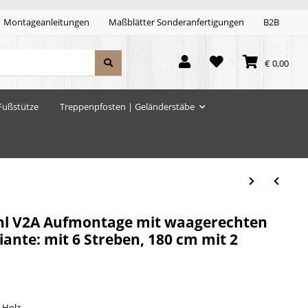
Montageanleitungen
Maßblätter Sonderanfertigungen
B2B
€ 0,00
Fußstütze
Treppenpfosten | Geländerstäbe
ahl V2A Aufmontage mit waagerechten
ante: mit 6 Streben, 180 cm mit 2
 Holz