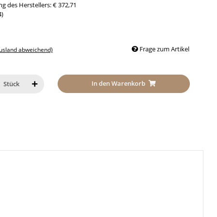
g des Herstellers
:
€ 372,71
4
)
Frage zum Artikel
Ausland abweichend)
In den Warenkorb
Stück