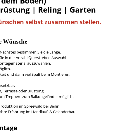
 dem Boden)
Brüstung | Reling | Garten
Wünschen
selbst
zusammen stellen.
re Wünsche
s Nächstes bestimmen Sie die Länge.
ie in der Anzahl Querstreben Auswahl
/Montagematerial auszuwählen.
öglich.
keit und dann viel Spaß beim Montieren.
nsetzbar.
, Terrasse oder Brüstung.
vom Treppen- zum Balkongeländer möglich.
Produktion im Spreewald bei Berlin
Jahre Erfahrung im Handlauf- & Geländerbau!
ntage