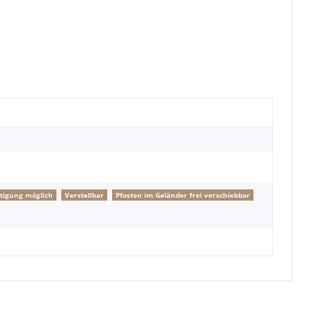
tigung möglich
Verstellbar
Pfosten im Geländer frei verschiebbar