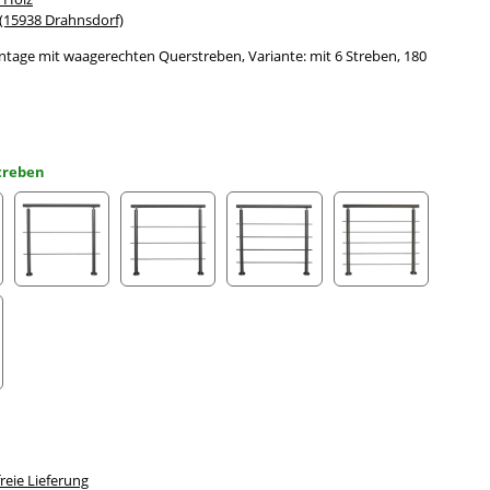
15938 Drahnsdorf)
tage mit waagerechten Querstreben, Variante: mit 6 Streben, 180
Streben
trebe
mit 2 Streben
mit 3 Streben
mit 4 Streben
mit 5 Streben
Streben
eie Lieferung