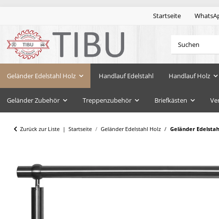
Startseite
WhatsA
Geländer Edelstahl Holz
Handlauf Edelstahl
Handlauf Holz
Geländer Zubehör
Treppenzubehör
Briefkästen
Ve
Zurück zur Liste
Startseite
Geländer Edelstahl Holz
Geländer Edelsta