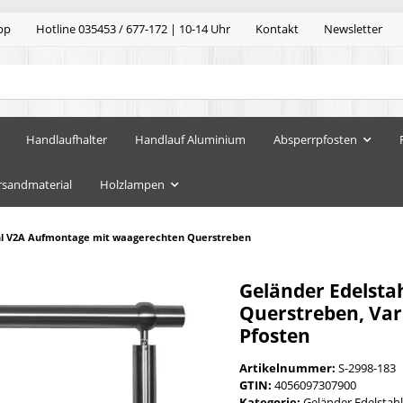
pp
Hotline 035453 / 677-172 | 10-14 Uhr
Kontakt
Newsletter
Handlaufhalter
Handlauf Aluminium
Absperrpfosten
rsandmaterial
Holzlampen
hl V2A Aufmontage mit waagerechten Querstreben
Geländer Edelst
Querstreben, Vari
Pfosten
Artikelnummer:
S-2998-183
GTIN:
4056097307900
Kategorie:
Geländer Edelstahl