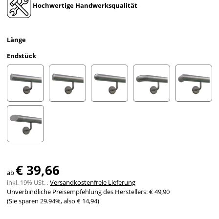
Hochwertige Handwerksqualität
Länge
Endstück
gerade Kappe
leicht gewölbte Kappe
halbrunde Kappe
Bogen zur Wand
Ecke zu
schräges Endstück
€ 39,66
ab
inkl. 19% USt. ,
Versandkostenfreie Lieferung
Unverbindliche Preisempfehlung des Herstellers
:
€ 49,90
(Sie sparen
29.94%
, also
€ 14,94
)