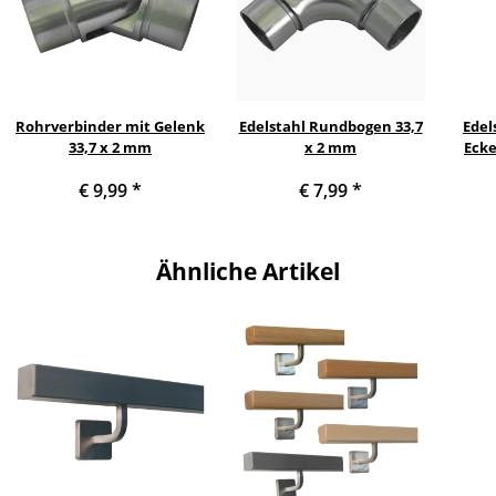
Rohrverbinder mit Gelenk
Edelstahl Rundbogen 33,7
Edel
33,7 x 2 mm
x 2 mm
Ecke
€ 9,99
*
€ 7,99
*
Ähnliche Artikel