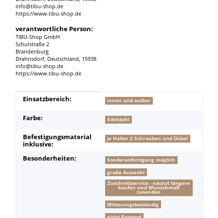
info@tibu-shop.de
https://www.tibu-shop.de
verantwortliche Person:
TIBU-Shop GmbH
Schulstraße 2
Brandenburg
Drahnsdorf, Deutschland, 15938
info@tibu-shop.de
https://www.tibu-shop.de
Produkteigenschaft
Wert
Einsatzbereich:
innen und außen
Farbe:
Edelstahl
Befestigungsmaterial
je Halter 2 Schrauben und Dübel
inklusive:
Besonderheiten:
Sonderanfertigung möglich
große Auswahl
Zuschnittservice - nächst längere
kaufen und Wunschmaß
zusenden
Witterungsbeständig
nicht Rostend