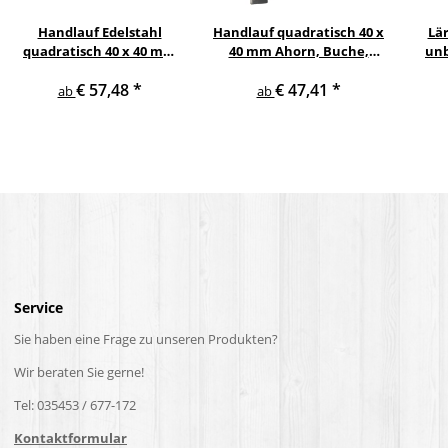
Handlauf Edelstahl
Handlauf quadratisch 40 x
Lä
quadratisch 40 x 40 mm
40 mm Ahorn, Buche,
unb
gewinkelte quadratische
Eiche, Esche, Edelstahl
€ 57,48
*
€ 47,41
*
Edelstahlhalter
V2A mit gewinkelten
Ed
ab
ab
Haltern
Service
Sie haben eine Frage zu unseren Produkten?
Wir beraten Sie gerne!
Tel: 035453 / 677-172
Kontaktformular