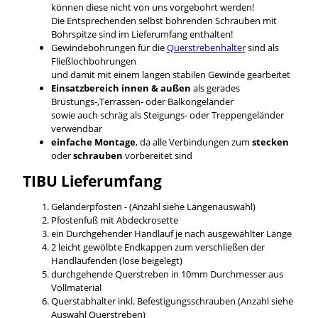
können diese nicht von uns vorgebohrt werden!
Die Entsprechenden selbst bohrenden Schrauben mit
Bohrspitze sind im Lieferumfang enthalten!
Gewindebohrungen für die
Querstrebenhalter
sind als
Fließlochbohrungen
und damit mit einem langen stabilen Gewinde gearbeitet
Einsatzbereich innen & außen
als gerades
Brüstungs-,Terrassen- oder Balkongeländer
sowie auch schräg als Steigungs- oder Treppengeländer
verwendbar
einfache Montage
, da alle Verbindungen zum
stecken
oder
schrauben
vorbereitet sind
TIBU
Lieferumfang
Geländerpfosten - (Anzahl siehe Längenauswahl)
Pfostenfuß mit Abdeckrosette
ein Durchgehender Handlauf je nach ausgewählter Länge
2 leicht gewölbte Endkappen zum verschließen der
Handlaufenden (lose beigelegt)
durchgehende Querstreben in 10mm Durchmesser aus
Vollmaterial
Querstabhalter inkl. Befestigungsschrauben (Anzahl siehe
Auswahl Querstreben)