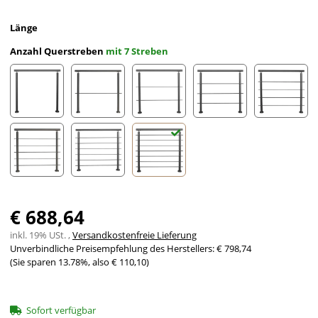
Länge
Anzahl Querstreben
mit 7 Streben
ohne Streben
mit 1 Strebe
mit 2 Streben
mit 3 Streben
mit 4 St
mit 5 Streben
mit 6 Streben
mit 7 Streben
€ 688,64
inkl. 19% USt. ,
Versandkostenfreie Lieferung
Unverbindliche Preisempfehlung des Herstellers
:
€ 798,74
(Sie sparen
13.78%
, also
€ 110,10
)
Sofort verfügbar