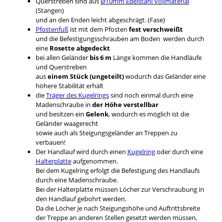
Querstreben sind aus
Ø10mm Edelstahl Vollmaterial
(Stangen)
und an den Enden leicht abgeschrägt. (Fase)
Pfostenfuß
ist mit dem Pfosten
fest verschweißt
und die Befestigungsschrauben am Boden werden durch
eine
Rosette abgedeckt
bei allen Geländer
bis 6 m
Länge kommen die Handläufe
und Querstreben
aus
einem Stück (ungeteilt)
wodurch das Geländer eine
höhere Stabilität erhält
die
Träger des Kugelrings
sind noch einmal durch eine
Madenschraube in
der Höhe verstellbar
und besitzen ein
Gelenk
, wodurch es möglich ist die
Geländer waagerecht
sowie auch als Steigungsgeländer an Treppen zu
verbauen!
Der Handlauf wird durch einen
Kugelring
oder durch eine
Halterplatte
aufgenommen.
Bei dem Kugelring erfolgt die Befestigung des Handlaufs
durch eine Madenschraube.
Bei der Halterplatte müssen Löcher zur Verschraubung in
den Handlauf gebohrt werden.
Da die Löcher je nach Steigungshöhe und Auftrittsbreite
der Treppe an anderen Stellen gesetzt werden müssen,