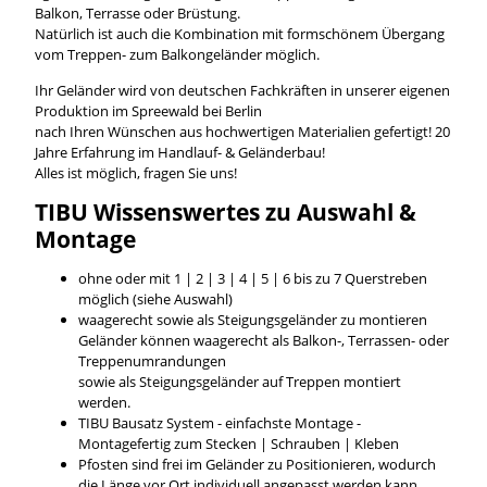
Balkon, Terrasse oder Brüstung.
Natürlich ist auch die Kombination mit formschönem Übergang
vom Treppen- zum Balkongeländer möglich.
Ihr Geländer wird von deutschen Fachkräften in unserer eigenen
Produktion im Spreewald bei Berlin
nach Ihren Wünschen aus hochwertigen Materialien gefertigt! 20
Jahre Erfahrung im Handlauf- & Geländerbau!
Alles ist möglich, fragen Sie uns!
TIBU
Wissenswertes
zu Auswahl &
Montage
ohne oder mit 1 | 2 | 3 | 4 | 5 | 6 bis zu 7 Querstreben
möglich (siehe Auswahl)
waagerecht sowie als Steigungsgeländer zu montieren
Geländer können waagerecht als Balkon-, Terrassen- oder
Treppenumrandungen
sowie als Steigungsgeländer auf Treppen montiert
werden.
TIBU Bausatz System - einfachste Montage -
Montagefertig zum Stecken | Schrauben | Kleben
Pfosten sind frei im Geländer zu Positionieren, wodurch
die Länge vor Ort individuell angepasst werden kann