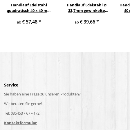
Handlauf Edelstahl
Handlauf Edelstahl Ø
Handl
quadratisch 40 x 40 mm
33,7mm gewinkelte
40
gewinkelte quadratische
Edelstahlhalter
Eic
€ 57,48
*
€ 39,66
*
Edelstahlhalter
V2
ab
ab
Service
Sie haben eine Frage zu unseren Produkten?
Wir beraten Sie gerne!
Tel: 035453 / 677-172
Kontaktformular