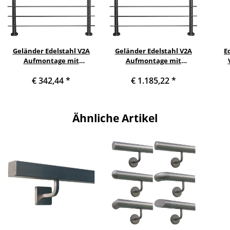
Geländer Edelstahl V2A
Geländer Edelstahl V2A
E
Aufmontage mit
Aufmontage mit
waagerechten
waagerechten
Han
€ 342,44
*
€ 1.185,22
*
Querstreben, Variante:
Querstreben, Variante:
mit 7 Streben, 180 cm mit
mit 7 Streben, 550 cm mit
Q
2 Pfosten
6 Pfosten
Ähnliche Artikel