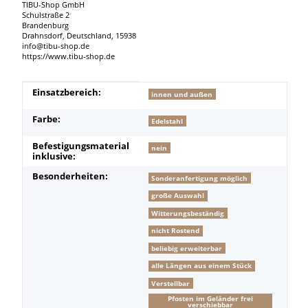
TIBU-Shop GmbH
Schulstraße 2
Brandenburg
Drahnsdorf, Deutschland, 15938
info@tibu-shop.de
https://www.tibu-shop.de
Produkteigenschaft
Wert
Einsatzbereich:
innen und außen
Farbe:
Edelstahl
Befestigungsmaterial
nein
inklusive:
Besonderheiten:
Sonderanfertigung möglich
große Auswahl
Witterungsbeständig
nicht Rostend
beliebig erweiterbar
alle Längen aus einem Stück
Verstellbar
Pfosten im Geländer frei
verschiebbar