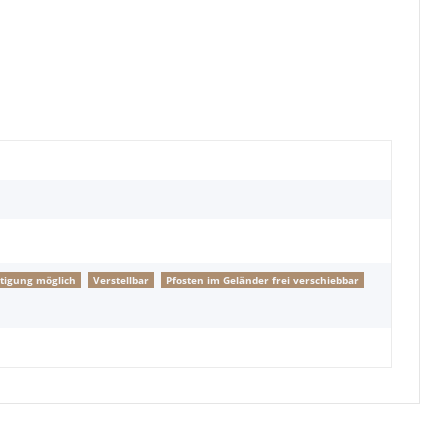
tigung möglich
Verstellbar
Pfosten im Geländer frei verschiebbar