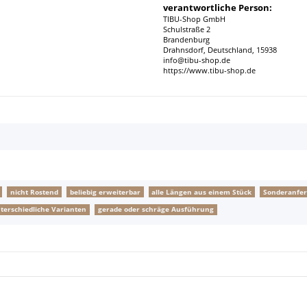
verantwortliche Person:
TIBU-Shop GmbH
Schulstraße 2
Brandenburg
Drahnsdorf, Deutschland, 15938
info@tibu-shop.de
https://www.tibu-shop.de
nicht Rostend
beliebig erweiterbar
alle Längen aus einem Stück
Sonderanfer
terschiedliche Varianten
gerade oder schräge Ausführung