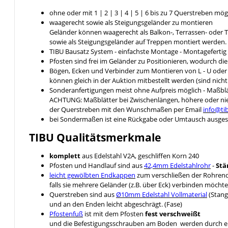
ohne oder mit 1 | 2 | 3 | 4 | 5 | 6 bis zu 7 Querstreben mög
waagerecht sowie als Steigungsgeländer zu montieren
Geländer können waagerecht als Balkon-, Terrassen- ode
sowie als Steigungsgeländer auf Treppen montiert werden.
TIBU Bausatz System - einfachste Montage - Montageferti
Pfosten sind frei im Geländer zu Positionieren, wodurch di
Bögen, Ecken und Verbinder zum Montieren von L - U ode
können gleich in der Auktion mitbestellt werden (sind nich
Sonderanfertigungen meist ohne Aufpreis möglich - Maßblä
ACHTUNG: Maßblätter bei Zwischenlängen, höhere oder nied
der Querstreben mit den Wunschmaßen per Email
info@ti
bei Sondermaßen ist eine Rückgabe oder Umtausch ausges
TIBU
Qualitätsmerkmale
komplett
aus Edelstahl V2A, geschliffen Korn 240
Pfosten und Handlauf sind aus
42,4mm Edelstahlrohr
-
Stä
leicht gewölbten Endkappen
zum verschließen der Rohrende
falls sie mehrere Geländer (z.B. über Eck) verbinden möcht
Querstreben sind aus
Ø10mm Edelstahl Vollmaterial
(Stang
und an den Enden leicht abgeschrägt. (Fase)
Pfostenfuß
ist mit dem Pfosten
fest verschweißt
und die Befestigungsschrauben am Boden werden durch 