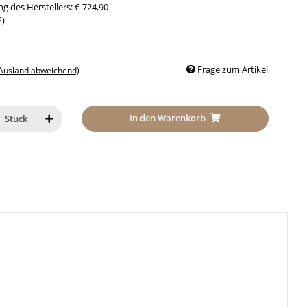
g des Herstellers
:
€ 724,90
2
)
Frage zum Artikel
 Ausland abweichend)
In den Warenkorb
Stück