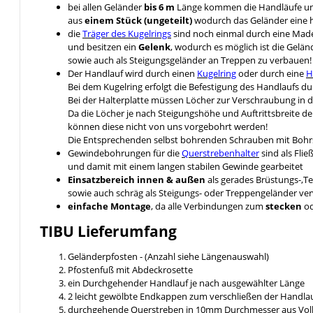
bei allen Geländer
bis 6 m
Länge kommen die Handläufe u
aus
einem Stück (ungeteilt)
wodurch das Geländer eine hö
die
Träger des Kugelrings
sind noch einmal durch eine Ma
und besitzen ein
Gelenk
, wodurch es möglich ist die Gelä
sowie auch als Steigungsgeländer an Treppen zu verbauen!
Der Handlauf wird durch einen
Kugelring
oder durch eine
H
Bei dem Kugelring erfolgt die Befestigung des Handlaufs 
Bei der Halterplatte müssen Löcher zur Verschraubung in 
Da die Löcher je nach Steigungshöhe und Auftrittsbreite d
können diese nicht von uns vorgebohrt werden!
Die Entsprechenden selbst bohrenden Schrauben mit Bohrs
Gewindebohrungen für die
Querstrebenhalter
sind als Fli
und damit mit einem langen stabilen Gewinde gearbeitet
Einsatzbereich innen & außen
als gerades Brüstungs-,T
sowie auch schräg als Steigungs- oder Treppengeländer v
einfache Montage
, da alle Verbindungen zum
stecken
o
TIBU
Lieferumfang
Geländerpfosten - (Anzahl siehe Längenauswahl)
Pfostenfuß mit Abdeckrosette
ein Durchgehender Handlauf je nach ausgewählter Länge
2 leicht gewölbte Endkappen zum verschließen der Handlau
durchgehende Querstreben in 10mm Durchmesser aus Voll