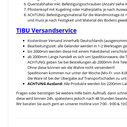
Querstabhalter inkl. Befestigungsschrauben (Anzahl siehe
Pfostenkopf mit Kugelring oder Halterplatte, je nach Ausw
ACHTUNG: Befestigungsmaterial für die Wandmontage ist n
und muss je nach Festigkeit und Material des Bodens gewä
TIBU
Versandservice
Kostenloser Versand innerhalb Deutschlands (ausgenomme
Bearbeitungszeit: alle Geländer werden in 1-2 Werktagen ge
bis 2000mm werden diese mit einem Paketdienst verschickt 
ab 2000mm Länge handelt es sich um Speditionsware, die T
ACHTUNG: geben Sie bei Bestellungen ab 2000mm ihre Tel
Ohne diese können wir die Wahre nicht versenden!!!
Speditionen kommen nur unter der Woche (Mo-Fr. von 8.00
Die Ware ist bei der Übergabe auf Transportschäden zu unt
ACHTUNG Ausland:
Alle Produkte werden bis 2200mm Läng
Fragen oder benötigen Sie weitere Hilfe beim Aufmaß, dann schrei
diese wird binnen 24h, spätestens jedoch nach 48 Stunden beantw
Wir beraten Sie auch gern an unserer Hotline von 7:00 - 9:00 & 10:0