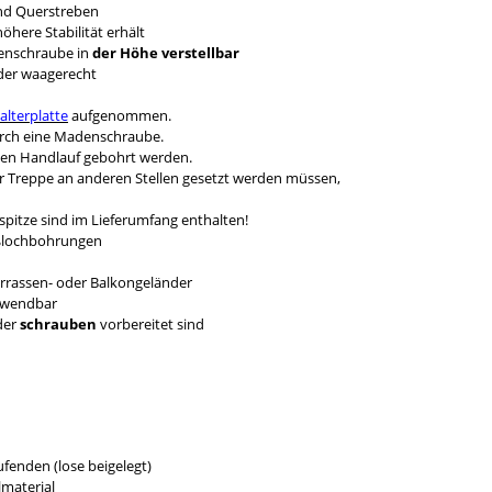
nd Querstreben
here Stabilität erhält
denschraube in
der Höhe verstellbar
nder waagerecht
alterplatte
aufgenommen.
durch eine Madenschraube.
den Handlauf gebohrt werden.
er Treppe an anderen Stellen gesetzt werden müssen,
pitze sind im Lieferumfang enthalten!
eßlochbohrungen
errassen- oder Balkongeländer
erwendbar
der
schrauben
vorbereitet sind
fenden (lose beigelegt)
material