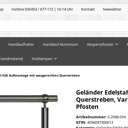
pp
Hotline 035453 / 677-172 | 10-14 Uhr
Kontakt
Newsletter
Handlaufhalter
Handlauf Aluminium
Absperrpfosten
rsandmaterial
Holzlampen
hl V2A Aufmontage mit waagerechten Querstreben
Geländer Edelst
Querstreben, Vari
Pfosten
Artikelnummer:
S-2998-054
GTIN:
4056097306613
Kategorie:
Geländer Edelstahl