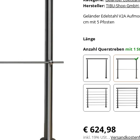
Hersteller:
TIBU-Shop GmbH (
Geländer Edelstahl V2A Aufmon
cm mit 5 Pfosten
Länge
Anzahl Querstreben
mit 1 S
ohne Streben
mit 1 S
mit 6 Streben
mit 7 
€ 624,98
inkl. 19% USt. ,
Versandkostenfr