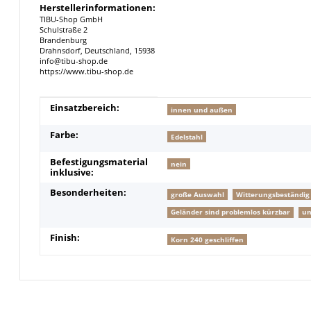
Herstellerinformationen:
TIBU-Shop GmbH
Schulstraße 2
Brandenburg
Drahnsdorf, Deutschland, 15938
info@tibu-shop.de
https://www.tibu-shop.de
Produkteigenschaft
Wert
Einsatzbereich:
innen und außen
Farbe:
Edelstahl
Befestigungsmaterial
nein
inklusive:
Besonderheiten:
große Auswahl
Witterungsbeständig
Geländer sind problemlos kürzbar
un
Finish:
Korn 240 geschliffen