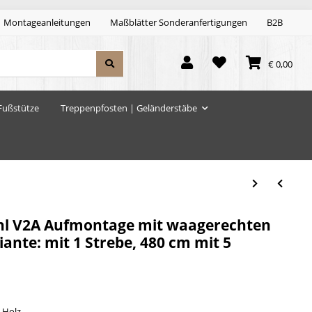
Montageanleitungen
Maßblätter Sonderanfertigungen
B2B
€ 0,00
Fußstütze
Treppenpfosten | Geländerstäbe
ahl V2A Aufmontage mit waagerechten
ante: mit 1 Strebe, 480 cm mit 5
 Holz