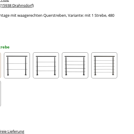
15938 Drahnsdorf)
tage mit waagerechten Querstreben, Variante: mit 1 Strebe, 480
trebe
trebe
mit 2 Streben
mit 3 Streben
mit 4 Streben
mit 5 Streben
Streben
eie Lieferung