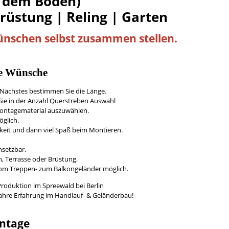
 dem Boden)
Brüstung | Reling | Garten
Wünschen
selbst
zusammen stellen.
re Wünsche
s Nächstes bestimmen Sie die Länge.
ie in der Anzahl Querstreben Auswahl
/Montagematerial auszuwählen.
öglich.
keit und dann viel Spaß beim Montieren.
nsetzbar.
, Terrasse oder Brüstung.
vom Treppen- zum Balkongeländer möglich.
Produktion im Spreewald bei Berlin
Jahre Erfahrung im Handlauf- & Geländerbau!
ntage