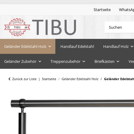
Startseite
WhatsA
Geländer Edelstahl Holz
Handlauf Edelstahl
Handlauf Holz
Geländer Zubehör
Treppenzubehör
Briefkästen
Ve
Zurück zur Liste
Startseite
Geländer Edelstahl Holz
Geländer Edelsta