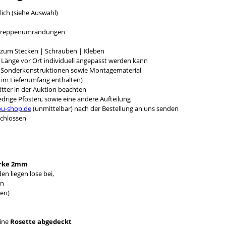
lich (siehe Auswahl)
r Treppenumrandungen
g zum Stecken | Schrauben | Kleben
e Länge vor Ort individuell angepasst werden kann
r Sonderkonstruktionen sowie Montagematerial
t im Lieferumfang enthalten)
tter in der Auktion beachten
rige Pfosten, sowie eine andere Aufteilung
bu-shop.de
(unmittelbar) nach der Bestellung an uns senden
chlossen
rke 2mm
n liegen lose bei,
en
en)
eine
Rosette abgedeckt