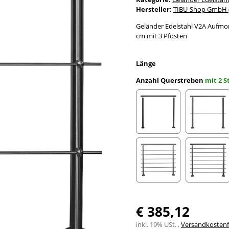
Hersteller:
TIBU-Shop GmbH (
Geländer Edelstahl V2A Aufmon
cm mit 3 Pfosten
Länge
Anzahl Querstreben
mit 2 
ohne Streben
mit 1 S
mit 6 Streben
mit 7 
€ 385,12
inkl. 19% USt. ,
Versandkostenfr