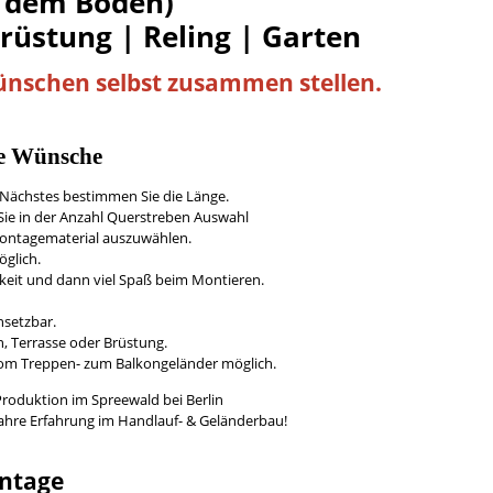
 dem Boden)
Brüstung | Reling | Garten
Wünschen
selbst
zusammen stellen.
re Wünsche
s Nächstes bestimmen Sie die Länge.
ie in der Anzahl Querstreben Auswahl
/Montagematerial auszuwählen.
öglich.
keit und dann viel Spaß beim Montieren.
nsetzbar.
, Terrasse oder Brüstung.
vom Treppen- zum Balkongeländer möglich.
Produktion im Spreewald bei Berlin
Jahre Erfahrung im Handlauf- & Geländerbau!
ntage