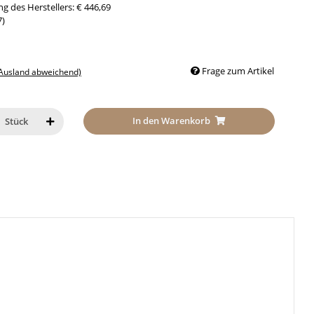
g des Herstellers
:
€ 446,69
7
)
Frage zum Artikel
 Ausland abweichend)
In den Warenkorb
Stück