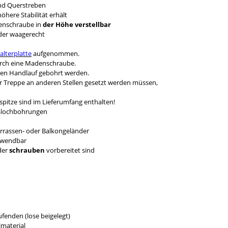
nd Querstreben
here Stabilität erhält
denschraube in
der Höhe verstellbar
nder waagerecht
alterplatte
aufgenommen.
durch eine Madenschraube.
den Handlauf gebohrt werden.
er Treppe an anderen Stellen gesetzt werden müssen,
pitze sind im Lieferumfang enthalten!
eßlochbohrungen
errassen- oder Balkongeländer
erwendbar
der
schrauben
vorbereitet sind
fenden (lose beigelegt)
material