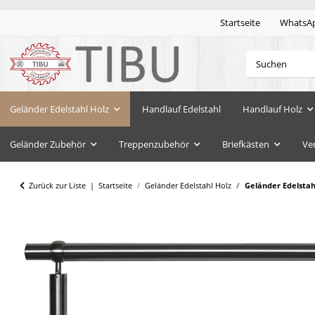
Startseite
WhatsA
Geländer Edelstahl Holz
Handlauf Edelstahl
Handlauf Holz
Geländer Zubehör
Treppenzubehör
Briefkästen
Ve
Zurück zur Liste
Startseite
Geländer Edelstahl Holz
Geländer Edelsta