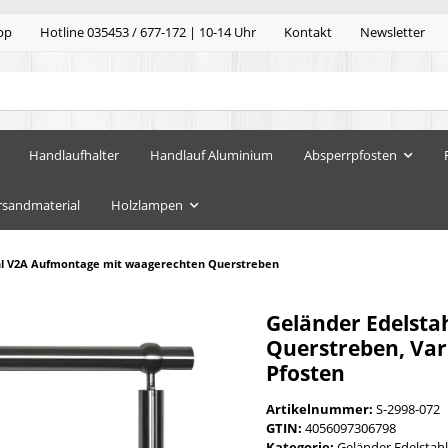
pp
Hotline 035453 / 677-172 | 10-14 Uhr
Kontakt
Newsletter
Handlaufhalter
Handlauf Aluminium
Absperrpfosten
rsandmaterial
Holzlampen
hl V2A Aufmontage mit waagerechten Querstreben
Geländer Edelst
Querstreben, Vari
Pfosten
Artikelnummer:
S-2998-072
GTIN:
4056097306798
Kategorie:
Geländer Edelstahl