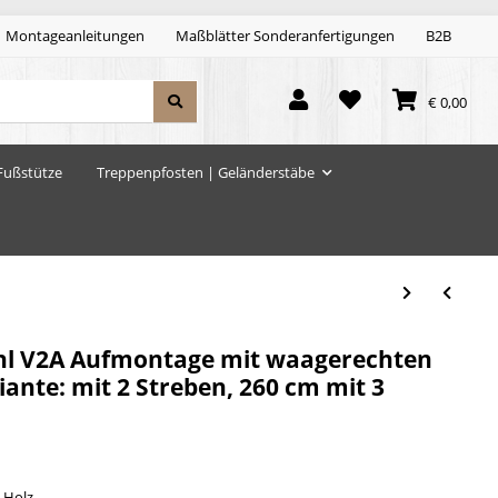
Montageanleitungen
Maßblätter Sonderanfertigungen
B2B
€ 0,00
Fußstütze
Treppenpfosten | Geländerstäbe
ahl V2A Aufmontage mit waagerechten
ante: mit 2 Streben, 260 cm mit 3
 Holz