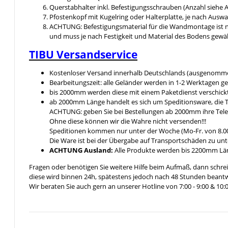
Querstabhalter inkl. Befestigungsschrauben (Anzahl siehe
Pfostenkopf mit Kugelring oder Halterplatte, je nach Ausw
ACHTUNG: Befestigungsmaterial für die Wandmontage ist n
und muss je nach Festigkeit und Material des Bodens gewä
TIBU
Versandservice
Kostenloser Versand innerhalb Deutschlands (ausgenomme
Bearbeitungszeit: alle Geländer werden in 1-2 Werktagen ge
bis 2000mm werden diese mit einem Paketdienst verschickt 
ab 2000mm Länge handelt es sich um Speditionsware, die T
ACHTUNG: geben Sie bei Bestellungen ab 2000mm ihre Tel
Ohne diese können wir die Wahre nicht versenden!!!
Speditionen kommen nur unter der Woche (Mo-Fr. von 8.00
Die Ware ist bei der Übergabe auf Transportschäden zu unt
ACHTUNG Ausland:
Alle Produkte werden bis 2200mm Läng
Fragen oder benötigen Sie weitere Hilfe beim Aufmaß, dann schrei
diese wird binnen 24h, spätestens jedoch nach 48 Stunden beantw
Wir beraten Sie auch gern an unserer Hotline von 7:00 - 9:00 & 10:0