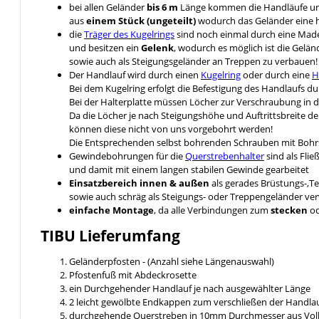
bei allen Geländer
bis 6 m
Länge kommen die Handläufe u
aus
einem Stück (ungeteilt)
wodurch das Geländer eine hö
die
Träger des Kugelrings
sind noch einmal durch eine Ma
und besitzen ein
Gelenk
, wodurch es möglich ist die Gelä
sowie auch als Steigungsgeländer an Treppen zu verbauen!
Der Handlauf wird durch einen
Kugelring
oder durch eine
H
Bei dem Kugelring erfolgt die Befestigung des Handlaufs 
Bei der Halterplatte müssen Löcher zur Verschraubung in 
Da die Löcher je nach Steigungshöhe und Auftrittsbreite d
können diese nicht von uns vorgebohrt werden!
Die Entsprechenden selbst bohrenden Schrauben mit Bohrs
Gewindebohrungen für die
Querstrebenhalter
sind als Fli
und damit mit einem langen stabilen Gewinde gearbeitet
Einsatzbereich innen & außen
als gerades Brüstungs-,T
sowie auch schräg als Steigungs- oder Treppengeländer v
einfache Montage
, da alle Verbindungen zum
stecken
o
TIBU
Lieferumfang
Geländerpfosten - (Anzahl siehe Längenauswahl)
Pfostenfuß mit Abdeckrosette
ein Durchgehender Handlauf je nach ausgewählter Länge
2 leicht gewölbte Endkappen zum verschließen der Handlau
durchgehende Querstreben in 10mm Durchmesser aus Voll