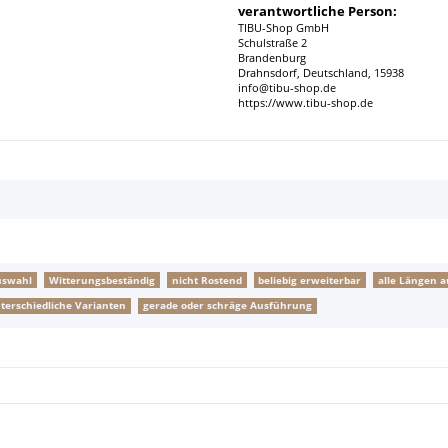
verantwortliche Person:
TIBU-Shop GmbH
Schulstraße 2
Brandenburg
Drahnsdorf, Deutschland, 15938
info@tibu-shop.de
https://www.tibu-shop.de
uswahl
Witterungsbeständig
nicht Rostend
beliebig erweiterbar
alle Längen 
terschiedliche Varianten
gerade oder schräge Ausführung