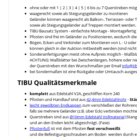
ohne oder mit 1 | 2 | 3 | 4 | 5 | 6 bis zu 7 Querstreben mög
waagerecht sowie als Steigungsgeländer zu montieren
Geländer können waagerecht als Balkon-, Terrassen- ode
sowie als Steigungsgeländer auf Treppen montiert werden.
TIBU Bausatz System - einfachste Montage - Montageferti
Pfosten sind frei im Geländer zu Positionieren, wodurch di
Bögen, Ecken und Verbinder zum Montieren von L - U ode
können gleich in der Auktion mitbestellt werden (sind nich
Sonderanfertigungen meist ohne Aufpreis möglich - Maßblä
ACHTUNG: Maßblätter bei Zwischenlängen, höhere oder nied
der Querstreben mit den Wunschmaßen per Email
info@ti
bei Sondermaßen ist eine Rückgabe oder Umtausch ausges
TIBU
Qualitätsmerkmale
komplett
aus Edelstahl V2A, geschliffen Korn 240
Pfosten und Handlauf sind aus
42,4mm Edelstahlrohr
-
Stä
leicht gewölbten Endkappen
zum verschließen der Rohrende
falls sie mehrere Geländer (z.B. über Eck) verbinden möcht
Querstreben sind aus
Ø10mm Edelstahl Vollmaterial
(Stang
und an den Enden leicht abgeschrägt. (Fase)
Pfostenfuß
ist mit dem Pfosten
fest verschweißt
und die Befestigungsschrauben am Boden werden durch 