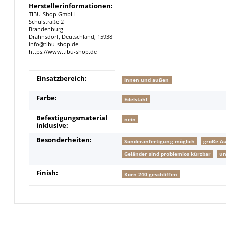
Herstellerinformationen:
TIBU-Shop GmbH
Schulstraße 2
Brandenburg
Drahnsdorf, Deutschland, 15938
info@tibu-shop.de
https://www.tibu-shop.de
Produkteigenschaft
Wert
Einsatzbereich:
innen und außen
Farbe:
Edelstahl
Befestigungsmaterial
nein
inklusive:
Besonderheiten:
Sonderanfertigung möglich
große A
Geländer sind problemlos kürzbar
un
Finish:
Korn 240 geschliffen