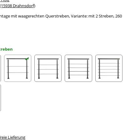
15938 Drahnsdorf)
tage mit waagerechten Querstreben, Variante: mit 2 Streben, 260
Streben
trebe
mit 2 Streben
mit 3 Streben
mit 4 Streben
mit 5 Streben
Streben
eie Lieferung