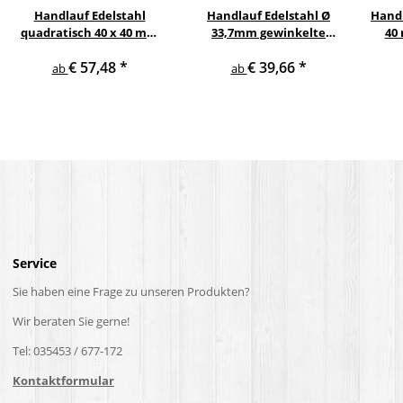
Handlauf Edelstahl
Handlauf Edelstahl Ø
Handl
quadratisch 40 x 40 mm
33,7mm gewinkelte
40
gewinkelte quadratische
Edelstahlhalter
Eic
€ 57,48
*
€ 39,66
*
Edelstahlhalter
V2
ab
ab
Service
Sie haben eine Frage zu unseren Produkten?
Wir beraten Sie gerne!
Tel: 035453 / 677-172
Kontaktformular