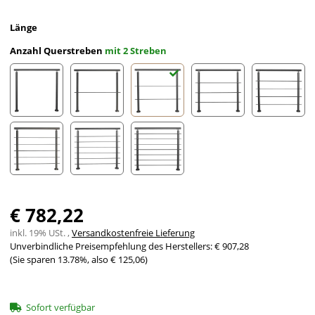
Länge
Anzahl Querstreben
mit 2 Streben
ohne Streben
mit 1 Strebe
mit 2 Streben
mit 3 Streben
mit 4 St
mit 5 Streben
mit 6 Streben
mit 7 Streben
€ 782,22
inkl. 19% USt. ,
Versandkostenfreie Lieferung
Unverbindliche Preisempfehlung des Herstellers
:
€ 907,28
(Sie sparen
13.78%
, also
€ 125,06
)
Sofort verfügbar