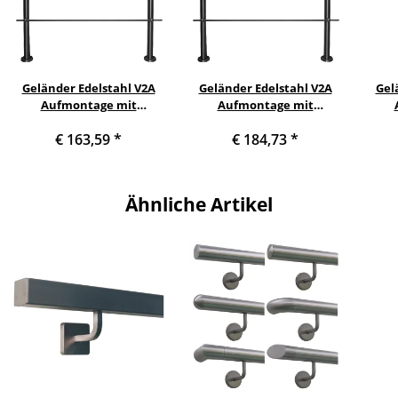
Geländer Edelstahl V2A
Geländer Edelstahl V2A
Gel
Aufmontage mit
Aufmontage mit
waagerechten
waagerechten
€ 163,59
*
€ 184,73
*
Querstreben, Variante:
Querstreben, Variante:
Que
mit 2 Streben, 80 cm mit 2
mit 2 Streben, 120 cm mit
mit 2
Pfosten
2 Pfosten
Ähnliche Artikel