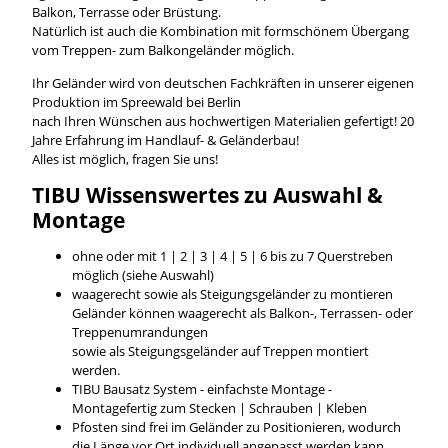
Balkon, Terrasse oder Brüstung.
Natürlich ist auch die Kombination mit formschönem Übergang
vom Treppen- zum Balkongeländer möglich.
Ihr Geländer wird von deutschen Fachkräften in unserer eigenen
Produktion im Spreewald bei Berlin
nach Ihren Wünschen aus hochwertigen Materialien gefertigt! 20
Jahre Erfahrung im Handlauf- & Geländerbau!
Alles ist möglich, fragen Sie uns!
TIBU
Wissenswertes
zu Auswahl &
Montage
ohne oder mit 1 | 2 | 3 | 4 | 5 | 6 bis zu 7 Querstreben
möglich (siehe Auswahl)
waagerecht sowie als Steigungsgeländer zu montieren
Geländer können waagerecht als Balkon-, Terrassen- oder
Treppenumrandungen
sowie als Steigungsgeländer auf Treppen montiert
werden.
TIBU Bausatz System - einfachste Montage -
Montagefertig zum Stecken | Schrauben | Kleben
Pfosten sind frei im Geländer zu Positionieren, wodurch
die Länge vor Ort individuell angepasst werden kann