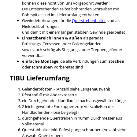
können diese nicht von uns vorgebohrt werden!
Die Entsprechenden selbst bohrenden Schrauben mit
Bohrspitze sind im Lieferumfang enthalten!
Gewindebohrungen für die
Querstrebenhalter
sind als
Fließlochbohrungen
und damit mit einem langen stabilen Gewinde gearbeitet
Einsatzbereich innen & außen
als gerades
Brüstungs-,Terrassen- oder Balkongeländer
sowie auch schräg als Steigungs- oder Treppengeländer
verwendbar
einfache Montage
, da alle Verbindungen zum
stecken
oder
schrauben
vorbereitet sind
TIBU
Lieferumfang
Geländerpfosten - (Anzahl siehe Längenauswahl)
Pfostenfuß mit Abdeckrosette
ein Durchgehender Handlauf je nach ausgewählter Länge
2 leicht gewölbte Endkappen zum verschließen der
Handlaufenden (lose beigelegt)
durchgehende Querstreben in 10mm Durchmesser aus
Vollmaterial
Querstabhalter inkl. Befestigungsschrauben (Anzahl siehe
Auswahl Querstreben)