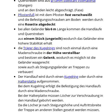
Querstreben sind aus
Ø10mm Edelstahl Vollmaterial
(Stangen)
und an den Enden leicht abgeschrägt. (Fase)
Pfostenfuß
ist mit dem Pfosten
fest verschweißt
und die Befestigungsschrauben am Boden werden durch
eine
Rosette abgedeckt
bei allen Geländer
bis 6 m
Länge kommen die Handläufe
und Querstreben
aus
einem Stück (ungeteilt)
wodurch das Geländer eine
höhere Stabilität erhält
die
Träger des Kugelrings
sind noch einmal durch eine
Madenschraube in
der Höhe verstellbar
und besitzen ein
Gelenk
, wodurch es möglich ist die
Geländer waagerecht
sowie auch als Steigungsgeländer an Treppen zu
verbauen!
Der Handlauf wird durch einen
Kugelring
oder durch eine
Halterplatte
aufgenommen.
Bei dem Kugelring erfolgt die Befestigung des Handlaufs
durch eine Madenschraube.
Bei der Halterplatte müssen Löcher zur Verschraubung in
den Handlauf gebohrt werden.
Da die Löcher je nach Steigungshöhe und Auftrittsbreite
der Treppe an anderen Stellen gesetzt werden müssen,