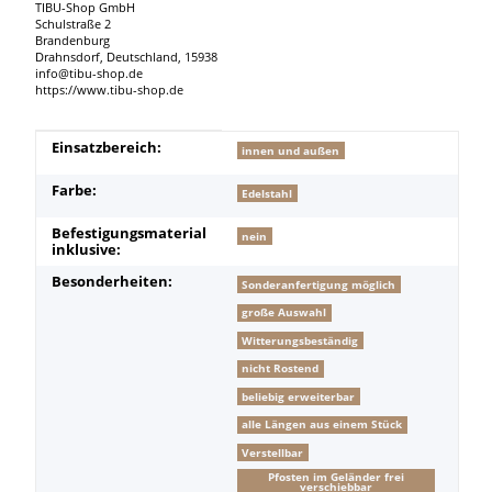
TIBU-Shop GmbH
Schulstraße 2
Brandenburg
Drahnsdorf, Deutschland, 15938
info@tibu-shop.de
https://www.tibu-shop.de
Produkteigenschaft
Wert
Einsatzbereich:
innen und außen
Farbe:
Edelstahl
Befestigungsmaterial
nein
inklusive:
Besonderheiten:
Sonderanfertigung möglich
große Auswahl
Witterungsbeständig
nicht Rostend
beliebig erweiterbar
alle Längen aus einem Stück
Verstellbar
Pfosten im Geländer frei
verschiebbar